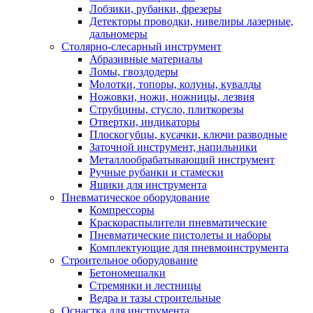
Лобзики, рубанки, фрезеры
Детекторы проводки, нивелиры лазерные,
дальномеры
Столярно-слесарный инструмент
Абразивные материалы
Ломы, гвоздодеры
Молотки, топоры, колуны, кувалды
Ножовки, ножи, ножницы, лезвия
Струбцины, стусло, плиткорезы
Отвертки, индикаторы
Плоскогубцы, кусачки, ключи разводные
Заточной инструмент, напильники
Металлообрабатывающий инструмент
Ручные рубанки и стамески
Ящики для инструмента
Пневматическое оборудование
Компрессоры
Краскораспылители пневматические
Пневматические пистолеты и наборы
Комплектующие для пневмоинструмента
Строительное оборудование
Бетономешалки
Стремянки и лестницы
Ведра и тазы строительные
Оснастка для инструмента