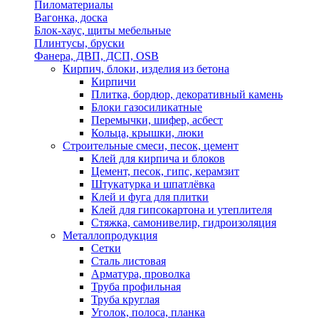
Пиломатериалы
Вагонка, доска
Блок-хаус, щиты мебельные
Плинтусы, бруски
Фанера, ДВП, ДСП, OSB
Кирпич, блоки, изделия из бетона
Кирпичи
Плитка, бордюр, декоративный камень
Блоки газосиликатные
Перемычки, шифер, асбест
Кольца, крышки, люки
Строительные смеси, песок, цемент
Клей для кирпича и блоков
Цемент, песок, гипс, керамзит
Штукатурка и шпатлёвка
Клей и фуга для плитки
Клей для гипсокартона и утеплителя
Стяжка, самонивелир, гидроизоляция
Металлопродукция
Сетки
Сталь листовая
Арматура, проволка
Труба профильная
Труба круглая
Уголок, полоса, планка