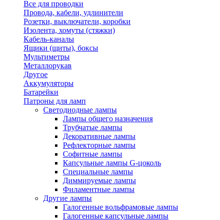
Все для проводки
Провода, кабели, удлинители
Розетки, выключатели, коробки
Изолента, хомуты (стяжки)
Кабель-каналы
Ящики (щиты), боксы
Мультиметры
Металлорукав
Другое
Аккумуляторы
Батарейки
Патроны для ламп
Светодиодные лампы
Лампы общего назначения
Трубчатые лампы
Декоративные лампы
Рефлекторные лампы
Софитные лампы
Капсульные лампы G-цоколь
Специальные лампы
Диммируемые лампы
Филаментные лампы
Другие лампы
Галогенные вольфрамовые лампы
Галогенные капсульные лампы