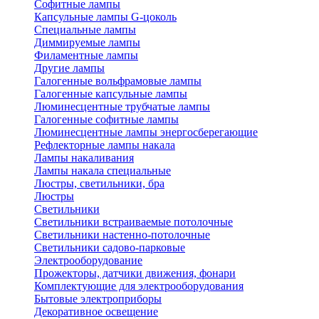
Софитные лампы
Капсульные лампы G-цоколь
Специальные лампы
Диммируемые лампы
Филаментные лампы
Другие лампы
Галогенные вольфрамовые лампы
Галогенные капсульные лампы
Люминесцентные трубчатые лампы
Галогенные софитные лампы
Люминесцентные лампы энергосберегающие
Рефлекторные лампы накала
Лампы накаливания
Лампы накала специальные
Люстры, светильники, бра
Люстры
Светильники
Светильники встраиваемые потолочные
Светильники настенно-потолочные
Светильники садово-парковые
Электрооборудование
Прожекторы, датчики движения, фонари
Комплектующие для электрооборудования
Бытовые электроприборы
Декоративное освещение