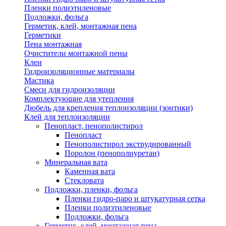
Пленки полиэтиленовые
Подложки, фольга
Герметик, клей, монтажная пена
Герметики
Пена монтажная
Очистители монтажной пены
Клеи
Гидроизоляционные материалы
Мастика
Смеси для гидроизоляции
Комплектующие для утепления
Дюбель для крепления теплоизоляции (зонтики)
Клей для теплоизоляции
Пенопласт, пенополистирол
Пенопласт
Пенополистирол экструдированный
Поролон (пенополиуретан)
Минеральная вата
Каменная вата
Стекловата
Подложки, пленки, фольга
Пленки гидро-паро и штукатурная сетка
Пленки полиэтиленовые
Подложки, фольга
Герметик, клей, монтажная пена