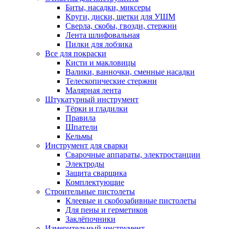
Биты, насадки, миксеры
Круги, диски, щетки для УШМ
Сверла, скобы, гвозди, стержни
Лента шлифовальная
Пилки для лобзика
Все для покраски
Кисти и макловицы
Валики, ванночки, сменные насадки
Телескопические стержни
Малярная лента
Штукатурный инструмент
Тёрки и гладилки
Правила
Шпатели
Кельмы
Инструмент для сварки
Сварочные аппараты, электростанции
Электроды
Защита сварщика
Комплектующие
Строительные пистолеты
Клеевые и скобозабивные пистолеты
Для пены и герметиков
Заклёпочники
Измерительный инструмент