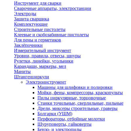
Инструмент для сварки
Сварочные аппараты, электростанции
Электроды
Защита сварщика
Комплектующие
Строительные пистолеты
Клеевые и скобозабивные пистолеты
Для пены и герметиков
Заклёпочники
Измерительный инструмент
Уровни, правила, отвесы, шнуры
Рулетки, линейки, угольники
Карандаши, маркеры, мел
Маниты
Штангенциркули
Электроинструмент
Машины для шлифовки и полировки
Мойки, фены, компрессоры, краскопульты
Пилы циркулярные, торцовочные
Станки точильные, сверлильные, пильные
Дрели, миксеры строительные, граверы
Болгарки (УШМ)
Перфораторы, отбойные молотки
Шуруповерты, гайковерты
Бензо- и электропилы