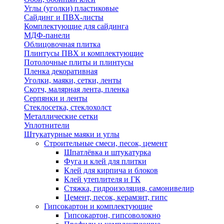
Углы (уголки) пластиковые
Сайдинг и ПВХ-листы
Комплектующие для сайдинга
МДФ-панели
Облицовочная плитка
Плинтусы ПВХ и комплектующие
Потолочные плиты и плинтусы
Пленка декоративная
Уголки, маяки, сетки, ленты
Скотч, малярная лента, пленка
Серпянки и ленты
Стеклосетка, стеклохолст
Металлические сетки
Уплотнители
Штукатурные маяки и углы
Строительные смеси, песок, цемент
Шпатлёвка и штукатурка
Фуга и клей для плитки
Клей для кирпича и блоков
Клей утеплителя и ГК
Стяжка, гидроизоляция, самонивелир
Цемент, песок, керамзит, гипс
Гипсокартон и комплектующие
Гипсокартон, гипсоволокно