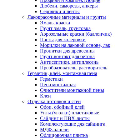
Профили и комплектующие
Дюбели, саморезы, анкеры
Серпянки и ленты
Лакокрасочные материалы и грунты
Эмаль, краска
Грунт-эмаль, грунтовка
Аэрозольные краски (баллончик)
Пасты для колеровки
Морилки на лаковой основе, лак
Пропитки для древесины
Грунт-контакт для бетона
Антисептики, антиплесень
Преобразователь, растворитель
Герметик, клей, монтажная пена
Герметики
Пена монтажная
Очистители монтажной пены
Клеи
Отделка потолков и стен
Обои, обойный клей
Углы (уголки) пластиковые
Сайдинг и ПВХ-листы
Комплектующие для сайдинга
МДФ-панели
Облицовочная плитка