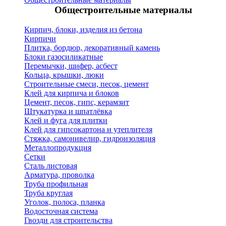
Общестроительные материалы
Кирпич, блоки, изделия из бетона
Кирпичи
Плитка, бордюр, декоративный камень
Блоки газосиликатные
Перемычки, шифер, асбест
Кольца, крышки, люки
Строительные смеси, песок, цемент
Клей для кирпича и блоков
Цемент, песок, гипс, керамзит
Штукатурка и шпатлёвка
Клей и фуга для плитки
Клей для гипсокартона и утеплителя
Стяжка, самонивелир, гидроизоляция
Металлопродукция
Сетки
Сталь листовая
Арматура, проволка
Труба профильная
Труба круглая
Уголок, полоса, планка
Водосточная система
Гвозди для строительства