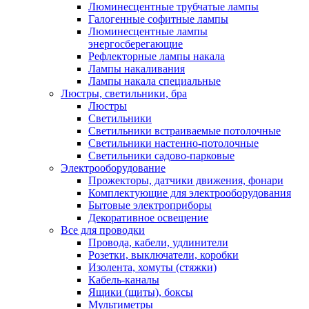
Люминесцентные трубчатые лампы
Галогенные софитные лампы
Люминесцентные лампы
энергосберегающие
Рефлекторные лампы накала
Лампы накаливания
Лампы накала специальные
Люстры, светильники, бра
Люстры
Светильники
Светильники встраиваемые потолочные
Светильники настенно-потолочные
Светильники садово-парковые
Электрооборудование
Прожекторы, датчики движения, фонари
Комплектующие для электрооборудования
Бытовые электроприборы
Декоративное освещение
Все для проводки
Провода, кабели, удлинители
Розетки, выключатели, коробки
Изолента, хомуты (стяжки)
Кабель-каналы
Ящики (щиты), боксы
Мультиметры