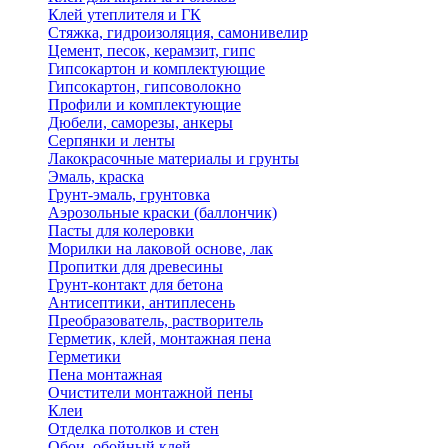
Клей утеплителя и ГК
Стяжка, гидроизоляция, самонивелир
Цемент, песок, керамзит, гипс
Гипсокартон и комплектующие
Гипсокартон, гипсоволокно
Профили и комплектующие
Дюбели, саморезы, анкеры
Серпянки и ленты
Лакокрасочные материалы и грунты
Эмаль, краска
Грунт-эмаль, грунтовка
Аэрозольные краски (баллончик)
Пасты для колеровки
Морилки на лаковой основе, лак
Пропитки для древесины
Грунт-контакт для бетона
Антисептики, антиплесень
Преобразователь, растворитель
Герметик, клей, монтажная пена
Герметики
Пена монтажная
Очистители монтажной пены
Клеи
Отделка потолков и стен
Обои, обойный клей