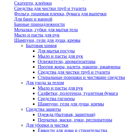
Скатерти, клеёнки
Средства для чистки труб и туалета
Фольга, пищевая пленка, бумага для выпечки
Для бани и ванной
Банные принадлежности
Мочалки, губки для мытья тела
Мыло и пасты для рук
Шампуни, гели для душа, кремы
Бытовая химия
Для мытья посуды
Мыло и пасты для рук
Освежители, ароматизаторы
Против жира, налета, накипи, ржавчины
Средства для чистки труб и туалета
Стиральные порошки и чистящие средства
Для ухода за телом
Мыло и пасты для рук
Салфетки, полотенца, туалетная бумага
Средства гигиены
Шампуни, гели для душа, кремы
Средства защиты
Одежда (бытовая, защитная)
Перчатки, маски, очки, респираторы
Для уборки и чистки
Ёмкости для дома и строительства