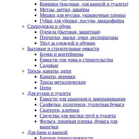
Коврики (входные, для ванной и туалета)
Метлы, щетки, швабры
Мешки для мусора, укрывочные пленки
Губки для уборки, посуды, микрофибра
Спецодежда и обувь
Одежда (бытовая, защитная)
Перчатки, маски, очки, респираторы
Уход за одеждой и обувью
Бытовые и строительные емкости
Бочки и контейнеры
Ёмкости для дома и строительства
Садовые
Тросы, канаты, цепи
Канаты, веревки
Тросы металлические
Цепи
Для кухни и туалета
Ёмкости для хранения и замораживания
Салфетки, полотенца, туалетная бумага
Скатерти, клеёнки
Средства для чистки труб и туалета
Фольга, пищевая пленка, бумага для
выпечки
Для бани и ванной
Банные принадлежности