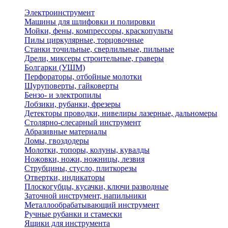
Электроинструмент
Машины для шлифовки и полировки
Мойки, фены, компрессоры, краскопульты
Пилы циркулярные, торцовочные
Станки точильные, сверлильные, пильные
Дрели, миксеры строительные, граверы
Болгарки (УШМ)
Перфораторы, отбойные молотки
Шуруповерты, гайковерты
Бензо- и электропилы
Лобзики, рубанки, фрезеры
Детекторы проводки, нивелиры лазерные, дальномеры
Столярно-слесарный инструмент
Абразивные материалы
Ломы, гвоздодеры
Молотки, топоры, колуны, кувалды
Ножовки, ножи, ножницы, лезвия
Струбцины, стусло, плиткорезы
Отвертки, индикаторы
Плоскогубцы, кусачки, ключи разводные
Заточной инструмент, напильники
Металлообрабатывающий инструмент
Ручные рубанки и стамески
Ящики для инструмента