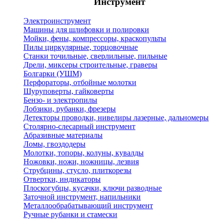
Инструмент
Электроинструмент
Машины для шлифовки и полировки
Мойки, фены, компрессоры, краскопульты
Пилы циркулярные, торцовочные
Станки точильные, сверлильные, пильные
Дрели, миксеры строительные, граверы
Болгарки (УШМ)
Перфораторы, отбойные молотки
Шуруповерты, гайковерты
Бензо- и электропилы
Лобзики, рубанки, фрезеры
Детекторы проводки, нивелиры лазерные, дальномеры
Столярно-слесарный инструмент
Абразивные материалы
Ломы, гвоздодеры
Молотки, топоры, колуны, кувалды
Ножовки, ножи, ножницы, лезвия
Струбцины, стусло, плиткорезы
Отвертки, индикаторы
Плоскогубцы, кусачки, ключи разводные
Заточной инструмент, напильники
Металлообрабатывающий инструмент
Ручные рубанки и стамески