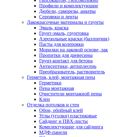
Гипсокартон, гипсоволокно
Профили и комплектующие
Дюбели, саморезы, анкеры
Серпянки и ленты
Лакокрасочные материалы и грунты
Эмаль, краска
Грунт-эмаль, грунтовка
Аэрозольные краски (баллончик)
Пасты для колеровки
Морилки на лаковой основе, лак
Пропитки для древесины
Грунт-контакт для бетона
Антисептики, антиплесень
Преобразователь, растворитель
Герметик, клей, монтажная пена
Герметики
Пена монтажная
Очистители монтажной пены
Клеи
Отделка потолков и стен
Обои, обойный клей
Углы (уголки) пластиковые
Сайдинг и ПВХ-листы
Комплектующие для сайдинга
МДФ-панели