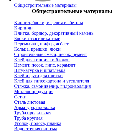
Общестроительные материалы
Общестроительные материалы
Кирпич, блоки, изделия из бетона
Кирпичи
Плитка, бордюр, декоративный камень
Блоки газосиликатные
Перемычки, шифер, асбест
Кольца, крышки, люки
Строительные смеси, песок, цемент
Клей для кирпича и блоков
Цемент, песок, гипс, керамзит
Штукатурка и шпатлёвка
Клей и фуга для плитки
Клей для гипсокартона и утеплителя
Стяжка, самонивелир, гидроизоляция
Металлопродукция
Сетки
Сталь листовая
Арматура, проволка
Труба профильная
Труба круглая
Уголок, полоса, планка
Водосточная система