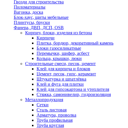
Гвозди для строительства
Пиломатериалы
Вагонка, доска
Блок-хаус, щиты мебельные
Плинтусы, бруски
Фанера, ДВП, ДСП, OSB
Кирпич, блоки, изделия из бетона
Кирпичи
Плитка, бордюр, декоративный камень
Блоки газосиликатные
Перемычки, шифер, асбест
Кольца, крышки, люки
Строительные смеси, песок, цемент
Клей для кирпича и блоков
Цемент, песок, гипс, керамзит
Штукатурка и шпатлёвка
Клей и фуга для плитки
Клей для гипсокартона и утеплителя
Стяжка, самонивелир, гидроизоляция
Металлопродукция
Сетки
Сталь листовая
Арматура, проволка
Труба профильная
Труба круглая