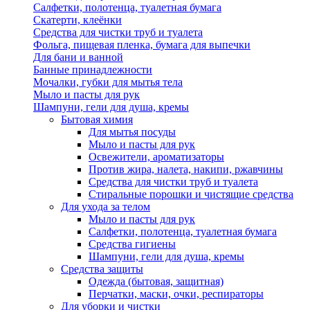
Салфетки, полотенца, туалетная бумага
Скатерти, клеёнки
Средства для чистки труб и туалета
Фольга, пищевая пленка, бумага для выпечки
Для бани и ванной
Банные принадлежности
Мочалки, губки для мытья тела
Мыло и пасты для рук
Шампуни, гели для душа, кремы
Бытовая химия
Для мытья посуды
Мыло и пасты для рук
Освежители, ароматизаторы
Против жира, налета, накипи, ржавчины
Средства для чистки труб и туалета
Стиральные порошки и чистящие средства
Для ухода за телом
Мыло и пасты для рук
Салфетки, полотенца, туалетная бумага
Средства гигиены
Шампуни, гели для душа, кремы
Средства защиты
Одежда (бытовая, защитная)
Перчатки, маски, очки, респираторы
Для уборки и чистки