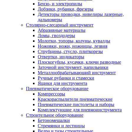
Бензо- и электропилы
Лобзики, рубанки, фрезеры
Детекторы проводки, нивелиры лазерные,
дальномеры
Столярно-слесарный инструмент
Абразивные материалы
Ломы, гвоздодеры
Молотки, топоры, колуны, кувалды
Ножовки, ножи, ножницы, лезвия
Струбцины, стусло, плиткорезы
Отвертки, индикаторы
Плоскогубцы, кусачки, ключи разводные
Заточной инструмент, напильники
Металлообрабатывающий инструмент
Ручные рубанки и стамески
Ящики для инструмента
Пневматическое оборудование
Компрессоры
Краскораспылители пневматические
Пневматические пистолеты и наборы
Комплектующие для пневмоинструмента
Строительное оборудование
Бетономешалки
Стремянки и лестницы
Ведра и тазы строительные