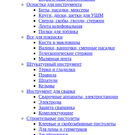
Оснастка для инструмента
Биты, насадки, миксеры
Круги, диски, щетки для УШМ
Сверла, скобы, гвозди, стержни
Лента шлифовальная
Пилки для лобзика
Все для покраски
Кисти и макловицы
Валики, ванночки, сменные насадки
Телескопические стержни
Малярная лента
Штукатурный инструмент
Тёрки и гладилки
Правила
Шпатели
Кельмы
Инструмент для сварки
Сварочные аппараты, электростанции
Электроды
Защита сварщика
Комплектующие
Строительные пистолеты
Клеевые и скобозабивные пистолеты
Для пены и герметиков
Заклёпочники