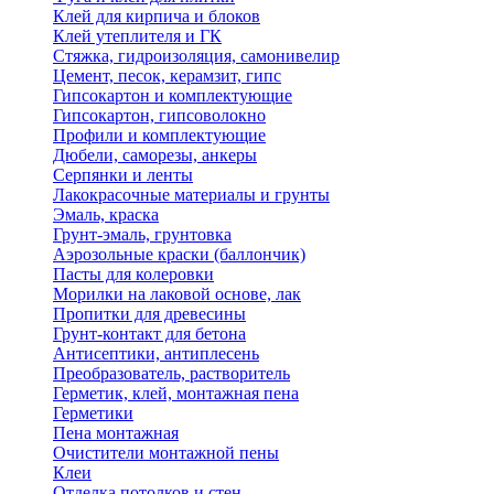
Клей для кирпича и блоков
Клей утеплителя и ГК
Стяжка, гидроизоляция, самонивелир
Цемент, песок, керамзит, гипс
Гипсокартон и комплектующие
Гипсокартон, гипсоволокно
Профили и комплектующие
Дюбели, саморезы, анкеры
Серпянки и ленты
Лакокрасочные материалы и грунты
Эмаль, краска
Грунт-эмаль, грунтовка
Аэрозольные краски (баллончик)
Пасты для колеровки
Морилки на лаковой основе, лак
Пропитки для древесины
Грунт-контакт для бетона
Антисептики, антиплесень
Преобразователь, растворитель
Герметик, клей, монтажная пена
Герметики
Пена монтажная
Очистители монтажной пены
Клеи
Отделка потолков и стен