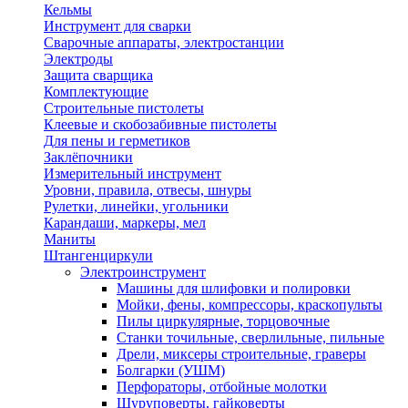
Кельмы
Инструмент для сварки
Сварочные аппараты, электростанции
Электроды
Защита сварщика
Комплектующие
Строительные пистолеты
Клеевые и скобозабивные пистолеты
Для пены и герметиков
Заклёпочники
Измерительный инструмент
Уровни, правила, отвесы, шнуры
Рулетки, линейки, угольники
Карандаши, маркеры, мел
Маниты
Штангенциркули
Электроинструмент
Машины для шлифовки и полировки
Мойки, фены, компрессоры, краскопульты
Пилы циркулярные, торцовочные
Станки точильные, сверлильные, пильные
Дрели, миксеры строительные, граверы
Болгарки (УШМ)
Перфораторы, отбойные молотки
Шуруповерты, гайковерты