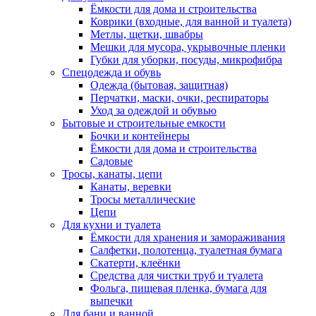
Ёмкости для дома и строительства
Коврики (входные, для ванной и туалета)
Метлы, щетки, швабры
Мешки для мусора, укрывочные пленки
Губки для уборки, посуды, микрофибра
Спецодежда и обувь
Одежда (бытовая, защитная)
Перчатки, маски, очки, респираторы
Уход за одеждой и обувью
Бытовые и строительные емкости
Бочки и контейнеры
Ёмкости для дома и строительства
Садовые
Тросы, канаты, цепи
Канаты, веревки
Тросы металлические
Цепи
Для кухни и туалета
Ёмкости для хранения и замораживания
Салфетки, полотенца, туалетная бумага
Скатерти, клеёнки
Средства для чистки труб и туалета
Фольга, пищевая пленка, бумага для
выпечки
Для бани и ванной