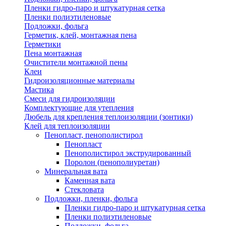
Пленки гидро-паро и штукатурная сетка
Пленки полиэтиленовые
Подложки, фольга
Герметик, клей, монтажная пена
Герметики
Пена монтажная
Очистители монтажной пены
Клеи
Гидроизоляционные материалы
Мастика
Смеси для гидроизоляции
Комплектующие для утепления
Дюбель для крепления теплоизоляции (зонтики)
Клей для теплоизоляции
Пенопласт, пенополистирол
Пенопласт
Пенополистирол экструдированный
Поролон (пенополиуретан)
Минеральная вата
Каменная вата
Стекловата
Подложки, пленки, фольга
Пленки гидро-паро и штукатурная сетка
Пленки полиэтиленовые
Подложки, фольга