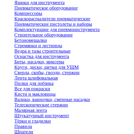
Ящики для инструмента
Пневматическое оборудование
Компрессоры
Краскораспылители пневматические
Пневматические пистолеты и наборы
Комплектующие для пневмоинструмента
Строительное оборудование
Бетономешалки
Стремянки и лестницы
Ведра и тазы строительные
Оснастка для инструмента
Биты, насадки, миксеры
Круги, диски, щетки для УШМ
Сверла, скобы, гвозди, стержни
Лента шлифовальная
Пилки для лобзика
Все для покраски
Кисти и макловицы
Валики, ванночки, сменные насадки
Телескопические стержни
Малярная лента
Штукатурный инструмент
Тёрки и гладилки
Правила
Шпатели