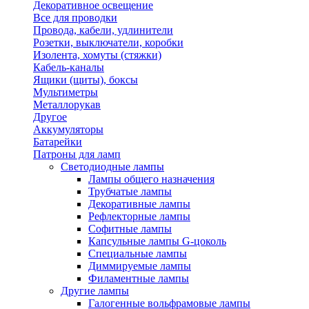
Декоративное освещение
Все для проводки
Провода, кабели, удлинители
Розетки, выключатели, коробки
Изолента, хомуты (стяжки)
Кабель-каналы
Ящики (щиты), боксы
Мультиметры
Металлорукав
Другое
Аккумуляторы
Батарейки
Патроны для ламп
Светодиодные лампы
Лампы общего назначения
Трубчатые лампы
Декоративные лампы
Рефлекторные лампы
Софитные лампы
Капсульные лампы G-цоколь
Специальные лампы
Диммируемые лампы
Филаментные лампы
Другие лампы
Галогенные вольфрамовые лампы