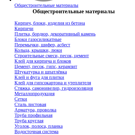
Общестроительные материалы
Общестроительные материалы
Кирпич, блоки, изделия из бетона
Кирпичи
Плитка, бордюр, декоративный камень
Блоки газосиликатные
Перемычки, шифер, асбест
Кольца, крышки, люки
Строительные смеси, песок, цемент
Клей для кирпича и блоков
Цемент, песок, гипс, керамзит
Штукатурка и шпатлёвка
Клей и фуга для плитки
Клей для гипсокартона и утеплителя
Стяжка, самонивелир, гидроизоляция
Металлопродукция
Сетки
Сталь листовая
Арматура, проволка
Труба профильная
Труба круглая
Уголок, полоса, планка
Водосточная система