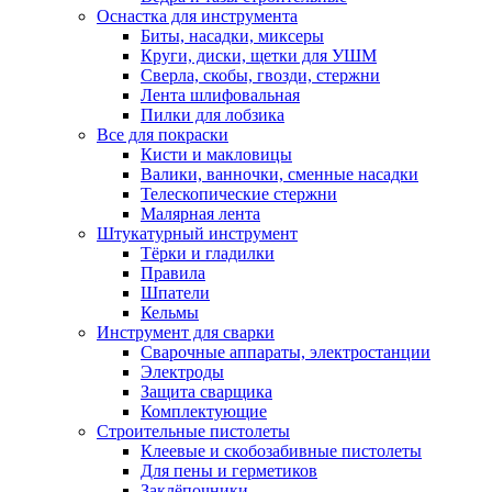
Оснастка для инструмента
Биты, насадки, миксеры
Круги, диски, щетки для УШМ
Сверла, скобы, гвозди, стержни
Лента шлифовальная
Пилки для лобзика
Все для покраски
Кисти и макловицы
Валики, ванночки, сменные насадки
Телескопические стержни
Малярная лента
Штукатурный инструмент
Тёрки и гладилки
Правила
Шпатели
Кельмы
Инструмент для сварки
Сварочные аппараты, электростанции
Электроды
Защита сварщика
Комплектующие
Строительные пистолеты
Клеевые и скобозабивные пистолеты
Для пены и герметиков
Заклёпочники