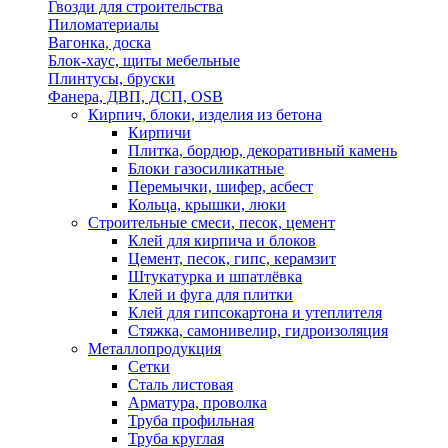
Гвозди для строительства
Пиломатериалы
Вагонка, доска
Блок-хаус, щиты мебельные
Плинтусы, бруски
Фанера, ДВП, ДСП, OSB
Кирпич, блоки, изделия из бетона
Кирпичи
Плитка, бордюр, декоративный камень
Блоки газосиликатные
Перемычки, шифер, асбест
Кольца, крышки, люки
Строительные смеси, песок, цемент
Клей для кирпича и блоков
Цемент, песок, гипс, керамзит
Штукатурка и шпатлёвка
Клей и фуга для плитки
Клей для гипсокартона и утеплителя
Стяжка, самонивелир, гидроизоляция
Металлопродукция
Сетки
Сталь листовая
Арматура, проволка
Труба профильная
Труба круглая