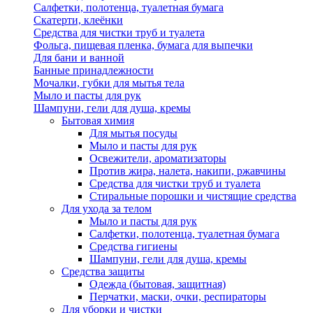
Салфетки, полотенца, туалетная бумага
Скатерти, клеёнки
Средства для чистки труб и туалета
Фольга, пищевая пленка, бумага для выпечки
Для бани и ванной
Банные принадлежности
Мочалки, губки для мытья тела
Мыло и пасты для рук
Шампуни, гели для душа, кремы
Бытовая химия
Для мытья посуды
Мыло и пасты для рук
Освежители, ароматизаторы
Против жира, налета, накипи, ржавчины
Средства для чистки труб и туалета
Стиральные порошки и чистящие средства
Для ухода за телом
Мыло и пасты для рук
Салфетки, полотенца, туалетная бумага
Средства гигиены
Шампуни, гели для душа, кремы
Средства защиты
Одежда (бытовая, защитная)
Перчатки, маски, очки, респираторы
Для уборки и чистки