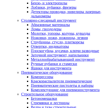
Бензо- и электропилы
Лобзики, рубанки, фрезеры
Детекторы проводки, нивелиры лазерные,
дальномеры
Столярно-слесарный инструмент
Абразивные материалы
Ломы, гвоздодеры
Молотки, топоры, колуны, кувалды
Ножовки, ножи, ножницы, лезвия
Струбцины, стусло, плиткорезы
Отвертки, индикаторы
Плоскогубцы, кусачки, ключи разводные
Заточной инструмент, напильники
Металлообрабатывающий инструмент
Ручные рубанки и стамески
Ящики для инструмента
Пневматическое оборудование
Компрессоры
Краскораспылители пневматические
Пневматические пистолеты и наборы
Комплектующие для пневмоинструмента
Строительное оборудование
Бетономешалки
Стремянки и лестницы
Ведра и тазы строительные