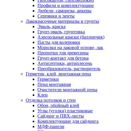
Гипсокартон, гипсоволокно
Профили и комплектующие
Дюбели, саморезы, анкеры
Серпянки и ленты
Лакокрасочные материалы и грунты
Эмаль, краска
Грунт-эмаль, грунтовка
Аэрозольные краски (баллончик)
Пасты для колеровки
Морилки на лаковой основе, лак
Пропитки для древесины
Грунт-контакт для бетона
Антисептики, антиплесень
Преобразователь, растворитель
Герметик, клей, монтажная пена
Герметики
Пена монтажная
Очистители монтажной пены
Клеи
Отделка потолков и стен
Обои, обойный клей
Углы (уголки) пластиковые
Сайдинг и ПВХ-листы
Комплектующие для сайдинга
МДФ-панели