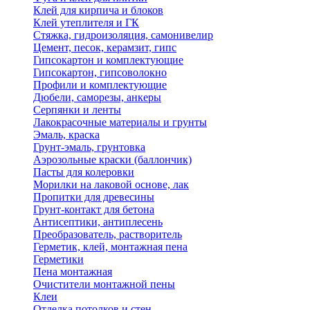
Клей для кирпича и блоков
Клей утеплителя и ГК
Стяжка, гидроизоляция, самонивелир
Цемент, песок, керамзит, гипс
Гипсокартон и комплектующие
Гипсокартон, гипсоволокно
Профили и комплектующие
Дюбели, саморезы, анкеры
Серпянки и ленты
Лакокрасочные материалы и грунты
Эмаль, краска
Грунт-эмаль, грунтовка
Аэрозольные краски (баллончик)
Пасты для колеровки
Морилки на лаковой основе, лак
Пропитки для древесины
Грунт-контакт для бетона
Антисептики, антиплесень
Преобразователь, растворитель
Герметик, клей, монтажная пена
Герметики
Пена монтажная
Очистители монтажной пены
Клеи
Отделка потолков и стен