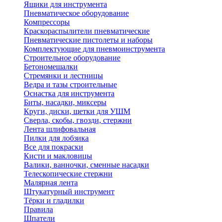
Ящики для инструмента
Пневматическое оборудование
Компрессоры
Краскораспылители пневматические
Пневматические пистолеты и наборы
Комплектующие для пневмоинструмента
Строительное оборудование
Бетономешалки
Стремянки и лестницы
Ведра и тазы строительные
Оснастка для инструмента
Биты, насадки, миксеры
Круги, диски, щетки для УШМ
Сверла, скобы, гвозди, стержни
Лента шлифовальная
Пилки для лобзика
Все для покраски
Кисти и макловицы
Валики, ванночки, сменные насадки
Телескопические стержни
Малярная лента
Штукатурный инструмент
Тёрки и гладилки
Правила
Шпатели