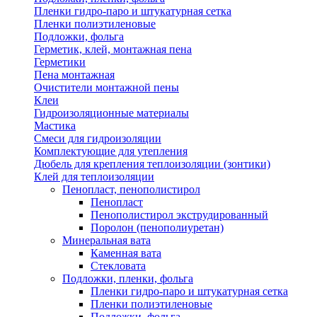
Пленки гидро-паро и штукатурная сетка
Пленки полиэтиленовые
Подложки, фольга
Герметик, клей, монтажная пена
Герметики
Пена монтажная
Очистители монтажной пены
Клеи
Гидроизоляционные материалы
Мастика
Смеси для гидроизоляции
Комплектующие для утепления
Дюбель для крепления теплоизоляции (зонтики)
Клей для теплоизоляции
Пенопласт, пенополистирол
Пенопласт
Пенополистирол экструдированный
Поролон (пенополиуретан)
Минеральная вата
Каменная вата
Стекловата
Подложки, пленки, фольга
Пленки гидро-паро и штукатурная сетка
Пленки полиэтиленовые
Подложки, фольга