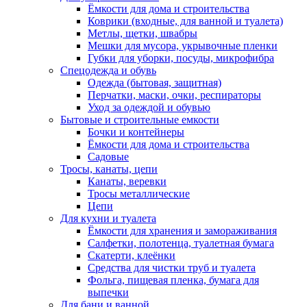
Ёмкости для дома и строительства
Коврики (входные, для ванной и туалета)
Метлы, щетки, швабры
Мешки для мусора, укрывочные пленки
Губки для уборки, посуды, микрофибра
Спецодежда и обувь
Одежда (бытовая, защитная)
Перчатки, маски, очки, респираторы
Уход за одеждой и обувью
Бытовые и строительные емкости
Бочки и контейнеры
Ёмкости для дома и строительства
Садовые
Тросы, канаты, цепи
Канаты, веревки
Тросы металлические
Цепи
Для кухни и туалета
Ёмкости для хранения и замораживания
Салфетки, полотенца, туалетная бумага
Скатерти, клеёнки
Средства для чистки труб и туалета
Фольга, пищевая пленка, бумага для
выпечки
Для бани и ванной