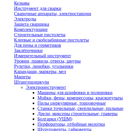
Кельмы
Инструмент для сварки
Сварочные аппараты, электростанции
Электроды
Защита сварщика
Комплектующие
Строительные пистолеты
Клеевые и скобозабивные пистолеты
Для пены и герметиков
Заклёпочники
Измерительный инструмент
Уровни, правила, отвесы, шнуры
Рулетки, линейки, угольники
Карандаши, маркеры, мел
Маниты
Штангенциркули
Электроинструмент
Машины для шлифовки и полировки
Мойки, фены, компрессоры, краскопульты
Пилы циркулярные, торцовочные
Станки точильные, сверлильные, пильные
Дрели, миксеры строительные, граверы
Болгарки (УШМ)
Перфораторы, отбойные молотки
Шуруповерты, гайковерты