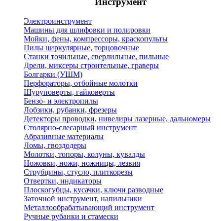
Инструмент
Электроинструмент
Машины для шлифовки и полировки
Мойки, фены, компрессоры, краскопульты
Пилы циркулярные, торцовочные
Станки точильные, сверлильные, пильные
Дрели, миксеры строительные, граверы
Болгарки (УШМ)
Перфораторы, отбойные молотки
Шуруповерты, гайковерты
Бензо- и электропилы
Лобзики, рубанки, фрезеры
Детекторы проводки, нивелиры лазерные, дальномеры
Столярно-слесарный инструмент
Абразивные материалы
Ломы, гвоздодеры
Молотки, топоры, колуны, кувалды
Ножовки, ножи, ножницы, лезвия
Струбцины, стусло, плиткорезы
Отвертки, индикаторы
Плоскогубцы, кусачки, ключи разводные
Заточной инструмент, напильники
Металлообрабатывающий инструмент
Ручные рубанки и стамески