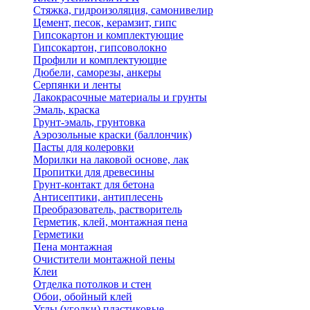
Стяжка, гидроизоляция, самонивелир
Цемент, песок, керамзит, гипс
Гипсокартон и комплектующие
Гипсокартон, гипсоволокно
Профили и комплектующие
Дюбели, саморезы, анкеры
Серпянки и ленты
Лакокрасочные материалы и грунты
Эмаль, краска
Грунт-эмаль, грунтовка
Аэрозольные краски (баллончик)
Пасты для колеровки
Морилки на лаковой основе, лак
Пропитки для древесины
Грунт-контакт для бетона
Антисептики, антиплесень
Преобразователь, растворитель
Герметик, клей, монтажная пена
Герметики
Пена монтажная
Очистители монтажной пены
Клеи
Отделка потолков и стен
Обои, обойный клей
Углы (уголки) пластиковые