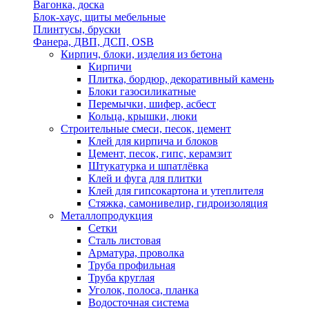
Вагонка, доска
Блок-хаус, щиты мебельные
Плинтусы, бруски
Фанера, ДВП, ДСП, OSB
Кирпич, блоки, изделия из бетона
Кирпичи
Плитка, бордюр, декоративный камень
Блоки газосиликатные
Перемычки, шифер, асбест
Кольца, крышки, люки
Строительные смеси, песок, цемент
Клей для кирпича и блоков
Цемент, песок, гипс, керамзит
Штукатурка и шпатлёвка
Клей и фуга для плитки
Клей для гипсокартона и утеплителя
Стяжка, самонивелир, гидроизоляция
Металлопродукция
Сетки
Сталь листовая
Арматура, проволка
Труба профильная
Труба круглая
Уголок, полоса, планка
Водосточная система