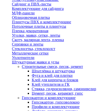
Сайдинг и ПВХ-листы
Комплектующие для сайдинга
МДФ-панели
Облицовочная плитка
Плинтусы ПВХ и комплектующие
Потолочные плиты и плинтусы
Пленка декоративная
Уголки, маяки, сетки, ленты
Скотч, малярная лента, пленка
Серпянки и ленты
Стеклосетка, стеклохолст
Металлические сетки
Уплотнители
Штукатурные маяки и углы
Строительные смеси, песок, цемент
Шпатлёвка и штукатурка
Фуга и клей для плитки
Клей для кирпича и блоков
Клей утеплителя и ГК
Стяжка, гидроизоляция, самонивелир
Цемент, песок, керамзит, гипс
Гипсокартон и комплектующие
Гипсокартон, гипсоволокно
Профили и комплектующие