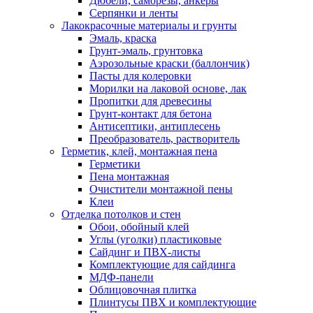
Дюбели, саморезы, анкеры
Серпянки и ленты
Лакокрасочные материалы и грунты
Эмаль, краска
Грунт-эмаль, грунтовка
Аэрозольные краски (баллончик)
Пасты для колеровки
Морилки на лаковой основе, лак
Пропитки для древесины
Грунт-контакт для бетона
Антисептики, антиплесень
Преобразователь, растворитель
Герметик, клей, монтажная пена
Герметики
Пена монтажная
Очистители монтажной пены
Клеи
Отделка потолков и стен
Обои, обойный клей
Углы (уголки) пластиковые
Сайдинг и ПВХ-листы
Комплектующие для сайдинга
МДФ-панели
Облицовочная плитка
Плинтусы ПВХ и комплектующие