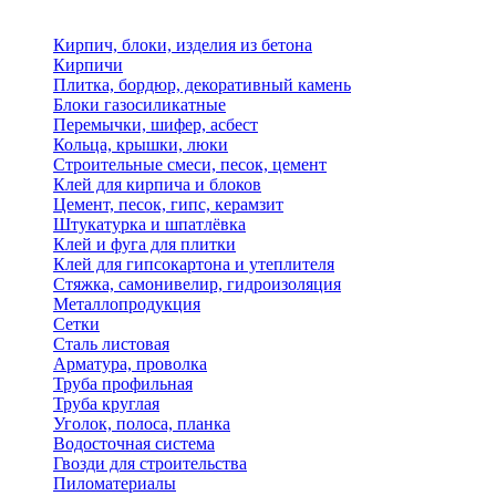
Кирпич, блоки, изделия из бетона
Кирпичи
Плитка, бордюр, декоративный камень
Блоки газосиликатные
Перемычки, шифер, асбест
Кольца, крышки, люки
Строительные смеси, песок, цемент
Клей для кирпича и блоков
Цемент, песок, гипс, керамзит
Штукатурка и шпатлёвка
Клей и фуга для плитки
Клей для гипсокартона и утеплителя
Стяжка, самонивелир, гидроизоляция
Металлопродукция
Сетки
Сталь листовая
Арматура, проволка
Труба профильная
Труба круглая
Уголок, полоса, планка
Водосточная система
Гвозди для строительства
Пиломатериалы