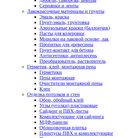
Дюбели, саморезы, анкеры
Серпянки и ленты
Лакокрасочные материалы и грунты
Эмаль, краска
Грунт-эмаль, грунтовка
Аэрозольные краски (баллончик)
Пасты для колеровки
Морилки на лаковой основе, лак
Пропитки для древесины
Грунт-контакт для бетона
Антисептики, антиплесень
Преобразователь, растворитель
Герметик, клей, монтажная пена
Герметики
Пена монтажная
Очистители монтажной пены
Клеи
Отделка потолков и стен
Обои, обойный клей
Углы (уголки) пластиковые
Сайдинг и ПВХ-листы
Комплектующие для сайдинга
МДФ-панели
Облицовочная плитка
Плинтусы ПВХ и комплектующие