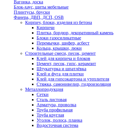
Вагонка, доска
Блок-хаус, щиты мебельные
Плинтусы, бруски
Фанера, ДВП, ДСП, OSB
Кирпич, блоки, изделия из бетона
Кирпичи
Плитка, бордюр, декоративный камень
Блоки газосиликатные
Перемычки, шифер, асбест
Кольца, крышки, люки
Строительные смеси, песок, цемент
Клей для кирпича и блоков
Цемент, песок, гипс, керамзит
Штукатурка и шпатлёвка
Клей и фуга для плитки
Клей для гипсокартона и утеплителя
Стяжка, самонивелир, гидроизоляция
Металлопродукция
Сетки
Сталь листовая
Арматура, проволка
Труба профильная
Труба круглая
Уголок, полоса, планка
Водосточная система