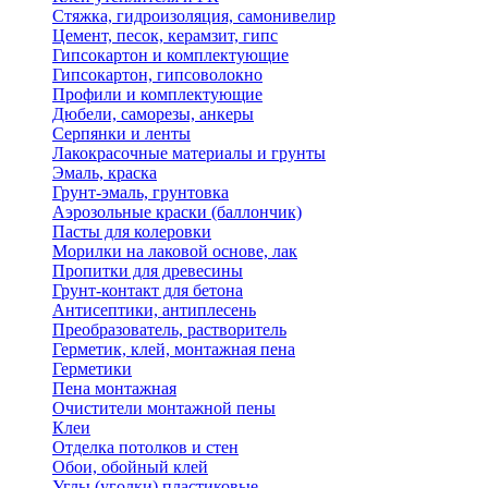
Стяжка, гидроизоляция, самонивелир
Цемент, песок, керамзит, гипс
Гипсокартон и комплектующие
Гипсокартон, гипсоволокно
Профили и комплектующие
Дюбели, саморезы, анкеры
Серпянки и ленты
Лакокрасочные материалы и грунты
Эмаль, краска
Грунт-эмаль, грунтовка
Аэрозольные краски (баллончик)
Пасты для колеровки
Морилки на лаковой основе, лак
Пропитки для древесины
Грунт-контакт для бетона
Антисептики, антиплесень
Преобразователь, растворитель
Герметик, клей, монтажная пена
Герметики
Пена монтажная
Очистители монтажной пены
Клеи
Отделка потолков и стен
Обои, обойный клей
Углы (уголки) пластиковые