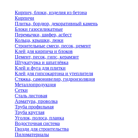
Кирпич, блоки, изделия из бетона
Кирпичи
Плитка, бордюр, декоративный камень
Блоки газосиликатные
Перемычки, шифер, асбест
Кольца, крышки, люки
Строительные смеси, песок, цемент
Клей для кирпича и блоков
Цемент, песок, гипс, керамзит
Штукатурка и шпатлёвка
Клей и фуга для плитки
Клей для гипсокартона и утеплителя
Стяжка, самонивелир, гидроизоляция
Металлопродукция
Сетки
Сталь листовая
Арматура, проволка
Труба профильная
Труба круглая
Уголок, полоса, планка
Водосточная система
Гвозди для строительства
Пиломатериалы