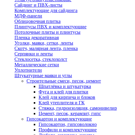
Сайдинг и ПВХ-листы
Комплектующие для сайдинга
МДФ-панели
Облицовочная плитка
Плинтусы ПВХ и комплектующие
Потолочные плиты и плинтусы
Пленка декоративная
Уголки, маяки, сетки, ленты
Скотч, малярная лента, пленка
Серпянки и ленты
Стеклосетка, стеклохолст
Металлические сетки
Уплотнители
Штукатурные маяки и углы
Строительные смеси, песок, цемент
Шпатлёвка и штукатурка
Фуга и клей для плитки
Клей для кирпича и блоков
Клей утеплителя и ГК
Стяжка, гидроизоляция, самонивелир
Цемент, песок, керамзит, гипс
Гипсокартон и комплектующие
Гипсокартон, гипсоволокно
Профили и комплектующие