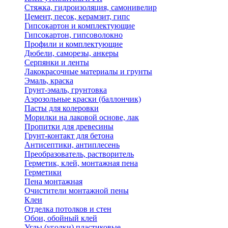
Стяжка, гидроизоляция, самонивелир
Цемент, песок, керамзит, гипс
Гипсокартон и комплектующие
Гипсокартон, гипсоволокно
Профили и комплектующие
Дюбели, саморезы, анкеры
Серпянки и ленты
Лакокрасочные материалы и грунты
Эмаль, краска
Грунт-эмаль, грунтовка
Аэрозольные краски (баллончик)
Пасты для колеровки
Морилки на лаковой основе, лак
Пропитки для древесины
Грунт-контакт для бетона
Антисептики, антиплесень
Преобразователь, растворитель
Герметик, клей, монтажная пена
Герметики
Пена монтажная
Очистители монтажной пены
Клеи
Отделка потолков и стен
Обои, обойный клей
Углы (уголки) пластиковые