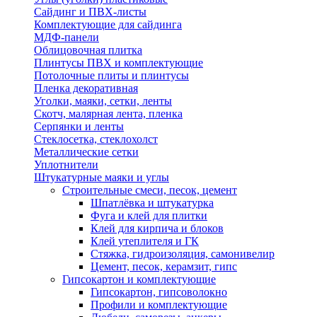
Сайдинг и ПВХ-листы
Комплектующие для сайдинга
МДФ-панели
Облицовочная плитка
Плинтусы ПВХ и комплектующие
Потолочные плиты и плинтусы
Пленка декоративная
Уголки, маяки, сетки, ленты
Скотч, малярная лента, пленка
Серпянки и ленты
Стеклосетка, стеклохолст
Металлические сетки
Уплотнители
Штукатурные маяки и углы
Строительные смеси, песок, цемент
Шпатлёвка и штукатурка
Фуга и клей для плитки
Клей для кирпича и блоков
Клей утеплителя и ГК
Стяжка, гидроизоляция, самонивелир
Цемент, песок, керамзит, гипс
Гипсокартон и комплектующие
Гипсокартон, гипсоволокно
Профили и комплектующие