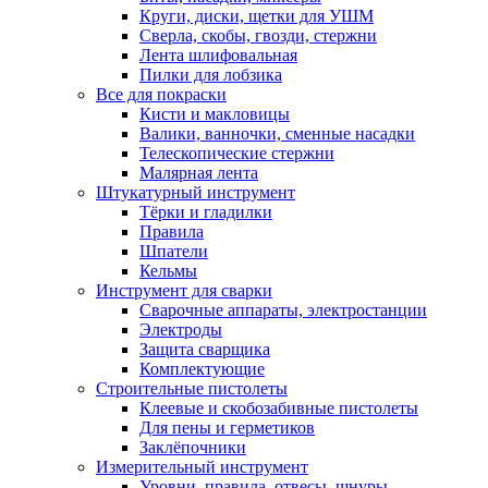
Круги, диски, щетки для УШМ
Сверла, скобы, гвозди, стержни
Лента шлифовальная
Пилки для лобзика
Все для покраски
Кисти и макловицы
Валики, ванночки, сменные насадки
Телескопические стержни
Малярная лента
Штукатурный инструмент
Тёрки и гладилки
Правила
Шпатели
Кельмы
Инструмент для сварки
Сварочные аппараты, электростанции
Электроды
Защита сварщика
Комплектующие
Строительные пистолеты
Клеевые и скобозабивные пистолеты
Для пены и герметиков
Заклёпочники
Измерительный инструмент
Уровни, правила, отвесы, шнуры