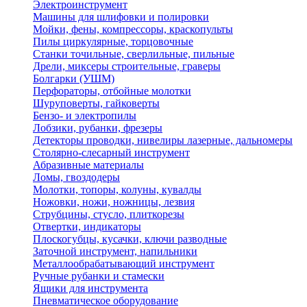
Электроинструмент
Машины для шлифовки и полировки
Мойки, фены, компрессоры, краскопульты
Пилы циркулярные, торцовочные
Станки точильные, сверлильные, пильные
Дрели, миксеры строительные, граверы
Болгарки (УШМ)
Перфораторы, отбойные молотки
Шуруповерты, гайковерты
Бензо- и электропилы
Лобзики, рубанки, фрезеры
Детекторы проводки, нивелиры лазерные, дальномеры
Столярно-слесарный инструмент
Абразивные материалы
Ломы, гвоздодеры
Молотки, топоры, колуны, кувалды
Ножовки, ножи, ножницы, лезвия
Струбцины, стусло, плиткорезы
Отвертки, индикаторы
Плоскогубцы, кусачки, ключи разводные
Заточной инструмент, напильники
Металлообрабатывающий инструмент
Ручные рубанки и стамески
Ящики для инструмента
Пневматическое оборудование