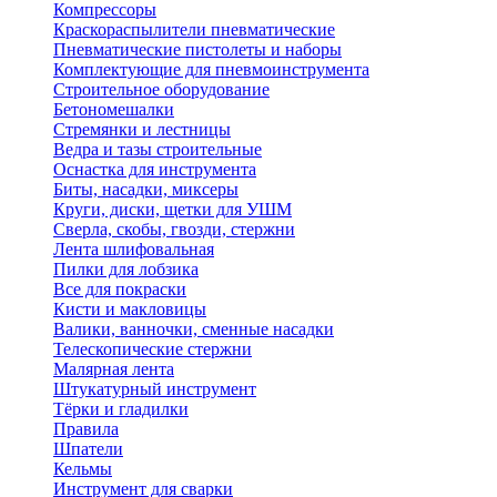
Компрессоры
Краскораспылители пневматические
Пневматические пистолеты и наборы
Комплектующие для пневмоинструмента
Строительное оборудование
Бетономешалки
Стремянки и лестницы
Ведра и тазы строительные
Оснастка для инструмента
Биты, насадки, миксеры
Круги, диски, щетки для УШМ
Сверла, скобы, гвозди, стержни
Лента шлифовальная
Пилки для лобзика
Все для покраски
Кисти и макловицы
Валики, ванночки, сменные насадки
Телескопические стержни
Малярная лента
Штукатурный инструмент
Тёрки и гладилки
Правила
Шпатели
Кельмы
Инструмент для сварки