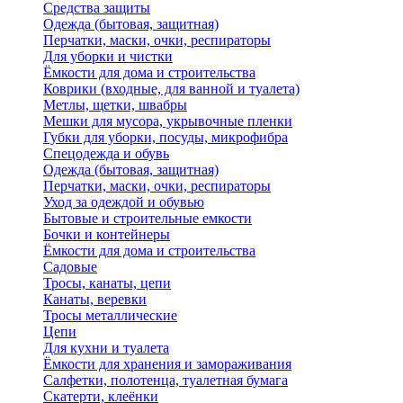
Средства защиты
Одежда (бытовая, защитная)
Перчатки, маски, очки, респираторы
Для уборки и чистки
Ёмкости для дома и строительства
Коврики (входные, для ванной и туалета)
Метлы, щетки, швабры
Мешки для мусора, укрывочные пленки
Губки для уборки, посуды, микрофибра
Спецодежда и обувь
Одежда (бытовая, защитная)
Перчатки, маски, очки, респираторы
Уход за одеждой и обувью
Бытовые и строительные емкости
Бочки и контейнеры
Ёмкости для дома и строительства
Садовые
Тросы, канаты, цепи
Канаты, веревки
Тросы металлические
Цепи
Для кухни и туалета
Ёмкости для хранения и замораживания
Салфетки, полотенца, туалетная бумага
Скатерти, клеёнки