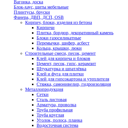
Вагонка, доска
Блок-хаус, щиты мебельные
Плинтусы, бруски
Фанера, ДВП, ДСП, OSB
Кирпич, блоки, изделия из бетона
Кирпичи
Плитка, бордюр, декоративный камень
Блоки газосиликатные
Перемычки, шифер, асбест
Кольца, крышки, люки
Строительные смеси, песок, цемент
Клей для кирпича и блоков
Цемент, песок, гипс, керамзит
Штукатурка и шпатлёвка
Клей и фуга для плитки
Клей для гипсокартона и утеплителя
Стяжка, самонивелир, гидроизоляция
Металлопродукция
Сетки
Сталь листовая
Арматура, проволка
Труба профильная
Труба круглая
Уголок, полоса, планка
Водосточная система