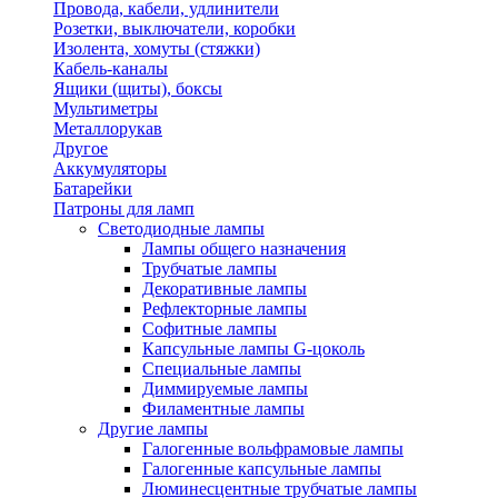
Провода, кабели, удлинители
Розетки, выключатели, коробки
Изолента, хомуты (стяжки)
Кабель-каналы
Ящики (щиты), боксы
Мультиметры
Металлорукав
Другое
Аккумуляторы
Батарейки
Патроны для ламп
Светодиодные лампы
Лампы общего назначения
Трубчатые лампы
Декоративные лампы
Рефлекторные лампы
Софитные лампы
Капсульные лампы G-цоколь
Специальные лампы
Диммируемые лампы
Филаментные лампы
Другие лампы
Галогенные вольфрамовые лампы
Галогенные капсульные лампы
Люминесцентные трубчатые лампы