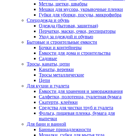
Метлы, щетки, швабры
Мешки для мусора, укрывочные пленки
Губки для уборки, посуды, микрофибра
Спецодежда и обувь
Одежда (бытовая, защитная)
Перчатки, маски, очки, респираторы
Уход за одеждой и обувью
Бытовые и строительные емкости
Бочки и контейнеры
Ёмкости для дома и строительства
Садовые
Тросы, канаты, цепи
Канаты, веревки
Тросы металлические
Цепи
Для кухни и туалета
Ёмкости для хранения и замораживания
Салфетки, полотенца, туалетная бумага
Скатерти, клеёнки
Средства для чистки труб и туалета
Фольга, пищевая пленка, бумага для
выпечки
Для бани и ванной
Банные принадлежности
Мочалки, губки для мытья тела