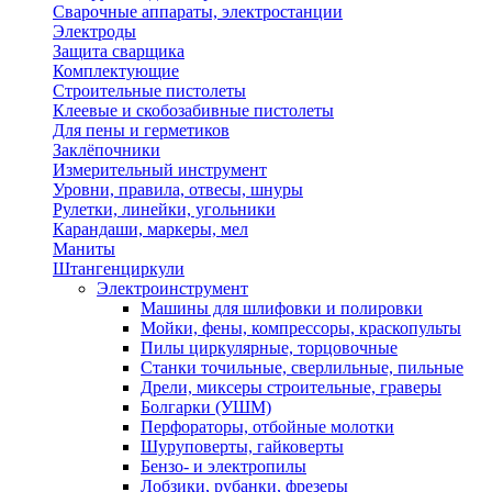
Сварочные аппараты, электростанции
Электроды
Защита сварщика
Комплектующие
Строительные пистолеты
Клеевые и скобозабивные пистолеты
Для пены и герметиков
Заклёпочники
Измерительный инструмент
Уровни, правила, отвесы, шнуры
Рулетки, линейки, угольники
Карандаши, маркеры, мел
Маниты
Штангенциркули
Электроинструмент
Машины для шлифовки и полировки
Мойки, фены, компрессоры, краскопульты
Пилы циркулярные, торцовочные
Станки точильные, сверлильные, пильные
Дрели, миксеры строительные, граверы
Болгарки (УШМ)
Перфораторы, отбойные молотки
Шуруповерты, гайковерты
Бензо- и электропилы
Лобзики, рубанки, фрезеры