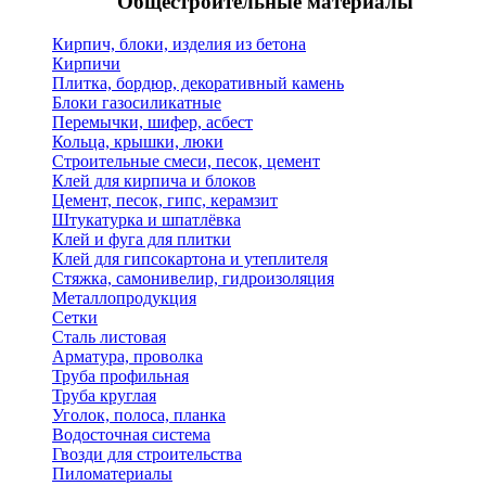
Общестроительные материалы
Кирпич, блоки, изделия из бетона
Кирпичи
Плитка, бордюр, декоративный камень
Блоки газосиликатные
Перемычки, шифер, асбест
Кольца, крышки, люки
Строительные смеси, песок, цемент
Клей для кирпича и блоков
Цемент, песок, гипс, керамзит
Штукатурка и шпатлёвка
Клей и фуга для плитки
Клей для гипсокартона и утеплителя
Стяжка, самонивелир, гидроизоляция
Металлопродукция
Сетки
Сталь листовая
Арматура, проволка
Труба профильная
Труба круглая
Уголок, полоса, планка
Водосточная система
Гвозди для строительства
Пиломатериалы