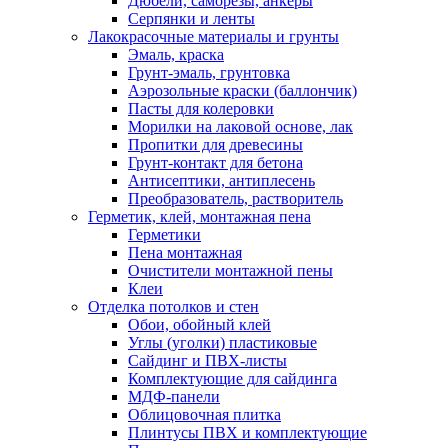
Дюбели, саморезы, анкеры
Серпянки и ленты
Лакокрасочные материалы и грунты
Эмаль, краска
Грунт-эмаль, грунтовка
Аэрозольные краски (баллончик)
Пасты для колеровки
Морилки на лаковой основе, лак
Пропитки для древесины
Грунт-контакт для бетона
Антисептики, антиплесень
Преобразователь, растворитель
Герметик, клей, монтажная пена
Герметики
Пена монтажная
Очистители монтажной пены
Клеи
Отделка потолков и стен
Обои, обойный клей
Углы (уголки) пластиковые
Сайдинг и ПВХ-листы
Комплектующие для сайдинга
МДФ-панели
Облицовочная плитка
Плинтусы ПВХ и комплектующие