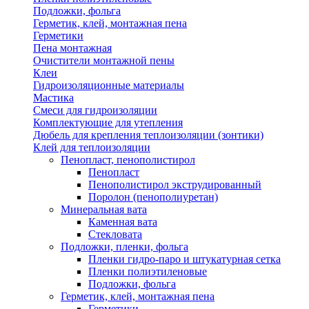
Подложки, фольга
Герметик, клей, монтажная пена
Герметики
Пена монтажная
Очистители монтажной пены
Клеи
Гидроизоляционные материалы
Мастика
Смеси для гидроизоляции
Комплектующие для утепления
Дюбель для крепления теплоизоляции (зонтики)
Клей для теплоизоляции
Пенопласт, пенополистирол
Пенопласт
Пенополистирол экструдированный
Поролон (пенополиуретан)
Минеральная вата
Каменная вата
Стекловата
Подложки, пленки, фольга
Пленки гидро-паро и штукатурная сетка
Пленки полиэтиленовые
Подложки, фольга
Герметик, клей, монтажная пена
Герметики