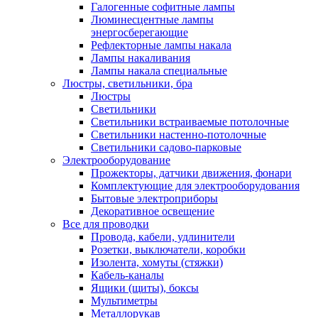
Галогенные софитные лампы
Люминесцентные лампы
энергосберегающие
Рефлекторные лампы накала
Лампы накаливания
Лампы накала специальные
Люстры, светильники, бра
Люстры
Светильники
Светильники встраиваемые потолочные
Светильники настенно-потолочные
Светильники садово-парковые
Электрооборудование
Прожекторы, датчики движения, фонари
Комплектующие для электрооборудования
Бытовые электроприборы
Декоративное освещение
Все для проводки
Провода, кабели, удлинители
Розетки, выключатели, коробки
Изолента, хомуты (стяжки)
Кабель-каналы
Ящики (щиты), боксы
Мультиметры
Металлорукав