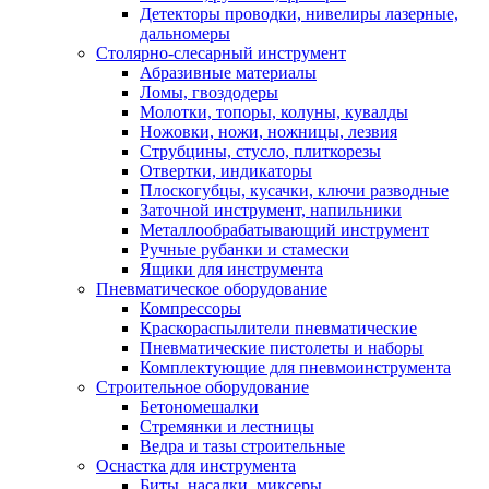
Детекторы проводки, нивелиры лазерные,
дальномеры
Столярно-слесарный инструмент
Абразивные материалы
Ломы, гвоздодеры
Молотки, топоры, колуны, кувалды
Ножовки, ножи, ножницы, лезвия
Струбцины, стусло, плиткорезы
Отвертки, индикаторы
Плоскогубцы, кусачки, ключи разводные
Заточной инструмент, напильники
Металлообрабатывающий инструмент
Ручные рубанки и стамески
Ящики для инструмента
Пневматическое оборудование
Компрессоры
Краскораспылители пневматические
Пневматические пистолеты и наборы
Комплектующие для пневмоинструмента
Строительное оборудование
Бетономешалки
Стремянки и лестницы
Ведра и тазы строительные
Оснастка для инструмента
Биты, насадки, миксеры