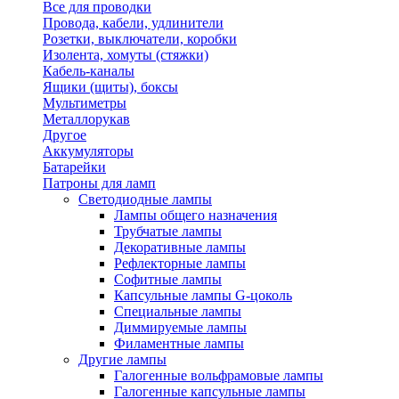
Все для проводки
Провода, кабели, удлинители
Розетки, выключатели, коробки
Изолента, хомуты (стяжки)
Кабель-каналы
Ящики (щиты), боксы
Мультиметры
Металлорукав
Другое
Аккумуляторы
Батарейки
Патроны для ламп
Светодиодные лампы
Лампы общего назначения
Трубчатые лампы
Декоративные лампы
Рефлекторные лампы
Софитные лампы
Капсульные лампы G-цоколь
Специальные лампы
Диммируемые лампы
Филаментные лампы
Другие лампы
Галогенные вольфрамовые лампы
Галогенные капсульные лампы