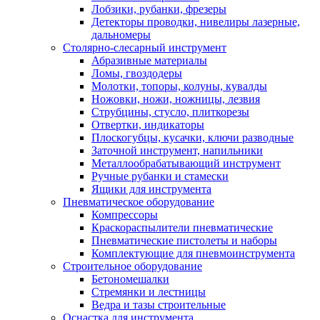
Лобзики, рубанки, фрезеры
Детекторы проводки, нивелиры лазерные,
дальномеры
Столярно-слесарный инструмент
Абразивные материалы
Ломы, гвоздодеры
Молотки, топоры, колуны, кувалды
Ножовки, ножи, ножницы, лезвия
Струбцины, стусло, плиткорезы
Отвертки, индикаторы
Плоскогубцы, кусачки, ключи разводные
Заточной инструмент, напильники
Металлообрабатывающий инструмент
Ручные рубанки и стамески
Ящики для инструмента
Пневматическое оборудование
Компрессоры
Краскораспылители пневматические
Пневматические пистолеты и наборы
Комплектующие для пневмоинструмента
Строительное оборудование
Бетономешалки
Стремянки и лестницы
Ведра и тазы строительные
Оснастка для инструмента