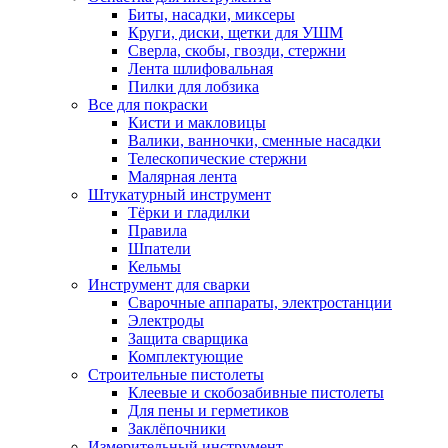
Биты, насадки, миксеры
Круги, диски, щетки для УШМ
Сверла, скобы, гвозди, стержни
Лента шлифовальная
Пилки для лобзика
Все для покраски
Кисти и макловицы
Валики, ванночки, сменные насадки
Телескопические стержни
Малярная лента
Штукатурный инструмент
Тёрки и гладилки
Правила
Шпатели
Кельмы
Инструмент для сварки
Сварочные аппараты, электростанции
Электроды
Защита сварщика
Комплектующие
Строительные пистолеты
Клеевые и скобозабивные пистолеты
Для пены и герметиков
Заклёпочники
Измерительный инструмент