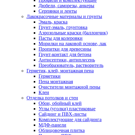
Профили и комплектующие
Дюбели, саморезы, анкеры
Серпянки и ленты
Лакокрасочные материалы и грунты
Эмаль, краска
Грунт-эмаль, грунтовка
Аэрозольные краски (баллончик)
Пасты для колеровки
Морилки на лаковой основе, лак
Пропитки для древесины
Грунт-контакт для бетона
Антисептики, антиплесень
Преобразователь, растворитель
Герметик, клей, монтажная пена
Герметики
Пена монтажная
Очистители монтажной пены
Клеи
Отделка потолков и стен
Обои, обойный клей
Углы (уголки) пластиковые
Сайдинг и ПВХ-листы
Комплектующие для сайдинга
МДФ-панели
Облицовочная плитка