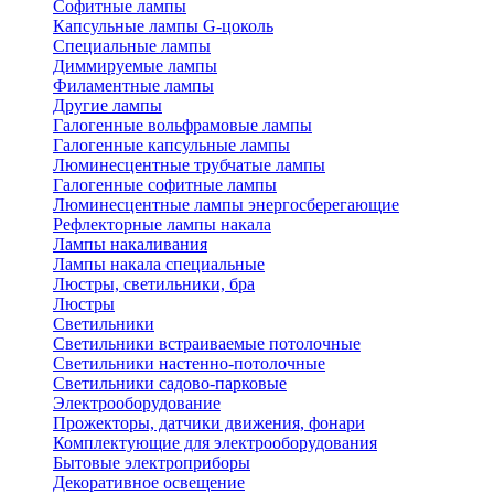
Софитные лампы
Капсульные лампы G-цоколь
Специальные лампы
Диммируемые лампы
Филаментные лампы
Другие лампы
Галогенные вольфрамовые лампы
Галогенные капсульные лампы
Люминесцентные трубчатые лампы
Галогенные софитные лампы
Люминесцентные лампы энергосберегающие
Рефлекторные лампы накала
Лампы накаливания
Лампы накала специальные
Люстры, светильники, бра
Люстры
Светильники
Светильники встраиваемые потолочные
Светильники настенно-потолочные
Светильники садово-парковые
Электрооборудование
Прожекторы, датчики движения, фонари
Комплектующие для электрооборудования
Бытовые электроприборы
Декоративное освещение