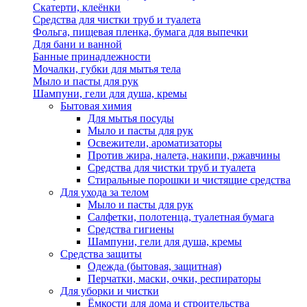
Скатерти, клеёнки
Средства для чистки труб и туалета
Фольга, пищевая пленка, бумага для выпечки
Для бани и ванной
Банные принадлежности
Мочалки, губки для мытья тела
Мыло и пасты для рук
Шампуни, гели для душа, кремы
Бытовая химия
Для мытья посуды
Мыло и пасты для рук
Освежители, ароматизаторы
Против жира, налета, накипи, ржавчины
Средства для чистки труб и туалета
Стиральные порошки и чистящие средства
Для ухода за телом
Мыло и пасты для рук
Салфетки, полотенца, туалетная бумага
Средства гигиены
Шампуни, гели для душа, кремы
Средства защиты
Одежда (бытовая, защитная)
Перчатки, маски, очки, респираторы
Для уборки и чистки
Ёмкости для дома и строительства