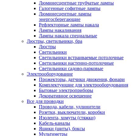
Люминесцентные трубчатые лампы
Галогенные софитные лампы
Люминесцентные лампы
энергосберегающие
Рефлекторные лампы накала
Лампы накаливания
Лампы накала специальные
Люстры, светильники, бра
Люстры
Светильники
Светильники встраиваемые потолочные
Светильники настенно-потолочные
Светильники садово-парковые
Электрооборудование
Прожекторы, датчики движения, фонари
Комплектующие для электрооборудования
Бытовые электроприборы
Декоративное освещение
Все для проводки
Провода, кабели, удлинители
Розетки, выключатели, коробки
Изолента, хомуты (стяжки)
Кабель-каналы
Ящики (щиты), боксы
Мультиметры