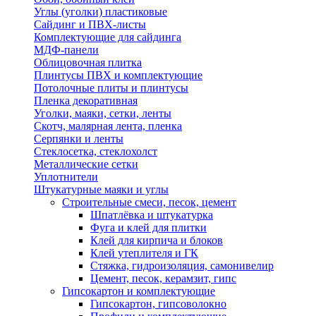
Углы (уголки) пластиковые
Сайдинг и ПВХ-листы
Комплектующие для сайдинга
МДФ-панели
Облицовочная плитка
Плинтусы ПВХ и комплектующие
Потолочные плиты и плинтусы
Пленка декоративная
Уголки, маяки, сетки, ленты
Скотч, малярная лента, пленка
Серпянки и ленты
Стеклосетка, стеклохолст
Металлические сетки
Уплотнители
Штукатурные маяки и углы
Строительные смеси, песок, цемент
Шпатлёвка и штукатурка
Фуга и клей для плитки
Клей для кирпича и блоков
Клей утеплителя и ГК
Стяжка, гидроизоляция, самонивелир
Цемент, песок, керамзит, гипс
Гипсокартон и комплектующие
Гипсокартон, гипсоволокно