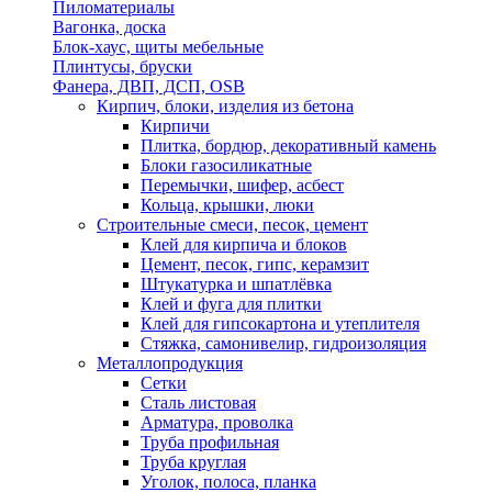
Пиломатериалы
Вагонка, доска
Блок-хаус, щиты мебельные
Плинтусы, бруски
Фанера, ДВП, ДСП, OSB
Кирпич, блоки, изделия из бетона
Кирпичи
Плитка, бордюр, декоративный камень
Блоки газосиликатные
Перемычки, шифер, асбест
Кольца, крышки, люки
Строительные смеси, песок, цемент
Клей для кирпича и блоков
Цемент, песок, гипс, керамзит
Штукатурка и шпатлёвка
Клей и фуга для плитки
Клей для гипсокартона и утеплителя
Стяжка, самонивелир, гидроизоляция
Металлопродукция
Сетки
Сталь листовая
Арматура, проволка
Труба профильная
Труба круглая
Уголок, полоса, планка