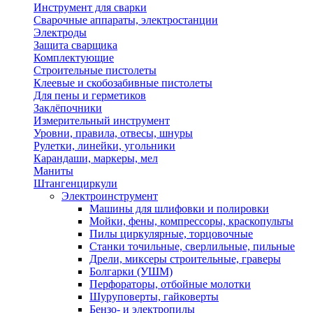
Инструмент для сварки
Сварочные аппараты, электростанции
Электроды
Защита сварщика
Комплектующие
Строительные пистолеты
Клеевые и скобозабивные пистолеты
Для пены и герметиков
Заклёпочники
Измерительный инструмент
Уровни, правила, отвесы, шнуры
Рулетки, линейки, угольники
Карандаши, маркеры, мел
Маниты
Штангенциркули
Электроинструмент
Машины для шлифовки и полировки
Мойки, фены, компрессоры, краскопульты
Пилы циркулярные, торцовочные
Станки точильные, сверлильные, пильные
Дрели, миксеры строительные, граверы
Болгарки (УШМ)
Перфораторы, отбойные молотки
Шуруповерты, гайковерты
Бензо- и электропилы