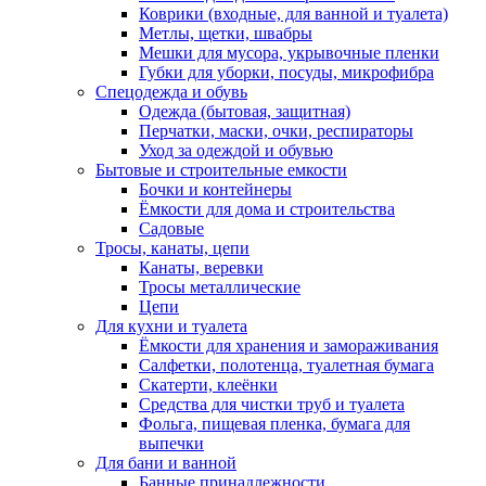
Коврики (входные, для ванной и туалета)
Метлы, щетки, швабры
Мешки для мусора, укрывочные пленки
Губки для уборки, посуды, микрофибра
Спецодежда и обувь
Одежда (бытовая, защитная)
Перчатки, маски, очки, респираторы
Уход за одеждой и обувью
Бытовые и строительные емкости
Бочки и контейнеры
Ёмкости для дома и строительства
Садовые
Тросы, канаты, цепи
Канаты, веревки
Тросы металлические
Цепи
Для кухни и туалета
Ёмкости для хранения и замораживания
Салфетки, полотенца, туалетная бумага
Скатерти, клеёнки
Средства для чистки труб и туалета
Фольга, пищевая пленка, бумага для
выпечки
Для бани и ванной
Банные принадлежности