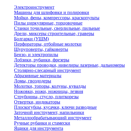
Электроинструмент
Машины для шлифовки и полировки
Мойки, фены, компрессоры, краскопульты
Пилы циркулярные, торцовочные
Станки точильные, сверлильные, пильные
Дрели, миксеры строительные, граверы
Болгарки (УШМ)
Перфораторы, отбойные молотки
Шуруповерты, гайковерты
Бензо- и электропилы
Лобзики, рубанки, фрезеры
Детекторы проводки, нивелиры лазерные, дальномеры
Столярно-слесарный инструмент
Абразивные материалы
Ломы, гвоздодеры
Молотки, топоры, колуны, кувалды
Ножовки, ножи, ножницы, лезвия
Струбцины, стусло, плиткорезы
Отвертки, индикаторы
Плоскогубцы, кусачки, ключи разводные
Заточной инструмент, напильники
Металлообрабатывающий инструмент
Ручные рубанки и стамески
Ящики для инструмента