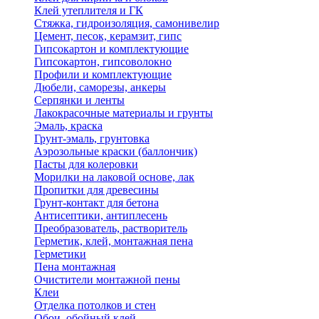
Клей утеплителя и ГК
Стяжка, гидроизоляция, самонивелир
Цемент, песок, керамзит, гипс
Гипсокартон и комплектующие
Гипсокартон, гипсоволокно
Профили и комплектующие
Дюбели, саморезы, анкеры
Серпянки и ленты
Лакокрасочные материалы и грунты
Эмаль, краска
Грунт-эмаль, грунтовка
Аэрозольные краски (баллончик)
Пасты для колеровки
Морилки на лаковой основе, лак
Пропитки для древесины
Грунт-контакт для бетона
Антисептики, антиплесень
Преобразователь, растворитель
Герметик, клей, монтажная пена
Герметики
Пена монтажная
Очистители монтажной пены
Клеи
Отделка потолков и стен
Обои, обойный клей