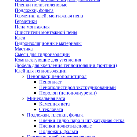
Пленки полиэтиленовые
Подложки, фольга
Герметик, клей, монтажная пена
Герметики
Пена монтажная
Очистители монтажной пены
Клеи
Гидроизоляционные материалы
Мастика
Смеси для гидроизоляции
Комплектующие для утепления
Дюбель для крепления теплоизоляции (зонтики)
Клей для теплоизоляции
Пенопласт, пенополистирол
Пенопласт
Пенополистирол экструдированный
Поролон (пенополиуретан)
Минеральная вата
Каменная вата
Стекловата
Подложки, пленки, фольга
Пленки гидро-паро и штукатурная сетка
Пленки полиэтиленовые
Подложки, фольга
Герметик, клей, монтажная пена