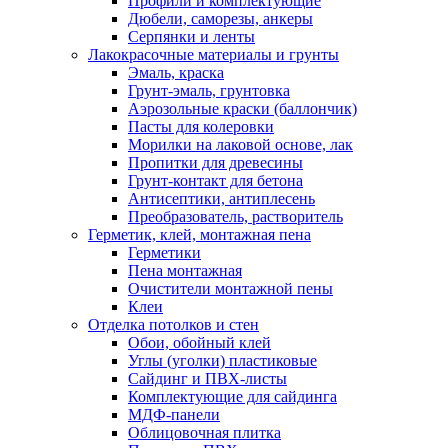
Профили и комплектующие
Дюбели, саморезы, анкеры
Серпянки и ленты
Лакокрасочные материалы и грунты
Эмаль, краска
Грунт-эмаль, грунтовка
Аэрозольные краски (баллончик)
Пасты для колеровки
Морилки на лаковой основе, лак
Пропитки для древесины
Грунт-контакт для бетона
Антисептики, антиплесень
Преобразователь, растворитель
Герметик, клей, монтажная пена
Герметики
Пена монтажная
Очистители монтажной пены
Клеи
Отделка потолков и стен
Обои, обойный клей
Углы (уголки) пластиковые
Сайдинг и ПВХ-листы
Комплектующие для сайдинга
МДФ-панели
Облицовочная плитка