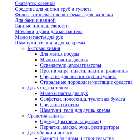
Скатерти, клеёнки
Средства для чистки труб и туалета
Фольга, пищевая пленка, бумага для выпечки
Для бани и ванной
Банные принадлежности
Мочалки, губки для мытья тела
Мыло и пасты для рук
Шампуни, гели для душа, кремы
Бытовая химия
Для мытья посуды
Мыло и пасты для рук
Освежители, ароматизаторы
Против жира, налета, накипи, ржавчины
Средства для чистки труб и туалета
Стиральные порошки и чистящие средства
Для ухода за телом
Мыло и пасты для рук
Салфетки, полотенца, туалетная бумага
Средства гигиены
Шампуни, гели для душа, кремы
Средства защиты
Одежда (бытовая, защитная)
Перчатки, маски, очки, респираторы
Для уборки и чистки
Ёмкости для дома и строительства