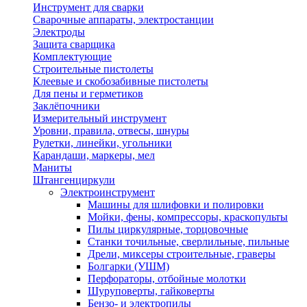
Инструмент для сварки
Сварочные аппараты, электростанции
Электроды
Защита сварщика
Комплектующие
Строительные пистолеты
Клеевые и скобозабивные пистолеты
Для пены и герметиков
Заклёпочники
Измерительный инструмент
Уровни, правила, отвесы, шнуры
Рулетки, линейки, угольники
Карандаши, маркеры, мел
Маниты
Штангенциркули
Электроинструмент
Машины для шлифовки и полировки
Мойки, фены, компрессоры, краскопульты
Пилы циркулярные, торцовочные
Станки точильные, сверлильные, пильные
Дрели, миксеры строительные, граверы
Болгарки (УШМ)
Перфораторы, отбойные молотки
Шуруповерты, гайковерты
Бензо- и электропилы