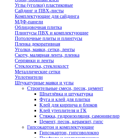
Углы (уголки) пластиковые
Сайдинг и ПВХ-листы
Комплектующие для сайдинга
МДФ-панели
Облицовочная плитка
Плинтусы ПВХ и комплектующие
Потолочные плиты и плинтусы
Пленка декоративная
Уголки, маяки, сетки, ленты
Скотч, малярная лента, пленка
Серпянки и ленты
Стеклосетка, стеклохолст
Металлические сетки
Уплотнители
Штукатурные маяки и углы
Строительные смеси, песок, цемент
Шпатлёвка и штукатурка
Фуга и клей для плитки
Клей для кирпича и блоков
Клей утеплителя и ГК
Стяжка, гидроизоляция, самонивелир
Цемент, песок, керамзит, гипс
Гипсокартон и комплектующие
Гипсокартон, гипсоволокно