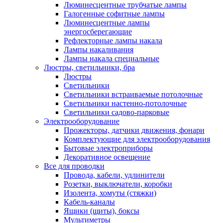
Люминесцентные трубчатые лампы
Галогенные софитные лампы
Люминесцентные лампы
энергосберегающие
Рефлекторные лампы накала
Лампы накаливания
Лампы накала специальные
Люстры, светильники, бра
Люстры
Светильники
Светильники встраиваемые потолочные
Светильники настенно-потолочные
Светильники садово-парковые
Электрооборудование
Прожекторы, датчики движения, фонари
Комплектующие для электрооборудования
Бытовые электроприборы
Декоративное освещение
Все для проводки
Провода, кабели, удлинители
Розетки, выключатели, коробки
Изолента, хомуты (стяжки)
Кабель-каналы
Ящики (щиты), боксы
Мультиметры