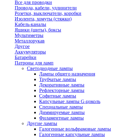
Все для проводки
Провода, кабели, удлинители
Розетки, выключатели, коробки
Изолента, хомуты (стяжки)
Кабель-каналы
Ящики (щиты), боксы
Мультиметры
Металлорукав
Другое
Аккумуляторы
Батарейки
Патроны для ламп
Светодиодные лампы
Лампы общего назначения
Трубчатые лампы
Декоративные лампы
Рефлекторные лампы
Софитные лампы
Капсульные лампы G-цоколь
Специальные лампы
Диммируемые лампы
Филаментные лампы
Другие лампы
Галогенные вольфрамовые лампы
Галогенные капсульные лампы