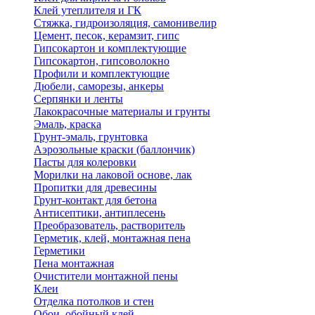
Клей утеплителя и ГК
Стяжка, гидроизоляция, самонивелир
Цемент, песок, керамзит, гипс
Гипсокартон и комплектующие
Гипсокартон, гипсоволокно
Профили и комплектующие
Дюбели, саморезы, анкеры
Серпянки и ленты
Лакокрасочные материалы и грунты
Эмаль, краска
Грунт-эмаль, грунтовка
Аэрозольные краски (баллончик)
Пасты для колеровки
Морилки на лаковой основе, лак
Пропитки для древесины
Грунт-контакт для бетона
Антисептики, антиплесень
Преобразователь, растворитель
Герметик, клей, монтажная пена
Герметики
Пена монтажная
Очистители монтажной пены
Клеи
Отделка потолков и стен
Обои, обойный клей