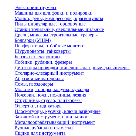
Электроинструмент
Машины для шлифовки и полировки
Мойки, фены, компрессоры, краскопульты
Пилы циркулярные, торцовочные
Станки точильные, сверлильные, пильные
Дрели, миксеры строительные, граверы
Болгарки (УШМ)
Перфораторы, отбойные молотки
Шуруповерты, гайковерты
Бензо- и электропилы
Лобзики, рубанки, фрезеры
Детекторы проводки, нивелиры лазерные, дальномеры
Столярно-слесарный инструмент
Абразивные материалы
Ломы, гвоздодеры
Молотки, топоры, колуны, кувалды
Ножовки, ножи, ножницы, лезвия
Струбцины, стусло, плиткорезы
Отвертки, индикаторы
Плоскогубцы, кусачки, ключи разводные
Заточной инструмент, напильники
Металлообрабатывающий инструмент
Ручные рубанки и стамески
Ящики для инструмента