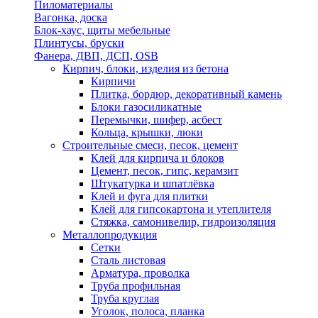
Пиломатериалы
Вагонка, доска
Блок-хаус, щиты мебельные
Плинтусы, бруски
Фанера, ДВП, ДСП, OSB
Кирпич, блоки, изделия из бетона
Кирпичи
Плитка, бордюр, декоративный камень
Блоки газосиликатные
Перемычки, шифер, асбест
Кольца, крышки, люки
Строительные смеси, песок, цемент
Клей для кирпича и блоков
Цемент, песок, гипс, керамзит
Штукатурка и шпатлёвка
Клей и фуга для плитки
Клей для гипсокартона и утеплителя
Стяжка, самонивелир, гидроизоляция
Металлопродукция
Сетки
Сталь листовая
Арматура, проволка
Труба профильная
Труба круглая
Уголок, полоса, планка