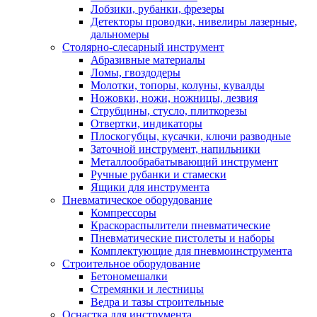
Лобзики, рубанки, фрезеры
Детекторы проводки, нивелиры лазерные,
дальномеры
Столярно-слесарный инструмент
Абразивные материалы
Ломы, гвоздодеры
Молотки, топоры, колуны, кувалды
Ножовки, ножи, ножницы, лезвия
Струбцины, стусло, плиткорезы
Отвертки, индикаторы
Плоскогубцы, кусачки, ключи разводные
Заточной инструмент, напильники
Металлообрабатывающий инструмент
Ручные рубанки и стамески
Ящики для инструмента
Пневматическое оборудование
Компрессоры
Краскораспылители пневматические
Пневматические пистолеты и наборы
Комплектующие для пневмоинструмента
Строительное оборудование
Бетономешалки
Стремянки и лестницы
Ведра и тазы строительные
Оснастка для инструмента