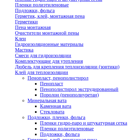
Пленки полиэтиленовые
Подложки, фольга
Герметик, клей, монтажная пена
Герметики
Пена монтажная
Очистители монтажной пены
Клеи
Гидроизоляционные материалы
Мастика
Смеси для гидроизоляции
Комплектующие для утепления
Дюбель для крепления теплоизоляции (зонтики)
Клей для теплоизоляции
Пенопласт, пенополистирол
Пенопласт
Пенополистирол экструдированный
Поролон (пенополиуретан)
Минеральная вата
Каменная вата
Стекловата
Подложки, пленки, фольга
Пленки гидро-паро и штукатурная сетка
Пленки полиэтиленовые
Подложки, фольга
Герметик, клей, монтажная пена