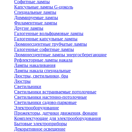
Софитные лампы
Капсульные лампы G-цоколь
Специальные лампы
Диммируемые лампы
Филаментные лампы
Другие лампы
Галогенные вольфрамовые лампы
Галогенные капсульные лампы
Люминесцентные трубчатые лампы
Галогенные софитные лампы
Люминесцентные лампы энергосберегающие
Рефлекторные лампы накала
Лампы накаливания
Лампы накала специальные
Люстры, светильники, бра
Люстры
Светильники
Светильники встраиваемые потолочные
Светильники настенно-потолочные
Светильники садово-парковые
Электрооборудование
Прожекторы, датчики движения, фонари
Комплектующие для электрооборудования
Бытовые электроприборы
Декоративное освещение