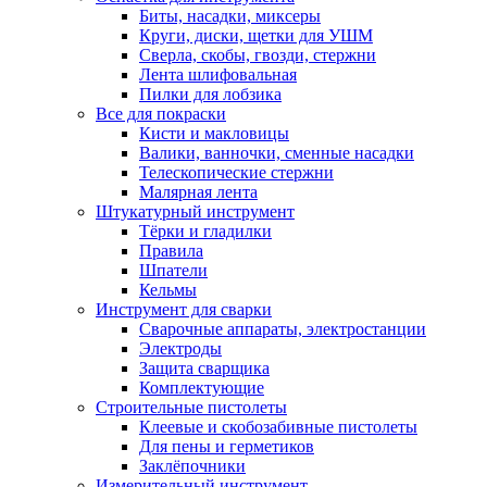
Биты, насадки, миксеры
Круги, диски, щетки для УШМ
Сверла, скобы, гвозди, стержни
Лента шлифовальная
Пилки для лобзика
Все для покраски
Кисти и макловицы
Валики, ванночки, сменные насадки
Телескопические стержни
Малярная лента
Штукатурный инструмент
Тёрки и гладилки
Правила
Шпатели
Кельмы
Инструмент для сварки
Сварочные аппараты, электростанции
Электроды
Защита сварщика
Комплектующие
Строительные пистолеты
Клеевые и скобозабивные пистолеты
Для пены и герметиков
Заклёпочники
Измерительный инструмент