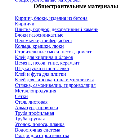
Общестроительные материалы
Кирпич, блоки, изделия из бетона
Кирпичи
Плитка, бордюр, декоративный камень
Блоки газосиликатные
Перемычки, шифер, асбест
Кольца, крышки, люки
Строительные смеси, песок, цемент
Клей для кирпича и блоков
Цемент, песок, гипс, керамзит
Штукатурка и шпатлёвка
Клей и фуга для плитки
Клей для гипсокартона и утеплителя
Стяжка, самонивелир, гидроизоляция
Металлопродукция
Сетки
Сталь листовая
Арматура, проволка
Труба профильная
Труба круглая
Уголок, полоса, планка
Водосточная система
Гвозди для строительства