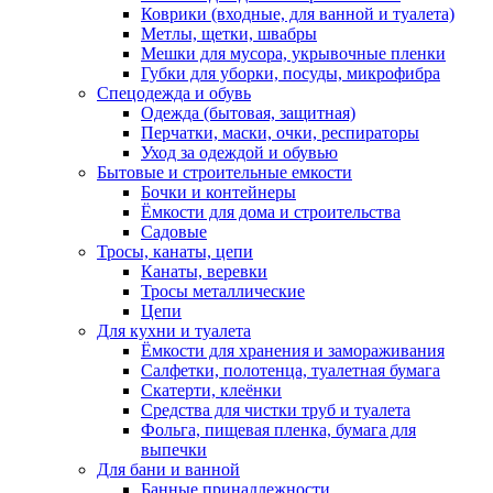
Коврики (входные, для ванной и туалета)
Метлы, щетки, швабры
Мешки для мусора, укрывочные пленки
Губки для уборки, посуды, микрофибра
Спецодежда и обувь
Одежда (бытовая, защитная)
Перчатки, маски, очки, респираторы
Уход за одеждой и обувью
Бытовые и строительные емкости
Бочки и контейнеры
Ёмкости для дома и строительства
Садовые
Тросы, канаты, цепи
Канаты, веревки
Тросы металлические
Цепи
Для кухни и туалета
Ёмкости для хранения и замораживания
Салфетки, полотенца, туалетная бумага
Скатерти, клеёнки
Средства для чистки труб и туалета
Фольга, пищевая пленка, бумага для
выпечки
Для бани и ванной
Банные принадлежности