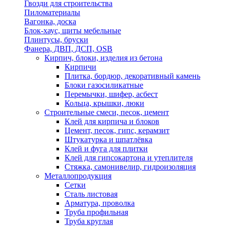
Гвозди для строительства
Пиломатериалы
Вагонка, доска
Блок-хаус, щиты мебельные
Плинтусы, бруски
Фанера, ДВП, ДСП, OSB
Кирпич, блоки, изделия из бетона
Кирпичи
Плитка, бордюр, декоративный камень
Блоки газосиликатные
Перемычки, шифер, асбест
Кольца, крышки, люки
Строительные смеси, песок, цемент
Клей для кирпича и блоков
Цемент, песок, гипс, керамзит
Штукатурка и шпатлёвка
Клей и фуга для плитки
Клей для гипсокартона и утеплителя
Стяжка, самонивелир, гидроизоляция
Металлопродукция
Сетки
Сталь листовая
Арматура, проволка
Труба профильная
Труба круглая