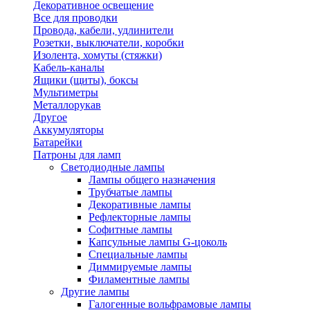
Декоративное освещение
Все для проводки
Провода, кабели, удлинители
Розетки, выключатели, коробки
Изолента, хомуты (стяжки)
Кабель-каналы
Ящики (щиты), боксы
Мультиметры
Металлорукав
Другое
Аккумуляторы
Батарейки
Патроны для ламп
Светодиодные лампы
Лампы общего назначения
Трубчатые лампы
Декоративные лампы
Рефлекторные лампы
Софитные лампы
Капсульные лампы G-цоколь
Специальные лампы
Диммируемые лампы
Филаментные лампы
Другие лампы
Галогенные вольфрамовые лампы