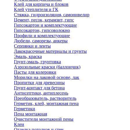
Клей для кирпича и блоков
Клей утеплителя и ГК
Стяжка, гидроизоляция, самонивелир
Цемент, песок, керамзит, гипс
Гипсокартон и комплектующие
Гипсокартон, гипсоволокно
Профили и комплектующие
Дюбели, саморезы, анкеры
Серпянки и ленты
Лакокрасочные материалы и грунты
Эмаль, краска
Грунт-эмаль, грунтовка
Аэрозольные краски (баллончик)
Пасты для колеровки
Морилки на лаковой основе, лак
Пропитки для древесины
Грунт-контакт для бетона
Антисептики, антиплесень
Преобразователь, растворитель
Герметик, клей, монтажная пена
Герметики
Пена монтажная
Очистители монтажной пены
Клеи
Отделка потолков и стен