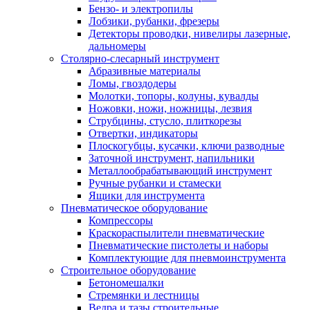
Бензо- и электропилы
Лобзики, рубанки, фрезеры
Детекторы проводки, нивелиры лазерные,
дальномеры
Столярно-слесарный инструмент
Абразивные материалы
Ломы, гвоздодеры
Молотки, топоры, колуны, кувалды
Ножовки, ножи, ножницы, лезвия
Струбцины, стусло, плиткорезы
Отвертки, индикаторы
Плоскогубцы, кусачки, ключи разводные
Заточной инструмент, напильники
Металлообрабатывающий инструмент
Ручные рубанки и стамески
Ящики для инструмента
Пневматическое оборудование
Компрессоры
Краскораспылители пневматические
Пневматические пистолеты и наборы
Комплектующие для пневмоинструмента
Строительное оборудование
Бетономешалки
Стремянки и лестницы
Ведра и тазы строительные