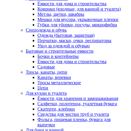
Ёмкости для дома и строительства
Коврики (входные, для ванной и туалета)
Метлы, щетки, швабры
Мешки для мусора, укрывочные пленки
Губки для уборки, посуды, микрофибра
Спецодежда и обувь
Одежда (бытовая, защитная)
Перчатки, маски, очки, респираторы
Уход за одеждой и обувью
Бытовые и строительные емкости
Бочки и контейнеры
Ёмкости для дома и строительства
Садовые
Тросы, канаты, цепи
Канаты, веревки
Тросы металлические
Цепи
Для кухни и туалета
Ёмкости для хранения и замораживания
Салфетки, полотенца, туалетная бумага
Скатерти, клеёнки
Средства для чистки труб и туалета
Фольга, пищевая пленка, бумага для
выпечки
Для бани и ванной