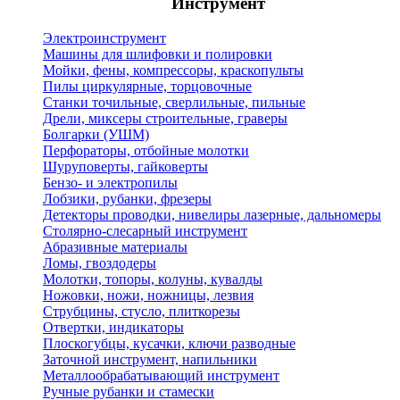
Инструмент
Электроинструмент
Машины для шлифовки и полировки
Мойки, фены, компрессоры, краскопульты
Пилы циркулярные, торцовочные
Станки точильные, сверлильные, пильные
Дрели, миксеры строительные, граверы
Болгарки (УШМ)
Перфораторы, отбойные молотки
Шуруповерты, гайковерты
Бензо- и электропилы
Лобзики, рубанки, фрезеры
Детекторы проводки, нивелиры лазерные, дальномеры
Столярно-слесарный инструмент
Абразивные материалы
Ломы, гвоздодеры
Молотки, топоры, колуны, кувалды
Ножовки, ножи, ножницы, лезвия
Струбцины, стусло, плиткорезы
Отвертки, индикаторы
Плоскогубцы, кусачки, ключи разводные
Заточной инструмент, напильники
Металлообрабатывающий инструмент
Ручные рубанки и стамески