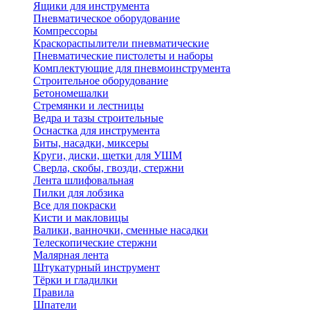
Ящики для инструмента
Пневматическое оборудование
Компрессоры
Краскораспылители пневматические
Пневматические пистолеты и наборы
Комплектующие для пневмоинструмента
Строительное оборудование
Бетономешалки
Стремянки и лестницы
Ведра и тазы строительные
Оснастка для инструмента
Биты, насадки, миксеры
Круги, диски, щетки для УШМ
Сверла, скобы, гвозди, стержни
Лента шлифовальная
Пилки для лобзика
Все для покраски
Кисти и макловицы
Валики, ванночки, сменные насадки
Телескопические стержни
Малярная лента
Штукатурный инструмент
Тёрки и гладилки
Правила
Шпатели