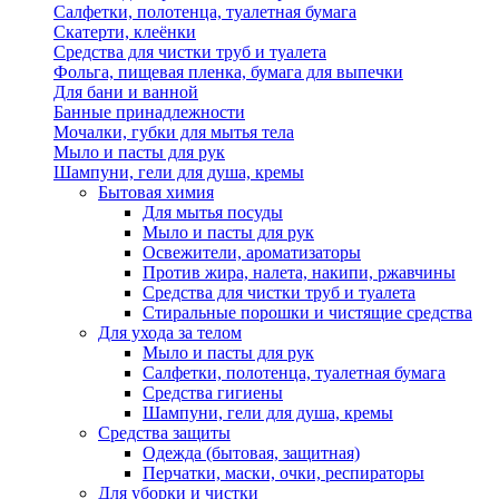
Салфетки, полотенца, туалетная бумага
Скатерти, клеёнки
Средства для чистки труб и туалета
Фольга, пищевая пленка, бумага для выпечки
Для бани и ванной
Банные принадлежности
Мочалки, губки для мытья тела
Мыло и пасты для рук
Шампуни, гели для душа, кремы
Бытовая химия
Для мытья посуды
Мыло и пасты для рук
Освежители, ароматизаторы
Против жира, налета, накипи, ржавчины
Средства для чистки труб и туалета
Стиральные порошки и чистящие средства
Для ухода за телом
Мыло и пасты для рук
Салфетки, полотенца, туалетная бумага
Средства гигиены
Шампуни, гели для душа, кремы
Средства защиты
Одежда (бытовая, защитная)
Перчатки, маски, очки, респираторы
Для уборки и чистки