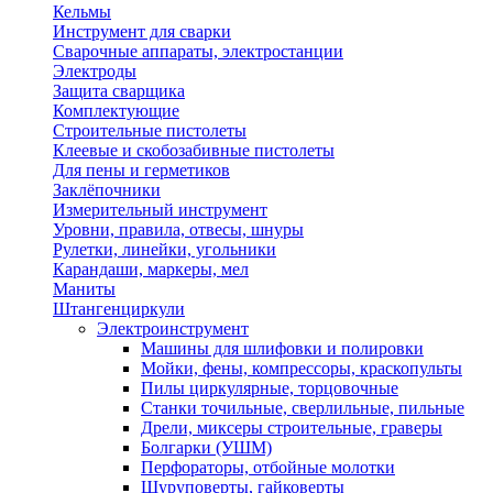
Кельмы
Инструмент для сварки
Сварочные аппараты, электростанции
Электроды
Защита сварщика
Комплектующие
Строительные пистолеты
Клеевые и скобозабивные пистолеты
Для пены и герметиков
Заклёпочники
Измерительный инструмент
Уровни, правила, отвесы, шнуры
Рулетки, линейки, угольники
Карандаши, маркеры, мел
Маниты
Штангенциркули
Электроинструмент
Машины для шлифовки и полировки
Мойки, фены, компрессоры, краскопульты
Пилы циркулярные, торцовочные
Станки точильные, сверлильные, пильные
Дрели, миксеры строительные, граверы
Болгарки (УШМ)
Перфораторы, отбойные молотки
Шуруповерты, гайковерты