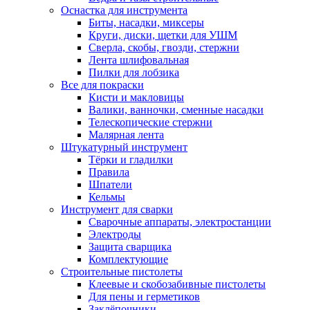
Оснастка для инструмента
Биты, насадки, миксеры
Круги, диски, щетки для УШМ
Сверла, скобы, гвозди, стержни
Лента шлифовальная
Пилки для лобзика
Все для покраски
Кисти и макловицы
Валики, ванночки, сменные насадки
Телескопические стержни
Малярная лента
Штукатурный инструмент
Тёрки и гладилки
Правила
Шпатели
Кельмы
Инструмент для сварки
Сварочные аппараты, электростанции
Электроды
Защита сварщика
Комплектующие
Строительные пистолеты
Клеевые и скобозабивные пистолеты
Для пены и герметиков
Заклёпочники