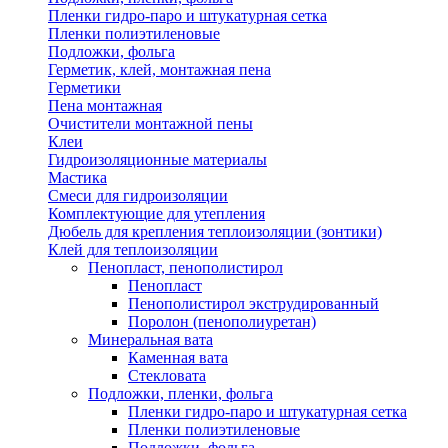
Пленки гидро-паро и штукатурная сетка
Пленки полиэтиленовые
Подложки, фольга
Герметик, клей, монтажная пена
Герметики
Пена монтажная
Очистители монтажной пены
Клеи
Гидроизоляционные материалы
Мастика
Смеси для гидроизоляции
Комплектующие для утепления
Дюбель для крепления теплоизоляции (зонтики)
Клей для теплоизоляции
Пенопласт, пенополистирол
Пенопласт
Пенополистирол экструдированный
Поролон (пенополиуретан)
Минеральная вата
Каменная вата
Стекловата
Подложки, пленки, фольга
Пленки гидро-паро и штукатурная сетка
Пленки полиэтиленовые
Подложки, фольга