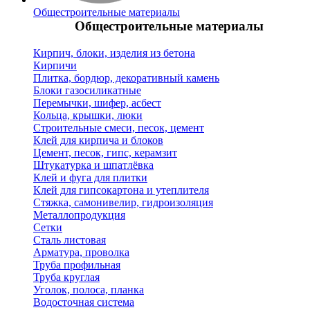
Общестроительные материалы
Общестроительные материалы
Кирпич, блоки, изделия из бетона
Кирпичи
Плитка, бордюр, декоративный камень
Блоки газосиликатные
Перемычки, шифер, асбест
Кольца, крышки, люки
Строительные смеси, песок, цемент
Клей для кирпича и блоков
Цемент, песок, гипс, керамзит
Штукатурка и шпатлёвка
Клей и фуга для плитки
Клей для гипсокартона и утеплителя
Стяжка, самонивелир, гидроизоляция
Металлопродукция
Сетки
Сталь листовая
Арматура, проволка
Труба профильная
Труба круглая
Уголок, полоса, планка
Водосточная система