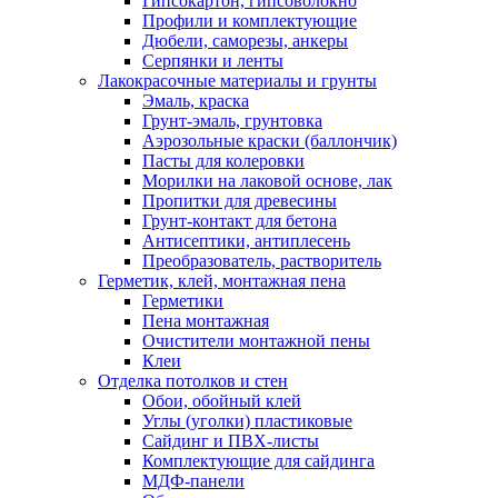
Гипсокартон, гипсоволокно
Профили и комплектующие
Дюбели, саморезы, анкеры
Серпянки и ленты
Лакокрасочные материалы и грунты
Эмаль, краска
Грунт-эмаль, грунтовка
Аэрозольные краски (баллончик)
Пасты для колеровки
Морилки на лаковой основе, лак
Пропитки для древесины
Грунт-контакт для бетона
Антисептики, антиплесень
Преобразователь, растворитель
Герметик, клей, монтажная пена
Герметики
Пена монтажная
Очистители монтажной пены
Клеи
Отделка потолков и стен
Обои, обойный клей
Углы (уголки) пластиковые
Сайдинг и ПВХ-листы
Комплектующие для сайдинга
МДФ-панели