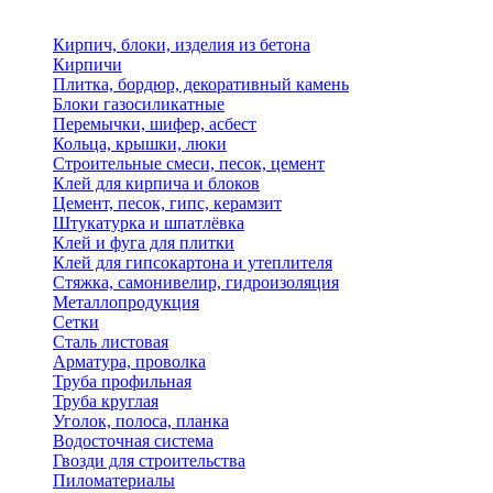
Кирпич, блоки, изделия из бетона
Кирпичи
Плитка, бордюр, декоративный камень
Блоки газосиликатные
Перемычки, шифер, асбест
Кольца, крышки, люки
Строительные смеси, песок, цемент
Клей для кирпича и блоков
Цемент, песок, гипс, керамзит
Штукатурка и шпатлёвка
Клей и фуга для плитки
Клей для гипсокартона и утеплителя
Стяжка, самонивелир, гидроизоляция
Металлопродукция
Сетки
Сталь листовая
Арматура, проволка
Труба профильная
Труба круглая
Уголок, полоса, планка
Водосточная система
Гвозди для строительства
Пиломатериалы