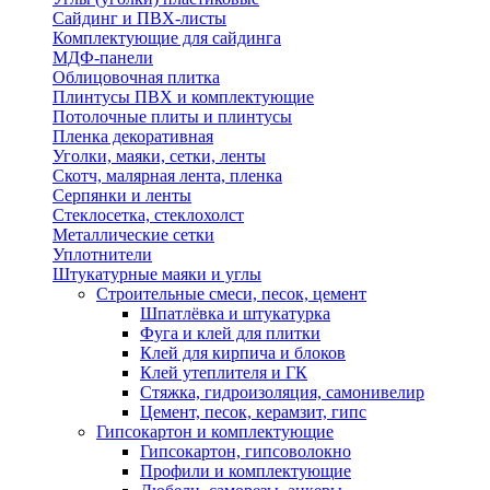
Сайдинг и ПВХ-листы
Комплектующие для сайдинга
МДФ-панели
Облицовочная плитка
Плинтусы ПВХ и комплектующие
Потолочные плиты и плинтусы
Пленка декоративная
Уголки, маяки, сетки, ленты
Скотч, малярная лента, пленка
Серпянки и ленты
Стеклосетка, стеклохолст
Металлические сетки
Уплотнители
Штукатурные маяки и углы
Строительные смеси, песок, цемент
Шпатлёвка и штукатурка
Фуга и клей для плитки
Клей для кирпича и блоков
Клей утеплителя и ГК
Стяжка, гидроизоляция, самонивелир
Цемент, песок, керамзит, гипс
Гипсокартон и комплектующие
Гипсокартон, гипсоволокно
Профили и комплектующие