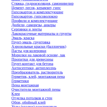
Стяжка, гидроизоляция, самонивелир
Цемент, песок, керамзит, гипс
Гипсокартон и комплектующие
Гипсокартон, гипсоволокно
Профили и комплектующие
Дюбели, саморезы, анкеры
Серпянки и ленты
Лакокрасочные материалы и грунты
Эмаль, краска
Грунт-эмаль, грунтовка
Аэрозольные краски (баллончик)
Пасты для колеровки
Морилки на лаковой основе, лак
Пропитки для древесины
Грунт-контакт для бетона
Антисептики, антиплесень
Преобразователь, растворитель
Герметик, клей, монтажная пена
Герметики
Пена монтажная
Очистители монтажной пены
Клеи
Отделка потолков и стен
Обои, обойный клей
Углы (уголки) пластиковые