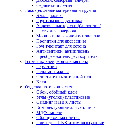
Дюбели, саморезы, анкеры
Серпянки и ленты
Лакокрасочные материалы и грунты
Эмаль, краска
Грунт-эмаль, грунтовка
Аэрозольные краски (баллончик)
Пасты для колеровки
Морилки на лаковой основе, лак
Пропитки для древесины
Грунт-контакт для бетона
Антисептики, антиплесень
Преобразователь, растворитель
Герметик, клей, монтажная пена
Герметики
Пена монтажная
Очистители монтажной пены
Клеи
Отделка потолков и стен
Обои, обойный клей
Углы (уголки) пластиковые
Сайдинг и ПВХ-листы
Комплектующие для сайдинга
МДФ-панели
Облицовочная плитка
Плинтусы ПВХ и комплектующие