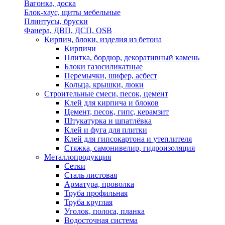
Вагонка, доска
Блок-хаус, щиты мебельные
Плинтусы, бруски
Фанера, ДВП, ДСП, OSB
Кирпич, блоки, изделия из бетона
Кирпичи
Плитка, бордюр, декоративный камень
Блоки газосиликатные
Перемычки, шифер, асбест
Кольца, крышки, люки
Строительные смеси, песок, цемент
Клей для кирпича и блоков
Цемент, песок, гипс, керамзит
Штукатурка и шпатлёвка
Клей и фуга для плитки
Клей для гипсокартона и утеплителя
Стяжка, самонивелир, гидроизоляция
Металлопродукция
Сетки
Сталь листовая
Арматура, проволка
Труба профильная
Труба круглая
Уголок, полоса, планка
Водосточная система