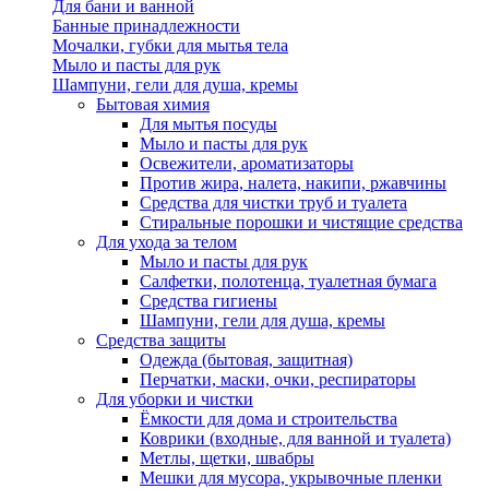
Для бани и ванной
Банные принадлежности
Мочалки, губки для мытья тела
Мыло и пасты для рук
Шампуни, гели для душа, кремы
Бытовая химия
Для мытья посуды
Мыло и пасты для рук
Освежители, ароматизаторы
Против жира, налета, накипи, ржавчины
Средства для чистки труб и туалета
Стиральные порошки и чистящие средства
Для ухода за телом
Мыло и пасты для рук
Салфетки, полотенца, туалетная бумага
Средства гигиены
Шампуни, гели для душа, кремы
Средства защиты
Одежда (бытовая, защитная)
Перчатки, маски, очки, респираторы
Для уборки и чистки
Ёмкости для дома и строительства
Коврики (входные, для ванной и туалета)
Метлы, щетки, швабры
Мешки для мусора, укрывочные пленки