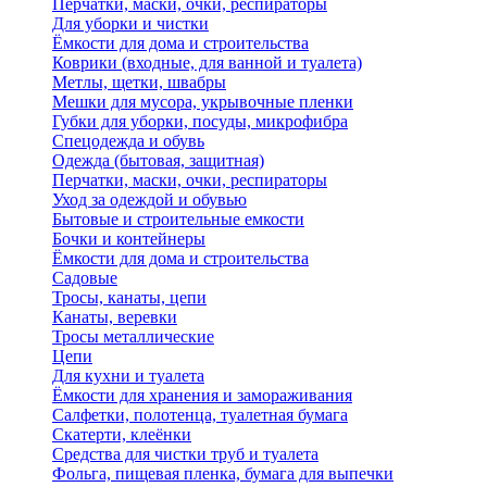
Перчатки, маски, очки, респираторы
Для уборки и чистки
Ёмкости для дома и строительства
Коврики (входные, для ванной и туалета)
Метлы, щетки, швабры
Мешки для мусора, укрывочные пленки
Губки для уборки, посуды, микрофибра
Спецодежда и обувь
Одежда (бытовая, защитная)
Перчатки, маски, очки, респираторы
Уход за одеждой и обувью
Бытовые и строительные емкости
Бочки и контейнеры
Ёмкости для дома и строительства
Садовые
Тросы, канаты, цепи
Канаты, веревки
Тросы металлические
Цепи
Для кухни и туалета
Ёмкости для хранения и замораживания
Салфетки, полотенца, туалетная бумага
Скатерти, клеёнки
Средства для чистки труб и туалета
Фольга, пищевая пленка, бумага для выпечки