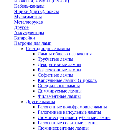
Изолента, хомуты (стяжки)
Кабель-каналы
Ящики (щиты), боксы
Мультиметры
Металлорукав
Другое
Аккумуляторы
Батарейки
Патроны для ламп
Светодиодные лампы
Лампы общего назначения
Трубчатые лампы
Декоративные лампы
Рефлекторные лампы
Софитные лампы
Капсульные лампы G-цоколь
Специальные лампы
Диммируемые лампы
Филаментные лампы
Другие лампы
Галогенные вольфрамовые лампы
Галогенные капсульные лампы
Люминесцентные трубчатые лампы
Галогенные софитные лампы
Люминесцентные лампы