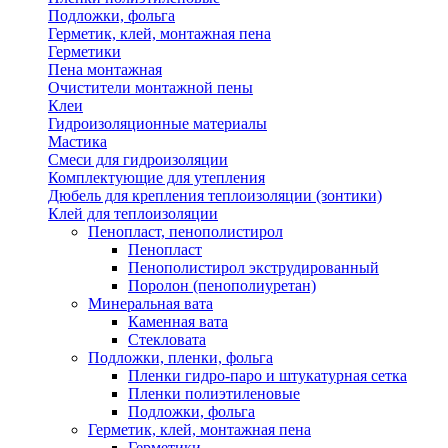
Подложки, фольга
Герметик, клей, монтажная пена
Герметики
Пена монтажная
Очистители монтажной пены
Клеи
Гидроизоляционные материалы
Мастика
Смеси для гидроизоляции
Комплектующие для утепления
Дюбель для крепления теплоизоляции (зонтики)
Клей для теплоизоляции
Пенопласт, пенополистирол
Пенопласт
Пенополистирол экструдированный
Поролон (пенополиуретан)
Минеральная вата
Каменная вата
Стекловата
Подложки, пленки, фольга
Пленки гидро-паро и штукатурная сетка
Пленки полиэтиленовые
Подложки, фольга
Герметик, клей, монтажная пена
Герметики