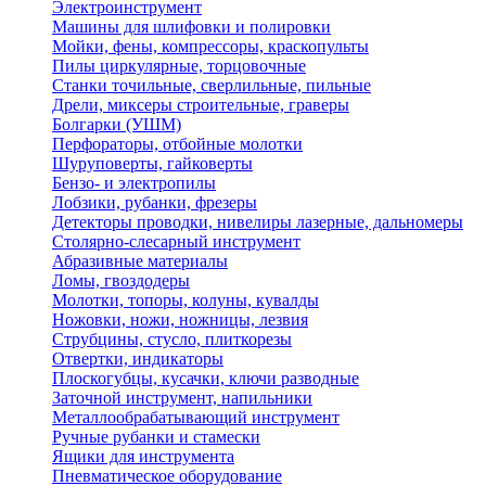
Электроинструмент
Машины для шлифовки и полировки
Мойки, фены, компрессоры, краскопульты
Пилы циркулярные, торцовочные
Станки точильные, сверлильные, пильные
Дрели, миксеры строительные, граверы
Болгарки (УШМ)
Перфораторы, отбойные молотки
Шуруповерты, гайковерты
Бензо- и электропилы
Лобзики, рубанки, фрезеры
Детекторы проводки, нивелиры лазерные, дальномеры
Столярно-слесарный инструмент
Абразивные материалы
Ломы, гвоздодеры
Молотки, топоры, колуны, кувалды
Ножовки, ножи, ножницы, лезвия
Струбцины, стусло, плиткорезы
Отвертки, индикаторы
Плоскогубцы, кусачки, ключи разводные
Заточной инструмент, напильники
Металлообрабатывающий инструмент
Ручные рубанки и стамески
Ящики для инструмента
Пневматическое оборудование