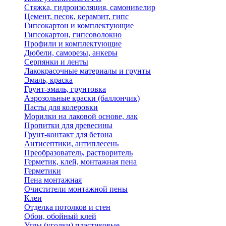
Стяжка, гидроизоляция, самонивелир
Цемент, песок, керамзит, гипс
Гипсокартон и комплектующие
Гипсокартон, гипсоволокно
Профили и комплектующие
Дюбели, саморезы, анкеры
Серпянки и ленты
Лакокрасочные материалы и грунты
Эмаль, краска
Грунт-эмаль, грунтовка
Аэрозольные краски (баллончик)
Пасты для колеровки
Морилки на лаковой основе, лак
Пропитки для древесины
Грунт-контакт для бетона
Антисептики, антиплесень
Преобразователь, растворитель
Герметик, клей, монтажная пена
Герметики
Пена монтажная
Очистители монтажной пены
Клеи
Отделка потолков и стен
Обои, обойный клей
Углы (уголки) пластиковые