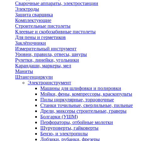
Сварочные аппараты, электростанции
Электроды
Защита сварщика
Комплектующие
Строительные пистолеты
Клеевые и скобозабивные пистолеты
Для пены и герметиков
Заклёпочники
Измерительный инструмент
Уровни, правила, отвесы, шнуры
Рулетки, линейки, угольники
Карандаши, маркеры, мел
Маниты
Штангенциркули
Электроинструмент
Машины для шлифовки и полировки
Мойки, фены, компрессоры, краскопульты
Пилы циркулярные, торцовочные
Станки точильные, сверлильные, пильные
Дрели, миксеры строительные, граверы
Болгарки (УШМ)
Перфораторы, отбойные молотки
Шуруповерты, гайковерты
Бензо- и электропилы
Лобзики, рубанки, фрезеры