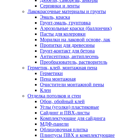
Дюбели, саморезы, анкеры
Серпянки и ленты
Лакокрасочные материалы и грунты
Эмаль, краска
Грунт-эмаль, грунтовка
Аэрозольные краски (баллончик)
Пасты для колеровки
Морилки на лаковой основе, лак
Пропитки для древесины
Грунт-контакт для бетона
Антисептики, антиплесень
Преобразователь, растворитель
Герметик, клей, монтажная пена
Герметики
Пена монтажная
Очистители монтажной пены
Клеи
Отделка потолков и стен
Обои, обойный клей
Углы (уголки) пластиковые
Сайдинг и ПВХ-листы
Комплектующие для сайдинга
МДФ-панели
Облицовочная плитка
Плинтусы ПВХ и комплектующие