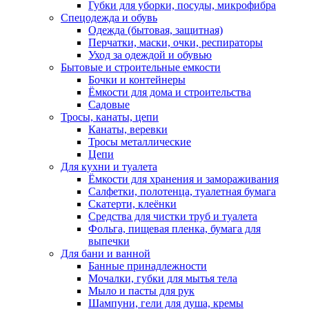
Губки для уборки, посуды, микрофибра
Спецодежда и обувь
Одежда (бытовая, защитная)
Перчатки, маски, очки, респираторы
Уход за одеждой и обувью
Бытовые и строительные емкости
Бочки и контейнеры
Ёмкости для дома и строительства
Садовые
Тросы, канаты, цепи
Канаты, веревки
Тросы металлические
Цепи
Для кухни и туалета
Ёмкости для хранения и замораживания
Салфетки, полотенца, туалетная бумага
Скатерти, клеёнки
Средства для чистки труб и туалета
Фольга, пищевая пленка, бумага для
выпечки
Для бани и ванной
Банные принадлежности
Мочалки, губки для мытья тела
Мыло и пасты для рук
Шампуни, гели для душа, кремы