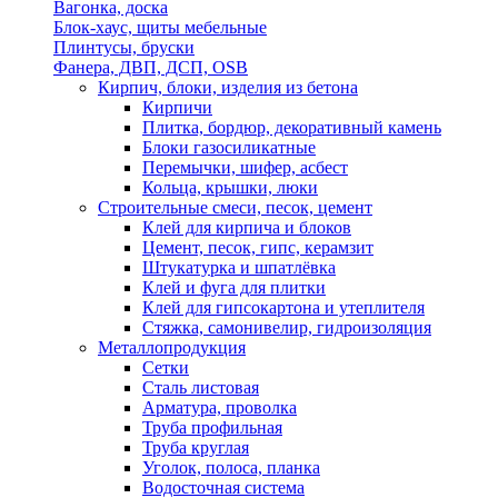
Вагонка, доска
Блок-хаус, щиты мебельные
Плинтусы, бруски
Фанера, ДВП, ДСП, OSB
Кирпич, блоки, изделия из бетона
Кирпичи
Плитка, бордюр, декоративный камень
Блоки газосиликатные
Перемычки, шифер, асбест
Кольца, крышки, люки
Строительные смеси, песок, цемент
Клей для кирпича и блоков
Цемент, песок, гипс, керамзит
Штукатурка и шпатлёвка
Клей и фуга для плитки
Клей для гипсокартона и утеплителя
Стяжка, самонивелир, гидроизоляция
Металлопродукция
Сетки
Сталь листовая
Арматура, проволка
Труба профильная
Труба круглая
Уголок, полоса, планка
Водосточная система