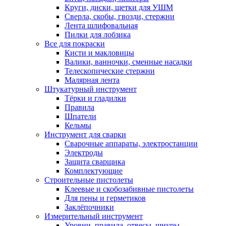
Круги, диски, щетки для УШМ
Сверла, скобы, гвозди, стержни
Лента шлифовальная
Пилки для лобзика
Все для покраски
Кисти и макловицы
Валики, ванночки, сменные насадки
Телескопические стержни
Малярная лента
Штукатурный инструмент
Тёрки и гладилки
Правила
Шпатели
Кельмы
Инструмент для сварки
Сварочные аппараты, электростанции
Электроды
Защита сварщика
Комплектующие
Строительные пистолеты
Клеевые и скобозабивные пистолеты
Для пены и герметиков
Заклёпочники
Измерительный инструмент
Уровни, правила, отвесы, шнуры