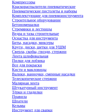
Компрессоры
Краскораспылители пневматические
Пневматические пистолеты и наборы
Комплектующие для пневмоинструмента
Строительное оборудование
Бетономешалки
Стремянки и лестницы
Ведра и тазы строительные
Оснастка для инструмента
Биты, насадки, миксеры
Круги, диски, щетки для УШМ
Сверла, скобы, гвозди, стержни
Лента шлифовальная
Пилки для лобзика
Все для покраски
Кисти и макловицы
Валики, ванночки, сменные насадки
Телескопические стержни
Малярная лента
Штукатурный инструмент
Тёрки и гладилки
Правила
Шпатели
Кельмы
Инструмент для сварки