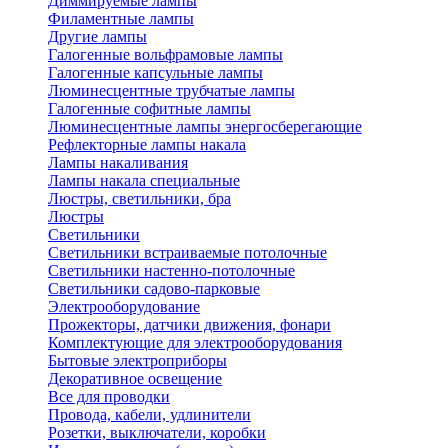
Диммируемые лампы
Филаментные лампы
Другие лампы
Галогенные вольфрамовые лампы
Галогенные капсульные лампы
Люминесцентные трубчатые лампы
Галогенные софитные лампы
Люминесцентные лампы энергосберегающие
Рефлекторные лампы накала
Лампы накаливания
Лампы накала специальные
Люстры, светильники, бра
Люстры
Светильники
Светильники встраиваемые потолочные
Светильники настенно-потолочные
Светильники садово-парковые
Электрооборудование
Прожекторы, датчики движения, фонари
Комплектующие для электрооборудования
Бытовые электроприборы
Декоративное освещение
Все для проводки
Провода, кабели, удлинители
Розетки, выключатели, коробки