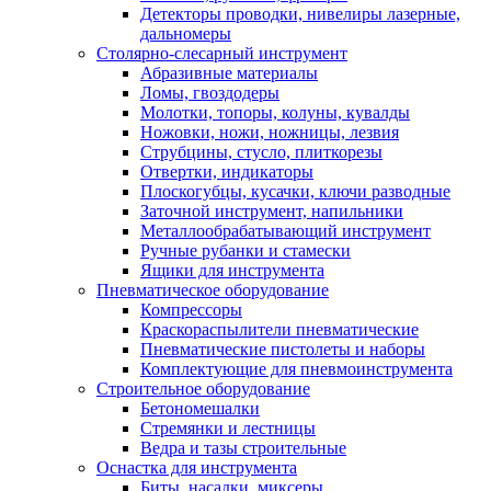
Детекторы проводки, нивелиры лазерные,
дальномеры
Столярно-слесарный инструмент
Абразивные материалы
Ломы, гвоздодеры
Молотки, топоры, колуны, кувалды
Ножовки, ножи, ножницы, лезвия
Струбцины, стусло, плиткорезы
Отвертки, индикаторы
Плоскогубцы, кусачки, ключи разводные
Заточной инструмент, напильники
Металлообрабатывающий инструмент
Ручные рубанки и стамески
Ящики для инструмента
Пневматическое оборудование
Компрессоры
Краскораспылители пневматические
Пневматические пистолеты и наборы
Комплектующие для пневмоинструмента
Строительное оборудование
Бетономешалки
Стремянки и лестницы
Ведра и тазы строительные
Оснастка для инструмента
Биты, насадки, миксеры