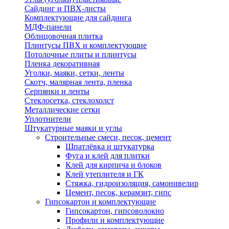
Сайдинг и ПВХ-листы
Комплектующие для сайдинга
МДФ-панели
Облицовочная плитка
Плинтусы ПВХ и комплектующие
Потолочные плиты и плинтусы
Пленка декоративная
Уголки, маяки, сетки, ленты
Скотч, малярная лента, пленка
Серпянки и ленты
Стеклосетка, стеклохолст
Металлические сетки
Уплотнители
Штукатурные маяки и углы
Строительные смеси, песок, цемент
Шпатлёвка и штукатурка
Фуга и клей для плитки
Клей для кирпича и блоков
Клей утеплителя и ГК
Стяжка, гидроизоляция, самонивелир
Цемент, песок, керамзит, гипс
Гипсокартон и комплектующие
Гипсокартон, гипсоволокно
Профили и комплектующие