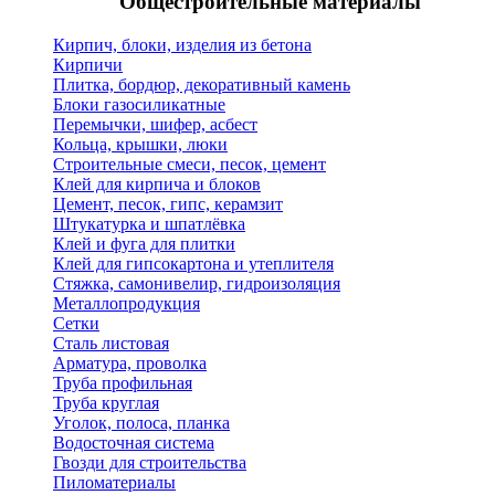
Общестроительные материалы
Кирпич, блоки, изделия из бетона
Кирпичи
Плитка, бордюр, декоративный камень
Блоки газосиликатные
Перемычки, шифер, асбест
Кольца, крышки, люки
Строительные смеси, песок, цемент
Клей для кирпича и блоков
Цемент, песок, гипс, керамзит
Штукатурка и шпатлёвка
Клей и фуга для плитки
Клей для гипсокартона и утеплителя
Стяжка, самонивелир, гидроизоляция
Металлопродукция
Сетки
Сталь листовая
Арматура, проволка
Труба профильная
Труба круглая
Уголок, полоса, планка
Водосточная система
Гвозди для строительства
Пиломатериалы