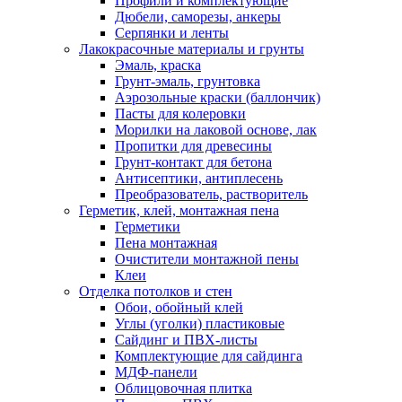
Профили и комплектующие
Дюбели, саморезы, анкеры
Серпянки и ленты
Лакокрасочные материалы и грунты
Эмаль, краска
Грунт-эмаль, грунтовка
Аэрозольные краски (баллончик)
Пасты для колеровки
Морилки на лаковой основе, лак
Пропитки для древесины
Грунт-контакт для бетона
Антисептики, антиплесень
Преобразователь, растворитель
Герметик, клей, монтажная пена
Герметики
Пена монтажная
Очистители монтажной пены
Клеи
Отделка потолков и стен
Обои, обойный клей
Углы (уголки) пластиковые
Сайдинг и ПВХ-листы
Комплектующие для сайдинга
МДФ-панели
Облицовочная плитка