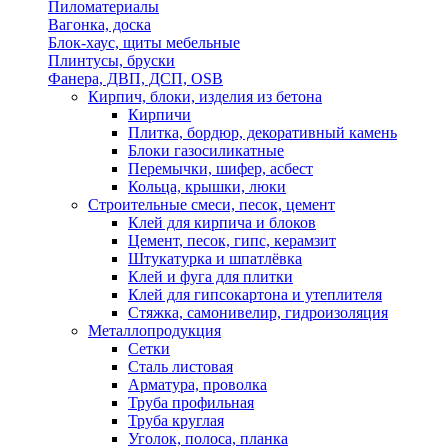
Пиломатериалы
Вагонка, доска
Блок-хаус, щиты мебельные
Плинтусы, бруски
Фанера, ДВП, ДСП, OSB
Кирпич, блоки, изделия из бетона
Кирпичи
Плитка, бордюр, декоративный камень
Блоки газосиликатные
Перемычки, шифер, асбест
Кольца, крышки, люки
Строительные смеси, песок, цемент
Клей для кирпича и блоков
Цемент, песок, гипс, керамзит
Штукатурка и шпатлёвка
Клей и фуга для плитки
Клей для гипсокартона и утеплителя
Стяжка, самонивелир, гидроизоляция
Металлопродукция
Сетки
Сталь листовая
Арматура, проволка
Труба профильная
Труба круглая
Уголок, полоса, планка