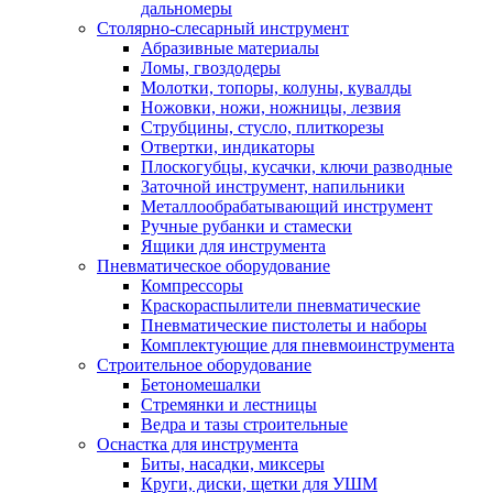
дальномеры
Столярно-слесарный инструмент
Абразивные материалы
Ломы, гвоздодеры
Молотки, топоры, колуны, кувалды
Ножовки, ножи, ножницы, лезвия
Струбцины, стусло, плиткорезы
Отвертки, индикаторы
Плоскогубцы, кусачки, ключи разводные
Заточной инструмент, напильники
Металлообрабатывающий инструмент
Ручные рубанки и стамески
Ящики для инструмента
Пневматическое оборудование
Компрессоры
Краскораспылители пневматические
Пневматические пистолеты и наборы
Комплектующие для пневмоинструмента
Строительное оборудование
Бетономешалки
Стремянки и лестницы
Ведра и тазы строительные
Оснастка для инструмента
Биты, насадки, миксеры
Круги, диски, щетки для УШМ