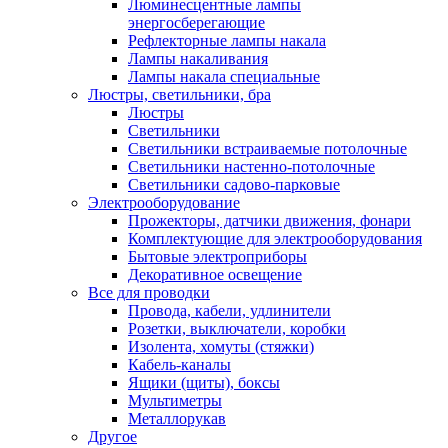
Люминесцентные лампы
энергосберегающие
Рефлекторные лампы накала
Лампы накаливания
Лампы накала специальные
Люстры, светильники, бра
Люстры
Светильники
Светильники встраиваемые потолочные
Светильники настенно-потолочные
Светильники садово-парковые
Электрооборудование
Прожекторы, датчики движения, фонари
Комплектующие для электрооборудования
Бытовые электроприборы
Декоративное освещение
Все для проводки
Провода, кабели, удлинители
Розетки, выключатели, коробки
Изолента, хомуты (стяжки)
Кабель-каналы
Ящики (щиты), боксы
Мультиметры
Металлорукав
Другое