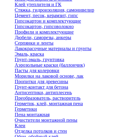
Клей утеплителя и ГК
Стяжка, гидроизоляция, самонивелир
Цемент, песок, керамзит, гипс
Гипсокартон и комплектующие
Гипсокартон, гипсоволокно
Профили и комплектующие
Дюбели, саморезы, анкеры
Серпянки и ленты
Лакокрасочные материалы и грунты
Эмаль, краска
Грунт-эмаль, грунтовка
Аэрозольные краски (баллончик)
Пасты для колеровки
Морилки на лаковой основе, лак
Пропитки для древесины
Грунт-контакт для бетона
Антисептики, антиплесень
Преобразователь, растворитель
Герметик, клей, монтажная пена
Герметики
Пена монтажная
Очистители монтажной пены
Клеи
Отделка потолков и стен
Обои, обойный клей