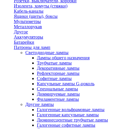
Розетки, выключатели, коробки
Изолента, хомуты (стяжки)
Кабель-каналы
Ящики (щиты), боксы
Мультиметры
Металлорукав
Другое
Аккумуляторы
Батарейки
Патроны для ламп
Светодиодные лампы
Лампы общего назначения
Трубчатые лампы
Декоративные лампы
Рефлекторные лампы
Софитные лампы
Капсульные лампы G-цоколь
Специальные лампы
Диммируемые лампы
Филаментные лампы
Другие лампы
Галогенные вольфрамовые лампы
Галогенные капсульные лампы
Люминесцентные трубчатые лампы
Галогенные софитные лампы