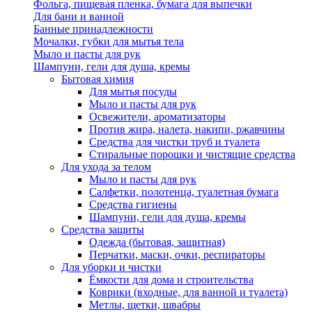
Фольга, пищевая пленка, бумага для выпечки
Для бани и ванной
Банные принадлежности
Мочалки, губки для мытья тела
Мыло и пасты для рук
Шампуни, гели для душа, кремы
Бытовая химия
Для мытья посуды
Мыло и пасты для рук
Освежители, ароматизаторы
Против жира, налета, накипи, ржавчины
Средства для чистки труб и туалета
Стиральные порошки и чистящие средства
Для ухода за телом
Мыло и пасты для рук
Салфетки, полотенца, туалетная бумага
Средства гигиены
Шампуни, гели для душа, кремы
Средства защиты
Одежда (бытовая, защитная)
Перчатки, маски, очки, респираторы
Для уборки и чистки
Ёмкости для дома и строительства
Коврики (входные, для ванной и туалета)
Метлы, щетки, швабры