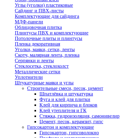
Углы (уголки) пластиковые
Сайдинг и ПВХ-листы
Комплектующие для сайдинга
МДФ-панели
Облицовочная плитка
Плинтусы ПВХ и комплектующие
Потолочные плиты и плинтусы
Пленка декоративная
Уголки, маяки, сетки, ленты
Скотч, малярная лента, пленка
Серпянки и ленты
Стеклосетка, стеклохолст
Металлические сетки
Уплотнители
Штукатурные маяки и углы
Строительные смеси, песок, цемент
Шпатлёвка и штукатурка
Фуга и клей для плитки
Клей для кирпича и блоков
Клей утеплителя и ГК
Стяжка, гидроизоляция, самонивелир
Цемент, песок, керамзит, гипс
Гипсокартон и комплектующие
Гипсокартон, гипсоволокно