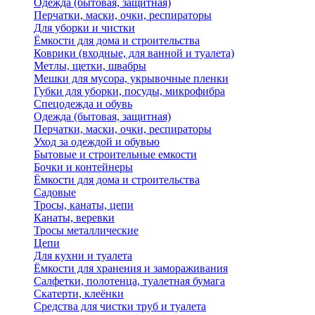
Одежда (бытовая, защитная)
Перчатки, маски, очки, респираторы
Для уборки и чистки
Ёмкости для дома и строительства
Коврики (входные, для ванной и туалета)
Метлы, щетки, швабры
Мешки для мусора, укрывочные пленки
Губки для уборки, посуды, микрофибра
Спецодежда и обувь
Одежда (бытовая, защитная)
Перчатки, маски, очки, респираторы
Уход за одеждой и обувью
Бытовые и строительные емкости
Бочки и контейнеры
Ёмкости для дома и строительства
Садовые
Тросы, канаты, цепи
Канаты, веревки
Тросы металлические
Цепи
Для кухни и туалета
Ёмкости для хранения и замораживания
Салфетки, полотенца, туалетная бумага
Скатерти, клеёнки
Средства для чистки труб и туалета