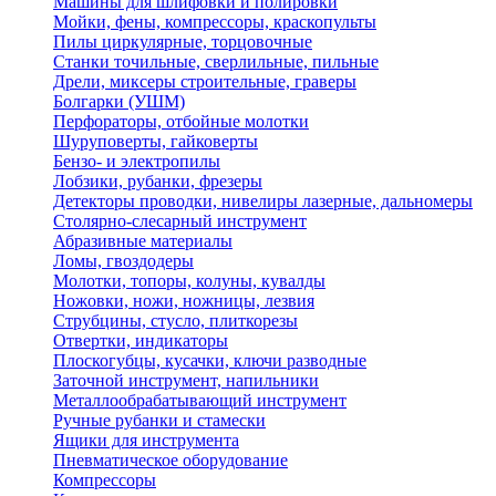
Машины для шлифовки и полировки
Мойки, фены, компрессоры, краскопульты
Пилы циркулярные, торцовочные
Станки точильные, сверлильные, пильные
Дрели, миксеры строительные, граверы
Болгарки (УШМ)
Перфораторы, отбойные молотки
Шуруповерты, гайковерты
Бензо- и электропилы
Лобзики, рубанки, фрезеры
Детекторы проводки, нивелиры лазерные, дальномеры
Столярно-слесарный инструмент
Абразивные материалы
Ломы, гвоздодеры
Молотки, топоры, колуны, кувалды
Ножовки, ножи, ножницы, лезвия
Струбцины, стусло, плиткорезы
Отвертки, индикаторы
Плоскогубцы, кусачки, ключи разводные
Заточной инструмент, напильники
Металлообрабатывающий инструмент
Ручные рубанки и стамески
Ящики для инструмента
Пневматическое оборудование
Компрессоры