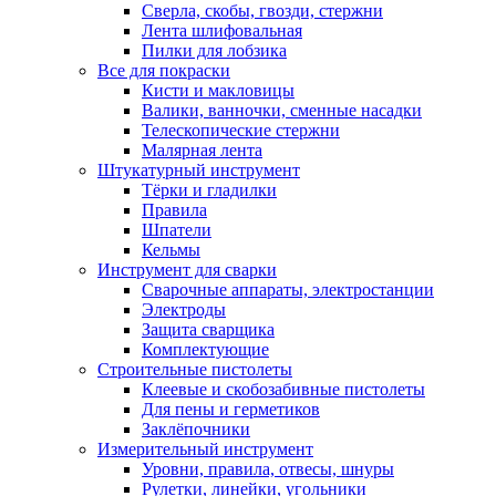
Сверла, скобы, гвозди, стержни
Лента шлифовальная
Пилки для лобзика
Все для покраски
Кисти и макловицы
Валики, ванночки, сменные насадки
Телескопические стержни
Малярная лента
Штукатурный инструмент
Тёрки и гладилки
Правила
Шпатели
Кельмы
Инструмент для сварки
Сварочные аппараты, электростанции
Электроды
Защита сварщика
Комплектующие
Строительные пистолеты
Клеевые и скобозабивные пистолеты
Для пены и герметиков
Заклёпочники
Измерительный инструмент
Уровни, правила, отвесы, шнуры
Рулетки, линейки, угольники