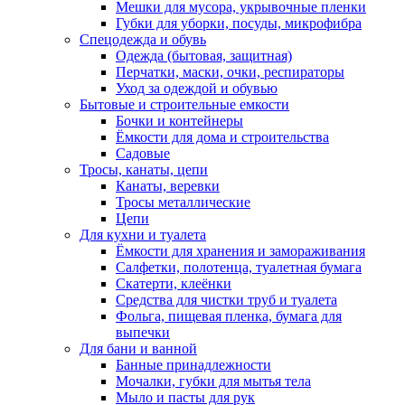
Мешки для мусора, укрывочные пленки
Губки для уборки, посуды, микрофибра
Спецодежда и обувь
Одежда (бытовая, защитная)
Перчатки, маски, очки, респираторы
Уход за одеждой и обувью
Бытовые и строительные емкости
Бочки и контейнеры
Ёмкости для дома и строительства
Садовые
Тросы, канаты, цепи
Канаты, веревки
Тросы металлические
Цепи
Для кухни и туалета
Ёмкости для хранения и замораживания
Салфетки, полотенца, туалетная бумага
Скатерти, клеёнки
Средства для чистки труб и туалета
Фольга, пищевая пленка, бумага для
выпечки
Для бани и ванной
Банные принадлежности
Мочалки, губки для мытья тела
Мыло и пасты для рук