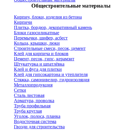
Общестроительные материалы
Кирпич, блоки, изделия из бетона
Кирпичи
Плитка, бордюр, декоративный камень
Блоки газосиликатные
Перемычки, шифер, асбест
Кольца, крышки, люки
Строительные смеси, песок, цемент
Клей для кирпича и блоков
Цемент, песок, гипс, керамзит
Штукатурка и шпатлёвка
Клей и фуга для плитки
Клей для гипсокартона и утеплителя
Стяжка, самонивелир, гидроизоляция
Металлопродукция
Сетки
Сталь листовая
Арматура, проволка
Труба профильная
Труба круглая
Уголок, полоса, планка
Водосточная система
Гвозди для строительства