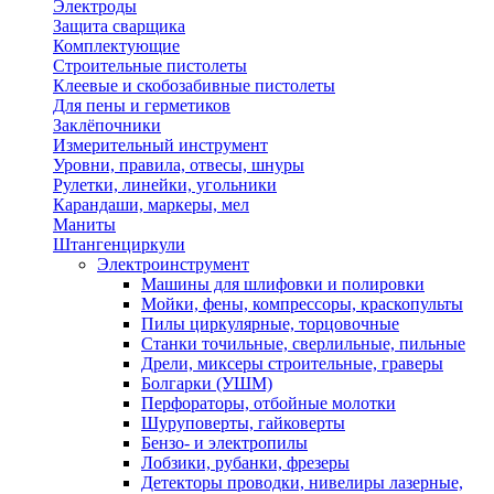
Электроды
Защита сварщика
Комплектующие
Строительные пистолеты
Клеевые и скобозабивные пистолеты
Для пены и герметиков
Заклёпочники
Измерительный инструмент
Уровни, правила, отвесы, шнуры
Рулетки, линейки, угольники
Карандаши, маркеры, мел
Маниты
Штангенциркули
Электроинструмент
Машины для шлифовки и полировки
Мойки, фены, компрессоры, краскопульты
Пилы циркулярные, торцовочные
Станки точильные, сверлильные, пильные
Дрели, миксеры строительные, граверы
Болгарки (УШМ)
Перфораторы, отбойные молотки
Шуруповерты, гайковерты
Бензо- и электропилы
Лобзики, рубанки, фрезеры
Детекторы проводки, нивелиры лазерные,