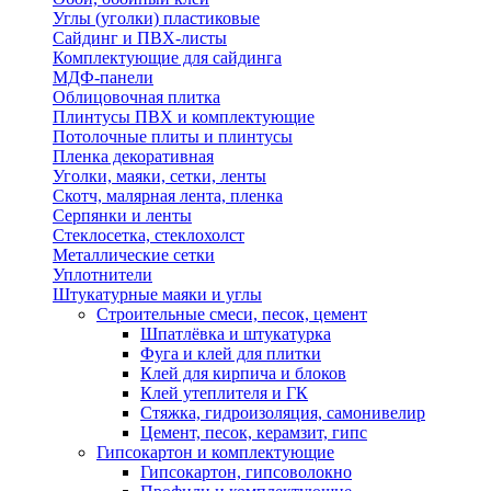
Углы (уголки) пластиковые
Сайдинг и ПВХ-листы
Комплектующие для сайдинга
МДФ-панели
Облицовочная плитка
Плинтусы ПВХ и комплектующие
Потолочные плиты и плинтусы
Пленка декоративная
Уголки, маяки, сетки, ленты
Скотч, малярная лента, пленка
Серпянки и ленты
Стеклосетка, стеклохолст
Металлические сетки
Уплотнители
Штукатурные маяки и углы
Строительные смеси, песок, цемент
Шпатлёвка и штукатурка
Фуга и клей для плитки
Клей для кирпича и блоков
Клей утеплителя и ГК
Стяжка, гидроизоляция, самонивелир
Цемент, песок, керамзит, гипс
Гипсокартон и комплектующие
Гипсокартон, гипсоволокно