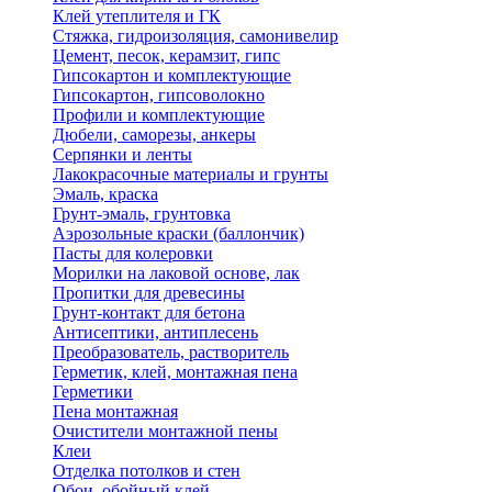
Клей утеплителя и ГК
Стяжка, гидроизоляция, самонивелир
Цемент, песок, керамзит, гипс
Гипсокартон и комплектующие
Гипсокартон, гипсоволокно
Профили и комплектующие
Дюбели, саморезы, анкеры
Серпянки и ленты
Лакокрасочные материалы и грунты
Эмаль, краска
Грунт-эмаль, грунтовка
Аэрозольные краски (баллончик)
Пасты для колеровки
Морилки на лаковой основе, лак
Пропитки для древесины
Грунт-контакт для бетона
Антисептики, антиплесень
Преобразователь, растворитель
Герметик, клей, монтажная пена
Герметики
Пена монтажная
Очистители монтажной пены
Клеи
Отделка потолков и стен
Обои, обойный клей