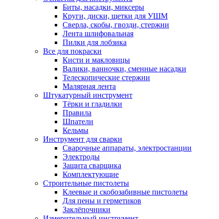
Биты, насадки, миксеры
Круги, диски, щетки для УШМ
Сверла, скобы, гвозди, стержни
Лента шлифовальная
Пилки для лобзика
Все для покраски
Кисти и макловицы
Валики, ванночки, сменные насадки
Телескопические стержни
Малярная лента
Штукатурный инструмент
Тёрки и гладилки
Правила
Шпатели
Кельмы
Инструмент для сварки
Сварочные аппараты, электростанции
Электроды
Защита сварщика
Комплектующие
Строительные пистолеты
Клеевые и скобозабивные пистолеты
Для пены и герметиков
Заклёпочники
Измерительный инструмент