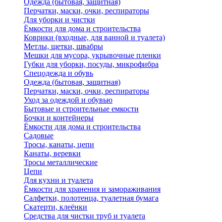
Одежда (бытовая, защитная)
Перчатки, маски, очки, респираторы
Для уборки и чистки
Ёмкости для дома и строительства
Коврики (входные, для ванной и туалета)
Метлы, щетки, швабры
Мешки для мусора, укрывочные пленки
Губки для уборки, посуды, микрофибра
Спецодежда и обувь
Одежда (бытовая, защитная)
Перчатки, маски, очки, респираторы
Уход за одеждой и обувью
Бытовые и строительные емкости
Бочки и контейнеры
Ёмкости для дома и строительства
Садовые
Тросы, канаты, цепи
Канаты, веревки
Тросы металлические
Цепи
Для кухни и туалета
Ёмкости для хранения и замораживания
Салфетки, полотенца, туалетная бумага
Скатерти, клеёнки
Средства для чистки труб и туалета