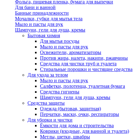
Фольга, пищевая пленка, бумага для выпечки
Для бани и ванной
Банные принадлежности
Мочалки, губки для мытья тела
Мыло и пасты для рук
Шампуни, гели для душа, кремы
Бытовая химия
Для мытья посуды
Мыло и пасты для рук
Освежители, ароматизаторы
Против жира, налета, накипи, ржавчины
Средства для чистки труб и туалета
Стиральные порошки и чистящие средства
Для ухода за телом
Мыло и пасты для рук
Салфетки, полотенца, туалетная бумага
Средства гигиены
Шампуни, гели для душа, кремы
Средства защиты
Одежда (бытовая, защитная)
Перчатки, маски, очки, респираторы
Для уборки и чистки
Ёмкости для дома и строительства
Коврики (входные, для ванной и туалета)
Метлы, щетки, швабры