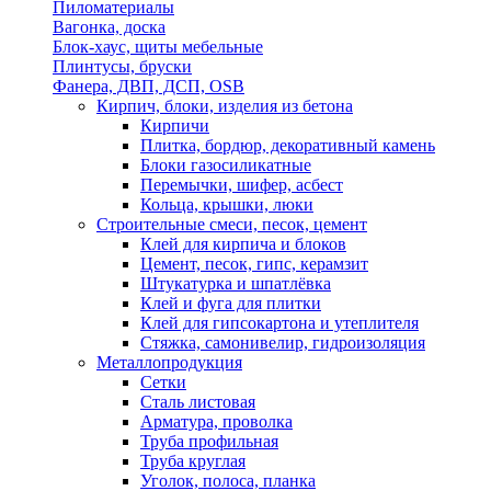
Пиломатериалы
Вагонка, доска
Блок-хаус, щиты мебельные
Плинтусы, бруски
Фанера, ДВП, ДСП, OSB
Кирпич, блоки, изделия из бетона
Кирпичи
Плитка, бордюр, декоративный камень
Блоки газосиликатные
Перемычки, шифер, асбест
Кольца, крышки, люки
Строительные смеси, песок, цемент
Клей для кирпича и блоков
Цемент, песок, гипс, керамзит
Штукатурка и шпатлёвка
Клей и фуга для плитки
Клей для гипсокартона и утеплителя
Стяжка, самонивелир, гидроизоляция
Металлопродукция
Сетки
Сталь листовая
Арматура, проволка
Труба профильная
Труба круглая
Уголок, полоса, планка