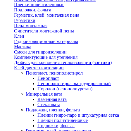
Пленки полиэтиленовые
Подложки, фольга
Герметик, клей, монтажная пена
Герметики
Пена монтажная
Очистители монтажной пены
Клеи
Гидроизоляционные материалы
Мастика
Смеси для гидроизоляции
Комплектующие для утепления
Дюбель для крепления теплоизоляции (зонтики)
Клей для теплоизоляции
Пенопласт, пенополистирол
Пенопласт
Пенополистирол экструдированный
Поролон (пенополиуретан)
Минеральная вата
Каменная вата
Стекловата
Подложки, пленки, фольга
Пленки гидро-паро и штукатурная сетка
Пленки полиэтиленовые
Подложки, фольга
Герметик, клей, монтажная пена