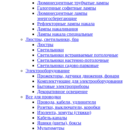
Люминесцентные трубчатые лампы
Галогенные софитные лампы
Люминесцентные лампы
энергосберегающие
Рефлекторные лампы накала
Лампы накаливания
Лампы накала специальные
Люстры, светильники, бра
Люстры
Светильники
Светильники встраиваемые потолочные
Светильники настенно-потолочные
Светильники садово-парковые
Электрооборудование
Прожекторы, датчики движения, фонари
Комплектующие для электрооборудования
Бытовые электроприборы
Декоративное освещение
Все для проводки
Провода, кабели, удлинители
Розетки, выключатели, коробки
Изолента, хомуты (стяжки)
Кабель-каналы
Ящики (щиты), боксы
Мультиметры