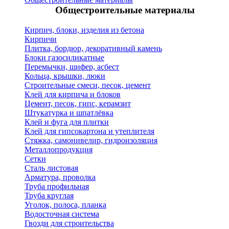
Общестроительные материалы
Кирпич, блоки, изделия из бетона
Кирпичи
Плитка, бордюр, декоративный камень
Блоки газосиликатные
Перемычки, шифер, асбест
Кольца, крышки, люки
Строительные смеси, песок, цемент
Клей для кирпича и блоков
Цемент, песок, гипс, керамзит
Штукатурка и шпатлёвка
Клей и фуга для плитки
Клей для гипсокартона и утеплителя
Стяжка, самонивелир, гидроизоляция
Металлопродукция
Сетки
Сталь листовая
Арматура, проволка
Труба профильная
Труба круглая
Уголок, полоса, планка
Водосточная система
Гвозди для строительства