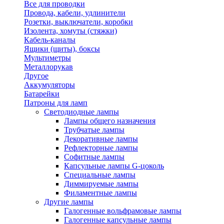
Все для проводки
Провода, кабели, удлинители
Розетки, выключатели, коробки
Изолента, хомуты (стяжки)
Кабель-каналы
Ящики (щиты), боксы
Мультиметры
Металлорукав
Другое
Аккумуляторы
Батарейки
Патроны для ламп
Светодиодные лампы
Лампы общего назначения
Трубчатые лампы
Декоративные лампы
Рефлекторные лампы
Софитные лампы
Капсульные лампы G-цоколь
Специальные лампы
Диммируемые лампы
Филаментные лампы
Другие лампы
Галогенные вольфрамовые лампы
Галогенные капсульные лампы