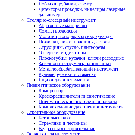
Лобзики, рубанки, фрезеры
Детекторы проводки, нивелиры лазерные,
дальномеры
Столярно-слесарный инструмент
Абразивные материалы
Ломы, гвоздодеры
Молотки, топоры, колуны, кувалды
Ножовки, ножи, ножницы, лезвия
Струбцины, стусло, плиткорезы
Отвертки, индикаторы
Плоскогубцы, кусачки, ключи разводные
Заточной инструмент, напильники
Металлообрабатывающий инструмент
Ручные рубанки и стамески
Ящики для инструмента
Пневматическое оборудование
Компрессоры
Краскораспылители пневматические
Пневматические пистолеты и наборы
Комплектующие для пневмоинструмента
Строительное оборудование
Бетономешалки
Стремянки и лестницы
Ведра и тазы строительные
Оснастка для инструмента