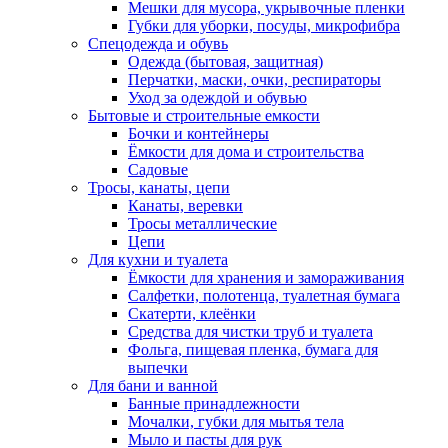
Мешки для мусора, укрывочные пленки
Губки для уборки, посуды, микрофибра
Спецодежда и обувь
Одежда (бытовая, защитная)
Перчатки, маски, очки, респираторы
Уход за одеждой и обувью
Бытовые и строительные емкости
Бочки и контейнеры
Ёмкости для дома и строительства
Садовые
Тросы, канаты, цепи
Канаты, веревки
Тросы металлические
Цепи
Для кухни и туалета
Ёмкости для хранения и замораживания
Салфетки, полотенца, туалетная бумага
Скатерти, клеёнки
Средства для чистки труб и туалета
Фольга, пищевая пленка, бумага для
выпечки
Для бани и ванной
Банные принадлежности
Мочалки, губки для мытья тела
Мыло и пасты для рук