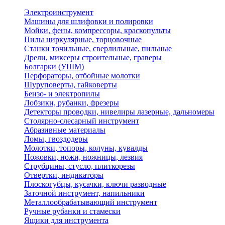
Электроинструмент
Машины для шлифовки и полировки
Мойки, фены, компрессоры, краскопульты
Пилы циркулярные, торцовочные
Станки точильные, сверлильные, пильные
Дрели, миксеры строительные, граверы
Болгарки (УШМ)
Перфораторы, отбойные молотки
Шуруповерты, гайковерты
Бензо- и электропилы
Лобзики, рубанки, фрезеры
Детекторы проводки, нивелиры лазерные, дальномеры
Столярно-слесарный инструмент
Абразивные материалы
Ломы, гвоздодеры
Молотки, топоры, колуны, кувалды
Ножовки, ножи, ножницы, лезвия
Струбцины, стусло, плиткорезы
Отвертки, индикаторы
Плоскогубцы, кусачки, ключи разводные
Заточной инструмент, напильники
Металлообрабатывающий инструмент
Ручные рубанки и стамески
Ящики для инструмента