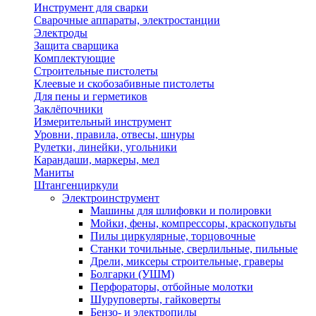
Инструмент для сварки
Сварочные аппараты, электростанции
Электроды
Защита сварщика
Комплектующие
Строительные пистолеты
Клеевые и скобозабивные пистолеты
Для пены и герметиков
Заклёпочники
Измерительный инструмент
Уровни, правила, отвесы, шнуры
Рулетки, линейки, угольники
Карандаши, маркеры, мел
Маниты
Штангенциркули
Электроинструмент
Машины для шлифовки и полировки
Мойки, фены, компрессоры, краскопульты
Пилы циркулярные, торцовочные
Станки точильные, сверлильные, пильные
Дрели, миксеры строительные, граверы
Болгарки (УШМ)
Перфораторы, отбойные молотки
Шуруповерты, гайковерты
Бензо- и электропилы