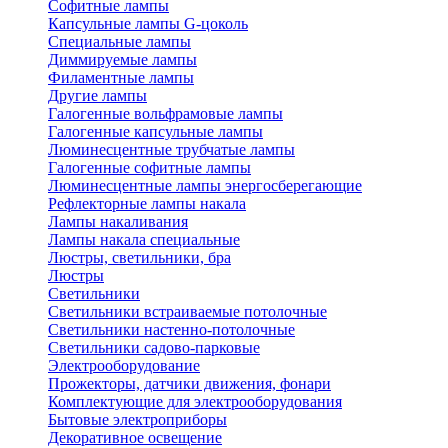
Софитные лампы
Капсульные лампы G-цоколь
Специальные лампы
Диммируемые лампы
Филаментные лампы
Другие лампы
Галогенные вольфрамовые лампы
Галогенные капсульные лампы
Люминесцентные трубчатые лампы
Галогенные софитные лампы
Люминесцентные лампы энергосберегающие
Рефлекторные лампы накала
Лампы накаливания
Лампы накала специальные
Люстры, светильники, бра
Люстры
Светильники
Светильники встраиваемые потолочные
Светильники настенно-потолочные
Светильники садово-парковые
Электрооборудование
Прожекторы, датчики движения, фонари
Комплектующие для электрооборудования
Бытовые электроприборы
Декоративное освещение