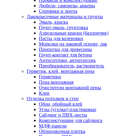
Профили и комплектующие
Дюбели, саморезы, анкеры
Серпянки и ленты
Лакокрасочные материалы и грунты
Эмаль, краска
Грунт-эмаль, грунтовка
Аэрозольные краски (баллончик)
Пасты для колеровки
Морилки на лаковой основе, лак
Пропитки для древесины
Грунт-контакт для бетона
Антисептики, антиплесень
Преобразователь, растворитель
Герметик, клей, монтажная пена
Герметики
Пена монтажная
Очистители монтажной пены
Клеи
Отделка потолков и стен
Обои, обойный клей
Углы (уголки) пластиковые
Сайдинг и ПВХ-листы
Комплектующие для сайдинга
МДФ-панели
Облицовочная плитка