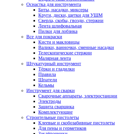
Оснастка для инструмента
Биты, насадки, миксеры
Круги, диски, щетки для УШМ
Сверла, скобы, гвозди, стержни
Лента шлифовальная
Пилки для лобзика
Все для покраски
Кисти и макловицы
Валики, ванночки, сменные насадки
Телескопические стержни
Малярная лента
Штукатурный инструмент
Тёрки и гладилки
Правила
Шпатели
Кельмы
Инструмент для сварки
Сварочные аппараты, электростанции
Электроды
Защита сварщика
Комплектующие
Строительные пистолеты
Клеевые и скобозабивные пистолеты
Для пены и герметиков
Заклёпочники