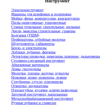
Инструмент
Электроинструмент
Машины для шлифовки и полировки
Мойки, фены, компрессоры, краскопульты
Пилы циркулярные, торцовочные
Станки точильные, сверлильные, пильные
Дрели, миксеры строительные, граверы
Болгарки (УШМ)
Перфораторы, отбойные молотки
Шуруповерты, гайковерты
Бензо- и электропилы
Лобзики, рубанки, фрезеры
Детекторы проводки, нивелиры лазерные, дальномеры
Столярно-слесарный инструмент
Абразивные материалы
Ломы, гвоздодеры
Молотки, топоры, колуны, кувалды
Ножовки, ножи, ножницы, лезвия
Струбцины, стусло, плиткорезы
Отвертки, индикаторы
Плоскогубцы, кусачки, ключи разводные
Заточной инструмент, напильники
Металлообрабатывающий инструмент
Ручные рубанки и стамески