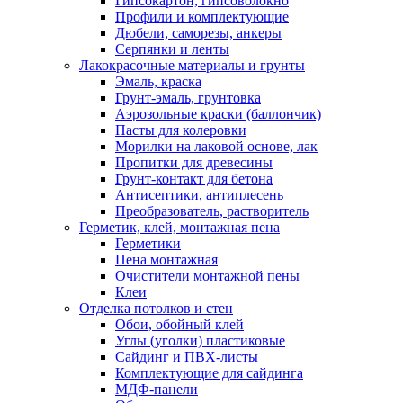
Гипсокартон, гипсоволокно
Профили и комплектующие
Дюбели, саморезы, анкеры
Серпянки и ленты
Лакокрасочные материалы и грунты
Эмаль, краска
Грунт-эмаль, грунтовка
Аэрозольные краски (баллончик)
Пасты для колеровки
Морилки на лаковой основе, лак
Пропитки для древесины
Грунт-контакт для бетона
Антисептики, антиплесень
Преобразователь, растворитель
Герметик, клей, монтажная пена
Герметики
Пена монтажная
Очистители монтажной пены
Клеи
Отделка потолков и стен
Обои, обойный клей
Углы (уголки) пластиковые
Сайдинг и ПВХ-листы
Комплектующие для сайдинга
МДФ-панели