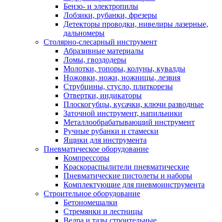
Бензо- и электропилы
Лобзики, рубанки, фрезеры
Детекторы проводки, нивелиры лазерные,
дальномеры
Столярно-слесарный инструмент
Абразивные материалы
Ломы, гвоздодеры
Молотки, топоры, колуны, кувалды
Ножовки, ножи, ножницы, лезвия
Струбцины, стусло, плиткорезы
Отвертки, индикаторы
Плоскогубцы, кусачки, ключи разводные
Заточной инструмент, напильники
Металлообрабатывающий инструмент
Ручные рубанки и стамески
Ящики для инструмента
Пневматическое оборудование
Компрессоры
Краскораспылители пневматические
Пневматические пистолеты и наборы
Комплектующие для пневмоинструмента
Строительное оборудование
Бетономешалки
Стремянки и лестницы
Ведра и тазы строительные