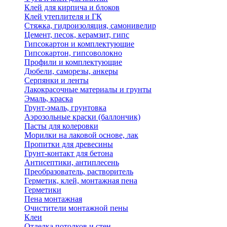
Клей для кирпича и блоков
Клей утеплителя и ГК
Стяжка, гидроизоляция, самонивелир
Цемент, песок, керамзит, гипс
Гипсокартон и комплектующие
Гипсокартон, гипсоволокно
Профили и комплектующие
Дюбели, саморезы, анкеры
Серпянки и ленты
Лакокрасочные материалы и грунты
Эмаль, краска
Грунт-эмаль, грунтовка
Аэрозольные краски (баллончик)
Пасты для колеровки
Морилки на лаковой основе, лак
Пропитки для древесины
Грунт-контакт для бетона
Антисептики, антиплесень
Преобразователь, растворитель
Герметик, клей, монтажная пена
Герметики
Пена монтажная
Очистители монтажной пены
Клеи
Отделка потолков и стен