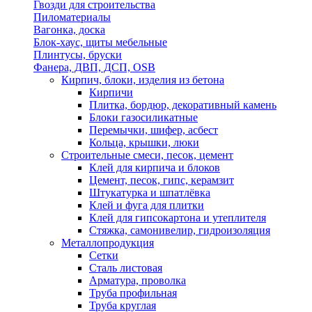
Гвозди для строительства
Пиломатериалы
Вагонка, доска
Блок-хаус, щиты мебельные
Плинтусы, бруски
Фанера, ДВП, ДСП, OSB
Кирпич, блоки, изделия из бетона
Кирпичи
Плитка, бордюр, декоративный камень
Блоки газосиликатные
Перемычки, шифер, асбест
Кольца, крышки, люки
Строительные смеси, песок, цемент
Клей для кирпича и блоков
Цемент, песок, гипс, керамзит
Штукатурка и шпатлёвка
Клей и фуга для плитки
Клей для гипсокартона и утеплителя
Стяжка, самонивелир, гидроизоляция
Металлопродукция
Сетки
Сталь листовая
Арматура, проволка
Труба профильная
Труба круглая