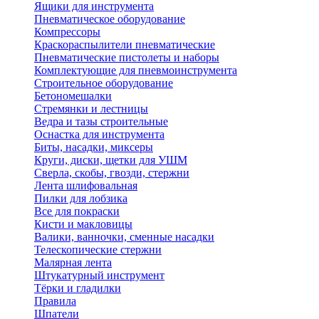
Ящики для инструмента
Пневматическое оборудование
Компрессоры
Краскораспылители пневматические
Пневматические пистолеты и наборы
Комплектующие для пневмоинструмента
Строительное оборудование
Бетономешалки
Стремянки и лестницы
Ведра и тазы строительные
Оснастка для инструмента
Биты, насадки, миксеры
Круги, диски, щетки для УШМ
Сверла, скобы, гвозди, стержни
Лента шлифовальная
Пилки для лобзика
Все для покраски
Кисти и макловицы
Валики, ванночки, сменные насадки
Телескопические стержни
Малярная лента
Штукатурный инструмент
Тёрки и гладилки
Правила
Шпатели