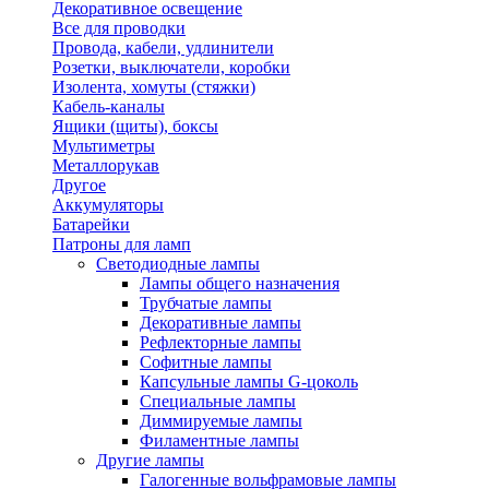
Декоративное освещение
Все для проводки
Провода, кабели, удлинители
Розетки, выключатели, коробки
Изолента, хомуты (стяжки)
Кабель-каналы
Ящики (щиты), боксы
Мультиметры
Металлорукав
Другое
Аккумуляторы
Батарейки
Патроны для ламп
Светодиодные лампы
Лампы общего назначения
Трубчатые лампы
Декоративные лампы
Рефлекторные лампы
Софитные лампы
Капсульные лампы G-цоколь
Специальные лампы
Диммируемые лампы
Филаментные лампы
Другие лампы
Галогенные вольфрамовые лампы