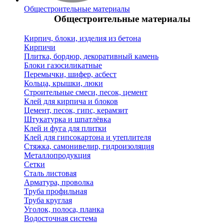
Общестроительные материалы
Общестроительные материалы
Кирпич, блоки, изделия из бетона
Кирпичи
Плитка, бордюр, декоративный камень
Блоки газосиликатные
Перемычки, шифер, асбест
Кольца, крышки, люки
Строительные смеси, песок, цемент
Клей для кирпича и блоков
Цемент, песок, гипс, керамзит
Штукатурка и шпатлёвка
Клей и фуга для плитки
Клей для гипсокартона и утеплителя
Стяжка, самонивелир, гидроизоляция
Металлопродукция
Сетки
Сталь листовая
Арматура, проволка
Труба профильная
Труба круглая
Уголок, полоса, планка
Водосточная система