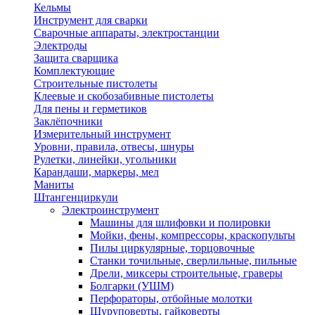
Кельмы
Инструмент для сварки
Сварочные аппараты, электростанции
Электроды
Защита сварщика
Комплектующие
Строительные пистолеты
Клеевые и скобозабивные пистолеты
Для пены и герметиков
Заклёпочники
Измерительный инструмент
Уровни, правила, отвесы, шнуры
Рулетки, линейки, угольники
Карандаши, маркеры, мел
Маниты
Штангенциркули
Электроинструмент
Машины для шлифовки и полировки
Мойки, фены, компрессоры, краскопульты
Пилы циркулярные, торцовочные
Станки точильные, сверлильные, пильные
Дрели, миксеры строительные, граверы
Болгарки (УШМ)
Перфораторы, отбойные молотки
Шуруповерты, гайковерты