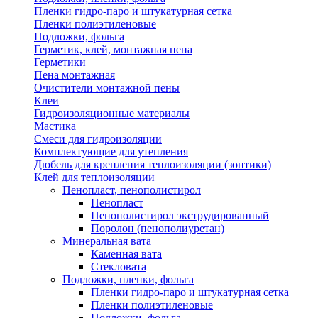
Пленки гидро-паро и штукатурная сетка
Пленки полиэтиленовые
Подложки, фольга
Герметик, клей, монтажная пена
Герметики
Пена монтажная
Очистители монтажной пены
Клеи
Гидроизоляционные материалы
Мастика
Смеси для гидроизоляции
Комплектующие для утепления
Дюбель для крепления теплоизоляции (зонтики)
Клей для теплоизоляции
Пенопласт, пенополистирол
Пенопласт
Пенополистирол экструдированный
Поролон (пенополиуретан)
Минеральная вата
Каменная вата
Стекловата
Подложки, пленки, фольга
Пленки гидро-паро и штукатурная сетка
Пленки полиэтиленовые
Подложки, фольга