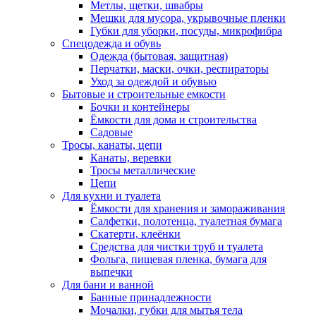
Метлы, щетки, швабры
Мешки для мусора, укрывочные пленки
Губки для уборки, посуды, микрофибра
Спецодежда и обувь
Одежда (бытовая, защитная)
Перчатки, маски, очки, респираторы
Уход за одеждой и обувью
Бытовые и строительные емкости
Бочки и контейнеры
Ёмкости для дома и строительства
Садовые
Тросы, канаты, цепи
Канаты, веревки
Тросы металлические
Цепи
Для кухни и туалета
Ёмкости для хранения и замораживания
Салфетки, полотенца, туалетная бумага
Скатерти, клеёнки
Средства для чистки труб и туалета
Фольга, пищевая пленка, бумага для
выпечки
Для бани и ванной
Банные принадлежности
Мочалки, губки для мытья тела