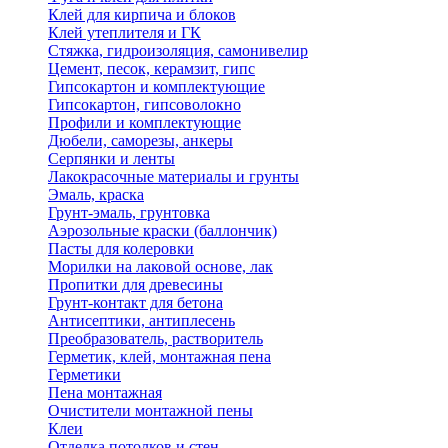
Клей для кирпича и блоков
Клей утеплителя и ГК
Стяжка, гидроизоляция, самонивелир
Цемент, песок, керамзит, гипс
Гипсокартон и комплектующие
Гипсокартон, гипсоволокно
Профили и комплектующие
Дюбели, саморезы, анкеры
Серпянки и ленты
Лакокрасочные материалы и грунты
Эмаль, краска
Грунт-эмаль, грунтовка
Аэрозольные краски (баллончик)
Пасты для колеровки
Морилки на лаковой основе, лак
Пропитки для древесины
Грунт-контакт для бетона
Антисептики, антиплесень
Преобразователь, растворитель
Герметик, клей, монтажная пена
Герметики
Пена монтажная
Очистители монтажной пены
Клеи
Отделка потолков и стен