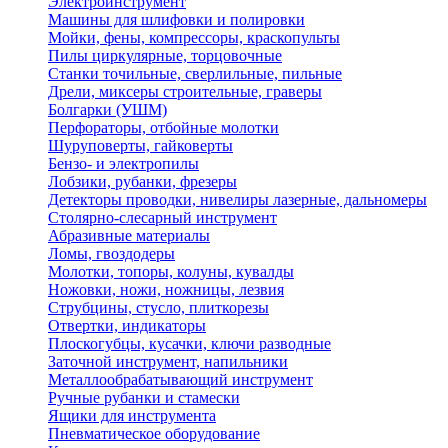
Электроинструмент
Машины для шлифовки и полировки
Мойки, фены, компрессоры, краскопульты
Пилы циркулярные, торцовочные
Станки точильные, сверлильные, пильные
Дрели, миксеры строительные, граверы
Болгарки (УШМ)
Перфораторы, отбойные молотки
Шуруповерты, гайковерты
Бензо- и электропилы
Лобзики, рубанки, фрезеры
Детекторы проводки, нивелиры лазерные, дальномеры
Столярно-слесарный инструмент
Абразивные материалы
Ломы, гвоздодеры
Молотки, топоры, колуны, кувалды
Ножовки, ножи, ножницы, лезвия
Струбцины, стусло, плиткорезы
Отвертки, индикаторы
Плоскогубцы, кусачки, ключи разводные
Заточной инструмент, напильники
Металлообрабатывающий инструмент
Ручные рубанки и стамески
Ящики для инструмента
Пневматическое оборудование