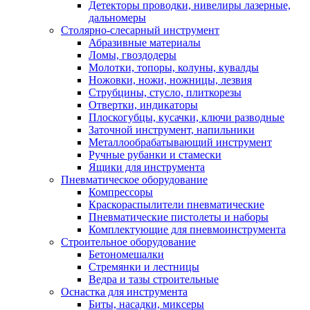
Детекторы проводки, нивелиры лазерные,
дальномеры
Столярно-слесарный инструмент
Абразивные материалы
Ломы, гвоздодеры
Молотки, топоры, колуны, кувалды
Ножовки, ножи, ножницы, лезвия
Струбцины, стусло, плиткорезы
Отвертки, индикаторы
Плоскогубцы, кусачки, ключи разводные
Заточной инструмент, напильники
Металлообрабатывающий инструмент
Ручные рубанки и стамески
Ящики для инструмента
Пневматическое оборудование
Компрессоры
Краскораспылители пневматические
Пневматические пистолеты и наборы
Комплектующие для пневмоинструмента
Строительное оборудование
Бетономешалки
Стремянки и лестницы
Ведра и тазы строительные
Оснастка для инструмента
Биты, насадки, миксеры