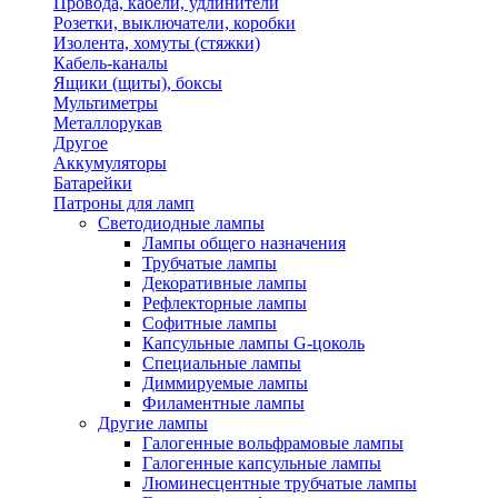
Провода, кабели, удлинители
Розетки, выключатели, коробки
Изолента, хомуты (стяжки)
Кабель-каналы
Ящики (щиты), боксы
Мультиметры
Металлорукав
Другое
Аккумуляторы
Батарейки
Патроны для ламп
Светодиодные лампы
Лампы общего назначения
Трубчатые лампы
Декоративные лампы
Рефлекторные лампы
Софитные лампы
Капсульные лампы G-цоколь
Специальные лампы
Диммируемые лампы
Филаментные лампы
Другие лампы
Галогенные вольфрамовые лампы
Галогенные капсульные лампы
Люминесцентные трубчатые лампы