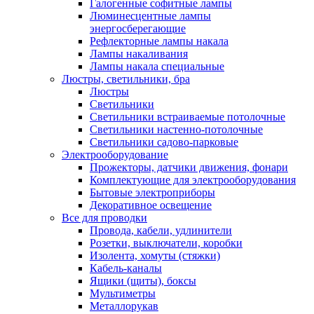
Галогенные софитные лампы
Люминесцентные лампы
энергосберегающие
Рефлекторные лампы накала
Лампы накаливания
Лампы накала специальные
Люстры, светильники, бра
Люстры
Светильники
Светильники встраиваемые потолочные
Светильники настенно-потолочные
Светильники садово-парковые
Электрооборудование
Прожекторы, датчики движения, фонари
Комплектующие для электрооборудования
Бытовые электроприборы
Декоративное освещение
Все для проводки
Провода, кабели, удлинители
Розетки, выключатели, коробки
Изолента, хомуты (стяжки)
Кабель-каналы
Ящики (щиты), боксы
Мультиметры
Металлорукав