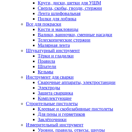
Круги, диски, щетки для УШМ
Сверла, скобы, гвозди, стержни
Лента шлифовальная
Пилки для лобзика
Все для покраски
Кисти и макловицы
Валики, ванночки, сменные насадки
Телескопические стержни
Малярная лента
Штукатурный инструмент
Тёрки и гладилки
Правила
Шпатели
Кельмы
Инструмент для сварки
Сварочные аппараты, электростанции
Электроды
Защита сварщика
Комплектующие
Строительные пистолеты
Клеевые и скобозабивные пистолеты
Для пены и герметиков
Заклёпочники
Измерительный инструмент
Уровни, правила, отвесы, шнуры