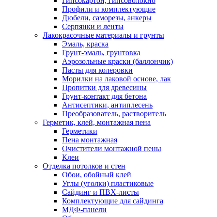
Гипсокартон, гипсоволокно
Профили и комплектующие
Дюбели, саморезы, анкеры
Серпянки и ленты
Лакокрасочные материалы и грунты
Эмаль, краска
Грунт-эмаль, грунтовка
Аэрозольные краски (баллончик)
Пасты для колеровки
Морилки на лаковой основе, лак
Пропитки для древесины
Грунт-контакт для бетона
Антисептики, антиплесень
Преобразователь, растворитель
Герметик, клей, монтажная пена
Герметики
Пена монтажная
Очистители монтажной пены
Клеи
Отделка потолков и стен
Обои, обойный клей
Углы (уголки) пластиковые
Сайдинг и ПВХ-листы
Комплектующие для сайдинга
МДФ-панели