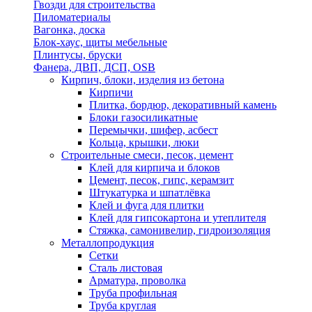
Гвозди для строительства
Пиломатериалы
Вагонка, доска
Блок-хаус, щиты мебельные
Плинтусы, бруски
Фанера, ДВП, ДСП, OSB
Кирпич, блоки, изделия из бетона
Кирпичи
Плитка, бордюр, декоративный камень
Блоки газосиликатные
Перемычки, шифер, асбест
Кольца, крышки, люки
Строительные смеси, песок, цемент
Клей для кирпича и блоков
Цемент, песок, гипс, керамзит
Штукатурка и шпатлёвка
Клей и фуга для плитки
Клей для гипсокартона и утеплителя
Стяжка, самонивелир, гидроизоляция
Металлопродукция
Сетки
Сталь листовая
Арматура, проволка
Труба профильная
Труба круглая