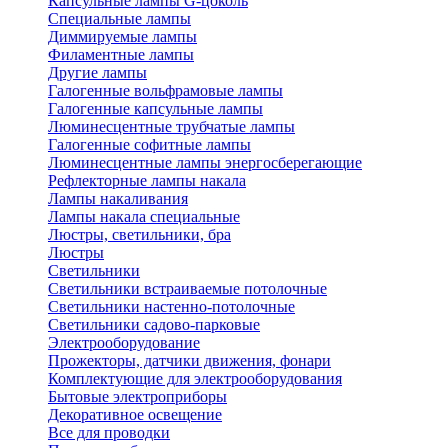
Капсульные лампы G-цоколь
Специальные лампы
Диммируемые лампы
Филаментные лампы
Другие лампы
Галогенные вольфрамовые лампы
Галогенные капсульные лампы
Люминесцентные трубчатые лампы
Галогенные софитные лампы
Люминесцентные лампы энергосберегающие
Рефлекторные лампы накала
Лампы накаливания
Лампы накала специальные
Люстры, светильники, бра
Люстры
Светильники
Светильники встраиваемые потолочные
Светильники настенно-потолочные
Светильники садово-парковые
Электрооборудование
Прожекторы, датчики движения, фонари
Комплектующие для электрооборудования
Бытовые электроприборы
Декоративное освещение
Все для проводки