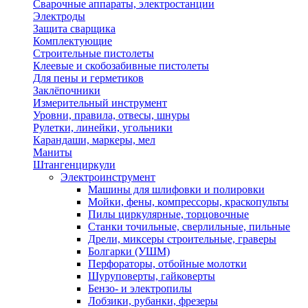
Сварочные аппараты, электростанции
Электроды
Защита сварщика
Комплектующие
Строительные пистолеты
Клеевые и скобозабивные пистолеты
Для пены и герметиков
Заклёпочники
Измерительный инструмент
Уровни, правила, отвесы, шнуры
Рулетки, линейки, угольники
Карандаши, маркеры, мел
Маниты
Штангенциркули
Электроинструмент
Машины для шлифовки и полировки
Мойки, фены, компрессоры, краскопульты
Пилы циркулярные, торцовочные
Станки точильные, сверлильные, пильные
Дрели, миксеры строительные, граверы
Болгарки (УШМ)
Перфораторы, отбойные молотки
Шуруповерты, гайковерты
Бензо- и электропилы
Лобзики, рубанки, фрезеры