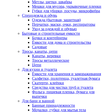
Метлы, щетки, швабры
Мешки для мусора, укрывочные пленки
Губки для уборки, посуды, микрофибра
Спецодежда и обувь
Одежда (бытовая, защитная)
Перчатки, маски, очки, респираторы
Уход за одеждой и обувью
Бытовые и строительные емкости
Бочки и контейнеры
Ёмкости для дома и строительства
Садовые
Тросы, канаты, цепи
Канаты, веревки
Тросы металлические
Цепи
Для кухни и туалета
Ёмкости для хранения и замораживания
Салфетки, полотенца, туалетная бумага
Скатерти, клеёнки
Средства для чистки труб и туалета
Фольга, пищевая пленка, бумага для
выпечки
Для бани и ванной
Банные принадлежности
Мочалки, губки для мытья тела