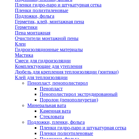
Пленки гидро-паро и штукатурная сетка
Пленки полиэтиленовые
Подложки, фольга
Герметик, клей, монтажная пена
Герметики
Пена монтажная
Очистители монтажной пены
Клеи
Гидроизоляционные материалы
Мастика
Смеси для гидроизоляции
Комплектующие для утепления
Дюбель для крепления теплоизоляции (зонтики)
Клей для теплоизоляции
Пенопласт, пенополистирол
Пенопласт
Пенополистирол экструдированный
Поролон (пенополиуретан)
Минеральная вата
Каменная вата
Стекловата
Подложки, пленки, фольга
Пленки гидро-паро и штукатурная сетка
Пленки полиэтиленовые
Подложки, фольга