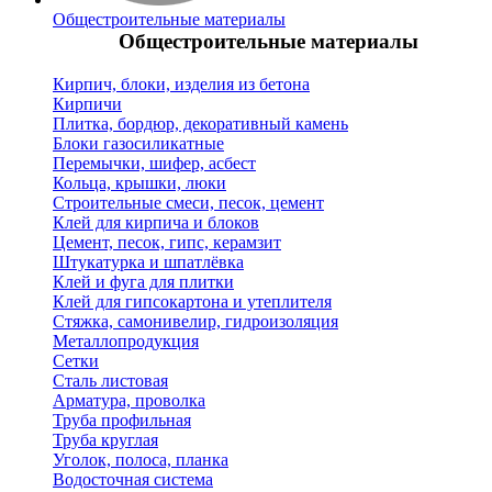
Общестроительные материалы
Общестроительные материалы
Кирпич, блоки, изделия из бетона
Кирпичи
Плитка, бордюр, декоративный камень
Блоки газосиликатные
Перемычки, шифер, асбест
Кольца, крышки, люки
Строительные смеси, песок, цемент
Клей для кирпича и блоков
Цемент, песок, гипс, керамзит
Штукатурка и шпатлёвка
Клей и фуга для плитки
Клей для гипсокартона и утеплителя
Стяжка, самонивелир, гидроизоляция
Металлопродукция
Сетки
Сталь листовая
Арматура, проволка
Труба профильная
Труба круглая
Уголок, полоса, планка
Водосточная система