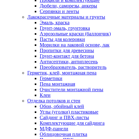
Профили и комплектующие
Дюбели, саморезы, анкеры
Серпянки и ленты
Лакокрасочные материалы и грунты
Эмаль, краска
Грунт-эмаль, грунтовка
Аэрозольные краски (баллончик)
Пасты для колеровки
Морилки на лаковой основе, лак
Пропитки для древесины
Грунт-контакт для бетона
Антисептики, антиплесень
Преобразователь, растворитель
Герметик, клей, монтажная пена
Герметики
Пена монтажная
Очистители монтажной пены
Клеи
Отделка потолков и стен
Обои, обойный клей
Углы (уголки) пластиковые
Сайдинг и ПВХ-листы
Комплектующие для сайдинга
МДФ-панели
Облицовочная плитка