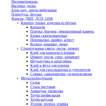
Пиломатериалы
Вагонка, доска
Блок-хаус, щиты мебельные
Плинтусы, бруски
Фанера, ДВП, ДСП, OSB
Кирпич, блоки, изделия из бетона
Кирпичи
Плитка, бордюр, декоративный камень
Блоки газосиликатные
Перемычки, шифер, асбест
Кольца, крышки, люки
Строительные смеси, песок, цемент
Клей для кирпича и блоков
Цемент, песок, гипс, керамзит
Штукатурка и шпатлёвка
Клей и фуга для плитки
Клей для гипсокартона и утеплителя
Стяжка, самонивелир, гидроизоляция
Металлопродукция
Сетки
Сталь листовая
Арматура, проволка
Труба профильная
Труба круглая
Уголок, полоса, планка