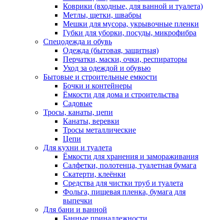
Коврики (входные, для ванной и туалета)
Метлы, щетки, швабры
Мешки для мусора, укрывочные пленки
Губки для уборки, посуды, микрофибра
Спецодежда и обувь
Одежда (бытовая, защитная)
Перчатки, маски, очки, респираторы
Уход за одеждой и обувью
Бытовые и строительные емкости
Бочки и контейнеры
Ёмкости для дома и строительства
Садовые
Тросы, канаты, цепи
Канаты, веревки
Тросы металлические
Цепи
Для кухни и туалета
Ёмкости для хранения и замораживания
Салфетки, полотенца, туалетная бумага
Скатерти, клеёнки
Средства для чистки труб и туалета
Фольга, пищевая пленка, бумага для
выпечки
Для бани и ванной
Банные принадлежности