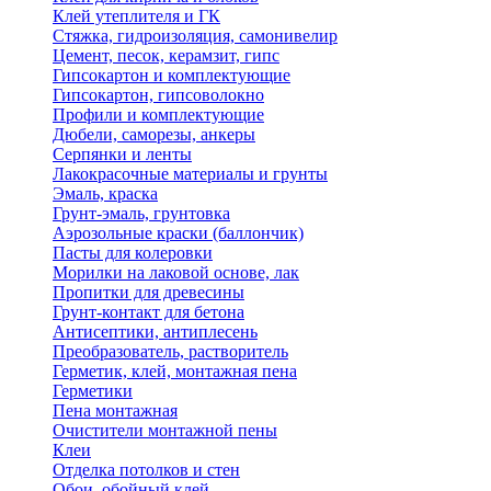
Клей утеплителя и ГК
Стяжка, гидроизоляция, самонивелир
Цемент, песок, керамзит, гипс
Гипсокартон и комплектующие
Гипсокартон, гипсоволокно
Профили и комплектующие
Дюбели, саморезы, анкеры
Серпянки и ленты
Лакокрасочные материалы и грунты
Эмаль, краска
Грунт-эмаль, грунтовка
Аэрозольные краски (баллончик)
Пасты для колеровки
Морилки на лаковой основе, лак
Пропитки для древесины
Грунт-контакт для бетона
Антисептики, антиплесень
Преобразователь, растворитель
Герметик, клей, монтажная пена
Герметики
Пена монтажная
Очистители монтажной пены
Клеи
Отделка потолков и стен
Обои, обойный клей