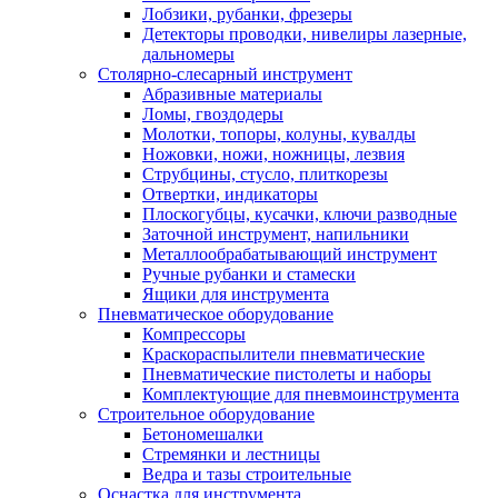
Лобзики, рубанки, фрезеры
Детекторы проводки, нивелиры лазерные,
дальномеры
Столярно-слесарный инструмент
Абразивные материалы
Ломы, гвоздодеры
Молотки, топоры, колуны, кувалды
Ножовки, ножи, ножницы, лезвия
Струбцины, стусло, плиткорезы
Отвертки, индикаторы
Плоскогубцы, кусачки, ключи разводные
Заточной инструмент, напильники
Металлообрабатывающий инструмент
Ручные рубанки и стамески
Ящики для инструмента
Пневматическое оборудование
Компрессоры
Краскораспылители пневматические
Пневматические пистолеты и наборы
Комплектующие для пневмоинструмента
Строительное оборудование
Бетономешалки
Стремянки и лестницы
Ведра и тазы строительные
Оснастка для инструмента