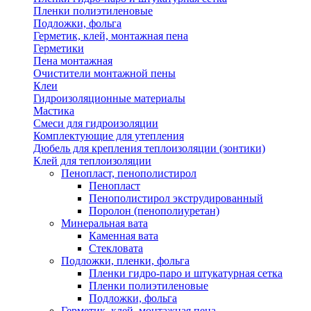
Пленки полиэтиленовые
Подложки, фольга
Герметик, клей, монтажная пена
Герметики
Пена монтажная
Очистители монтажной пены
Клеи
Гидроизоляционные материалы
Мастика
Смеси для гидроизоляции
Комплектующие для утепления
Дюбель для крепления теплоизоляции (зонтики)
Клей для теплоизоляции
Пенопласт, пенополистирол
Пенопласт
Пенополистирол экструдированный
Поролон (пенополиуретан)
Минеральная вата
Каменная вата
Стекловата
Подложки, пленки, фольга
Пленки гидро-паро и штукатурная сетка
Пленки полиэтиленовые
Подложки, фольга
Герметик, клей, монтажная пена