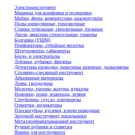
Электроинструмент
Машины для шлифовки и полировки
Мойки, фены, компрессоры, краскопульты
Пилы циркулярные, торцовочные
Станки точильные, сверлильные, пильные
Дрели, миксеры строительные, граверы
Болгарки (УШМ)
Перфораторы, отбойные молотки
Шуруповерты, гайковерты
Бензо- и электропилы
Лобзики, рубанки, фрезеры
Детекторы проводки, нивелиры лазерные, дальномеры
Столярно-слесарный инструмент
Абразивные материалы
Ломы, гвоздодеры
Молотки, топоры, колуны, кувалды
Ножовки, ножи, ножницы, лезвия
Струбцины, стусло, плиткорезы
Отвертки, индикаторы
Плоскогубцы, кусачки, ключи разводные
Заточной инструмент, напильники
Металлообрабатывающий инструмент
Ручные рубанки и стамески
Ящики для инструмента