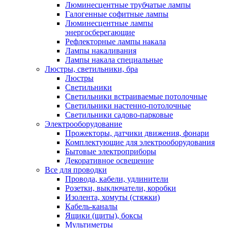
Люминесцентные трубчатые лампы
Галогенные софитные лампы
Люминесцентные лампы
энергосберегающие
Рефлекторные лампы накала
Лампы накаливания
Лампы накала специальные
Люстры, светильники, бра
Люстры
Светильники
Светильники встраиваемые потолочные
Светильники настенно-потолочные
Светильники садово-парковые
Электрооборудование
Прожекторы, датчики движения, фонари
Комплектующие для электрооборудования
Бытовые электроприборы
Декоративное освещение
Все для проводки
Провода, кабели, удлинители
Розетки, выключатели, коробки
Изолента, хомуты (стяжки)
Кабель-каналы
Ящики (щиты), боксы
Мультиметры