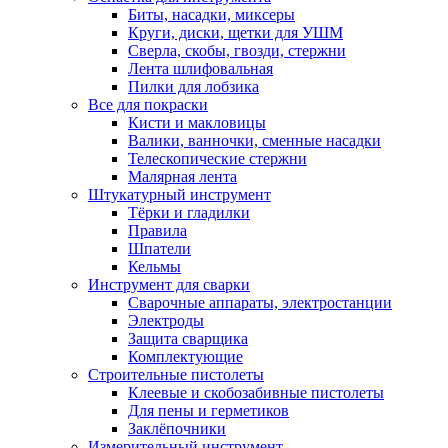
Биты, насадки, миксеры
Круги, диски, щетки для УШМ
Сверла, скобы, гвозди, стержни
Лента шлифовальная
Пилки для лобзика
Все для покраски
Кисти и макловицы
Валики, ванночки, сменные насадки
Телескопические стержни
Малярная лента
Штукатурный инструмент
Тёрки и гладилки
Правила
Шпатели
Кельмы
Инструмент для сварки
Сварочные аппараты, электростанции
Электроды
Защита сварщика
Комплектующие
Строительные пистолеты
Клеевые и скобозабивные пистолеты
Для пены и герметиков
Заклёпочники
Измерительный инструмент