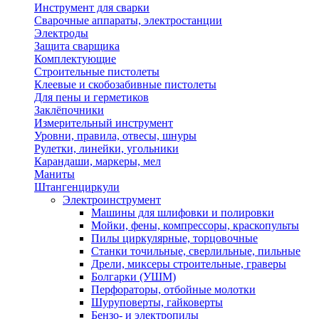
Инструмент для сварки
Сварочные аппараты, электростанции
Электроды
Защита сварщика
Комплектующие
Строительные пистолеты
Клеевые и скобозабивные пистолеты
Для пены и герметиков
Заклёпочники
Измерительный инструмент
Уровни, правила, отвесы, шнуры
Рулетки, линейки, угольники
Карандаши, маркеры, мел
Маниты
Штангенциркули
Электроинструмент
Машины для шлифовки и полировки
Мойки, фены, компрессоры, краскопульты
Пилы циркулярные, торцовочные
Станки точильные, сверлильные, пильные
Дрели, миксеры строительные, граверы
Болгарки (УШМ)
Перфораторы, отбойные молотки
Шуруповерты, гайковерты
Бензо- и электропилы