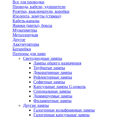
Все для проводки
Провода, кабели, удлинители
Розетки, выключатели, коробки
Изолента, хомуты (стяжки)
Кабель-каналы
Ящики (щиты), боксы
Мультиметры
Металлорукав
Другое
Аккумуляторы
Батарейки
Патроны для ламп
Светодиодные лампы
Лампы общего назначения
Трубчатые лампы
Декоративные лампы
Рефлекторные лампы
Софитные лампы
Капсульные лампы G-цоколь
Специальные лампы
Диммируемые лампы
Филаментные лампы
Другие лампы
Галогенные вольфрамовые лампы
Галогенные капсульные лампы