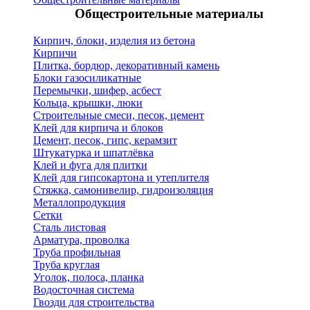
Общестроительные материалы
Кирпич, блоки, изделия из бетона
Кирпичи
Плитка, бордюр, декоративный камень
Блоки газосиликатные
Перемычки, шифер, асбест
Кольца, крышки, люки
Строительные смеси, песок, цемент
Клей для кирпича и блоков
Цемент, песок, гипс, керамзит
Штукатурка и шпатлёвка
Клей и фуга для плитки
Клей для гипсокартона и утеплителя
Стяжка, самонивелир, гидроизоляция
Металлопродукция
Сетки
Сталь листовая
Арматура, проволка
Труба профильная
Труба круглая
Уголок, полоса, планка
Водосточная система
Гвозди для строительства