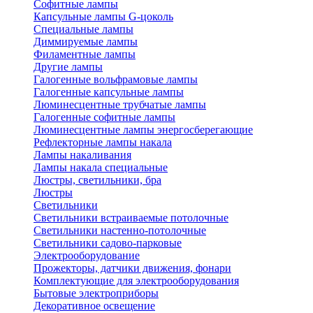
Софитные лампы
Капсульные лампы G-цоколь
Специальные лампы
Диммируемые лампы
Филаментные лампы
Другие лампы
Галогенные вольфрамовые лампы
Галогенные капсульные лампы
Люминесцентные трубчатые лампы
Галогенные софитные лампы
Люминесцентные лампы энергосберегающие
Рефлекторные лампы накала
Лампы накаливания
Лампы накала специальные
Люстры, светильники, бра
Люстры
Светильники
Светильники встраиваемые потолочные
Светильники настенно-потолочные
Светильники садово-парковые
Электрооборудование
Прожекторы, датчики движения, фонари
Комплектующие для электрооборудования
Бытовые электроприборы
Декоративное освещение