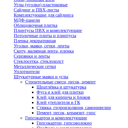
Углы (уголки) пластиковые
Сайдинг и ПВХ-листы
Комплектующие для сайдинга
МДФ-панели
Облицовочная плитка
Плинтусы ПВХ и комплектующие
Потолочные плиты и плинтусы
Пленка декоративная
Уголки, маяки, сетки, ленты
Скотч, малярная лента, пленка
Серпянки и ленты
Стеклосетка, стеклохолст
Металлические сетки
Уплотнители
Штукатурные маяки и углы
Строительные смеси, песок, цемент
Шпатлёвка и штукатурка
Фуга и клей для плитки
Клей для кирпича и блоков
Клей утеплителя и ГК
Стяжка, гидроизоляция, самонивелир
Цемент, песок, керамзит, гипс
Гипсокартон и комплектующие
Гипсокартон, гипсоволокно