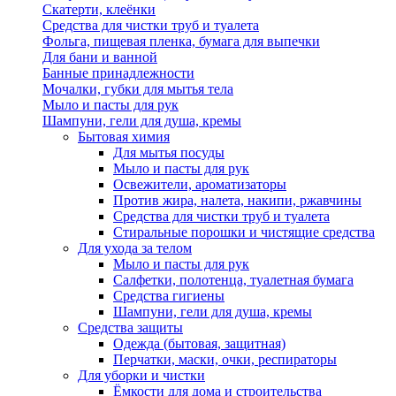
Скатерти, клеёнки
Средства для чистки труб и туалета
Фольга, пищевая пленка, бумага для выпечки
Для бани и ванной
Банные принадлежности
Мочалки, губки для мытья тела
Мыло и пасты для рук
Шампуни, гели для душа, кремы
Бытовая химия
Для мытья посуды
Мыло и пасты для рук
Освежители, ароматизаторы
Против жира, налета, накипи, ржавчины
Средства для чистки труб и туалета
Стиральные порошки и чистящие средства
Для ухода за телом
Мыло и пасты для рук
Салфетки, полотенца, туалетная бумага
Средства гигиены
Шампуни, гели для душа, кремы
Средства защиты
Одежда (бытовая, защитная)
Перчатки, маски, очки, респираторы
Для уборки и чистки
Ёмкости для дома и строительства