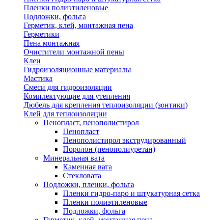
Пленки полиэтиленовые
Подложки, фольга
Герметик, клей, монтажная пена
Герметики
Пена монтажная
Очистители монтажной пены
Клеи
Гидроизоляционные материалы
Мастика
Смеси для гидроизоляции
Комплектующие для утепления
Дюбель для крепления теплоизоляции (зонтики)
Клей для теплоизоляции
Пенопласт, пенополистирол
Пенопласт
Пенополистирол экструдированный
Поролон (пенополиуретан)
Минеральная вата
Каменная вата
Стекловата
Подложки, пленки, фольга
Пленки гидро-паро и штукатурная сетка
Пленки полиэтиленовые
Подложки, фольга
Герметик, клей, монтажная пена