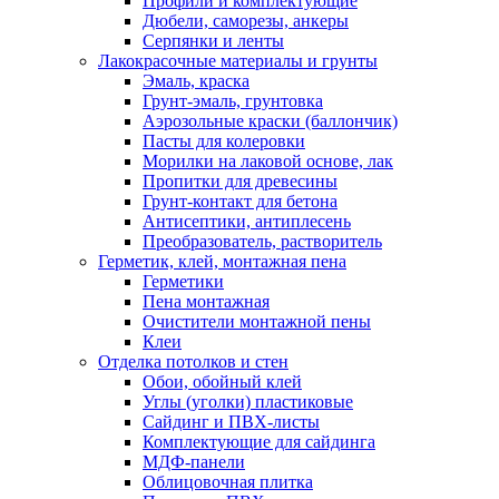
Профили и комплектующие
Дюбели, саморезы, анкеры
Серпянки и ленты
Лакокрасочные материалы и грунты
Эмаль, краска
Грунт-эмаль, грунтовка
Аэрозольные краски (баллончик)
Пасты для колеровки
Морилки на лаковой основе, лак
Пропитки для древесины
Грунт-контакт для бетона
Антисептики, антиплесень
Преобразователь, растворитель
Герметик, клей, монтажная пена
Герметики
Пена монтажная
Очистители монтажной пены
Клеи
Отделка потолков и стен
Обои, обойный клей
Углы (уголки) пластиковые
Сайдинг и ПВХ-листы
Комплектующие для сайдинга
МДФ-панели
Облицовочная плитка