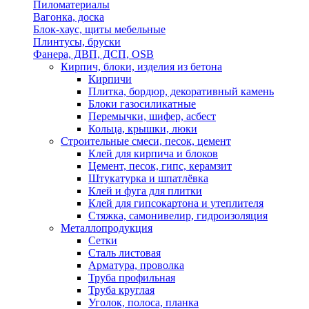
Пиломатериалы
Вагонка, доска
Блок-хаус, щиты мебельные
Плинтусы, бруски
Фанера, ДВП, ДСП, OSB
Кирпич, блоки, изделия из бетона
Кирпичи
Плитка, бордюр, декоративный камень
Блоки газосиликатные
Перемычки, шифер, асбест
Кольца, крышки, люки
Строительные смеси, песок, цемент
Клей для кирпича и блоков
Цемент, песок, гипс, керамзит
Штукатурка и шпатлёвка
Клей и фуга для плитки
Клей для гипсокартона и утеплителя
Стяжка, самонивелир, гидроизоляция
Металлопродукция
Сетки
Сталь листовая
Арматура, проволка
Труба профильная
Труба круглая
Уголок, полоса, планка