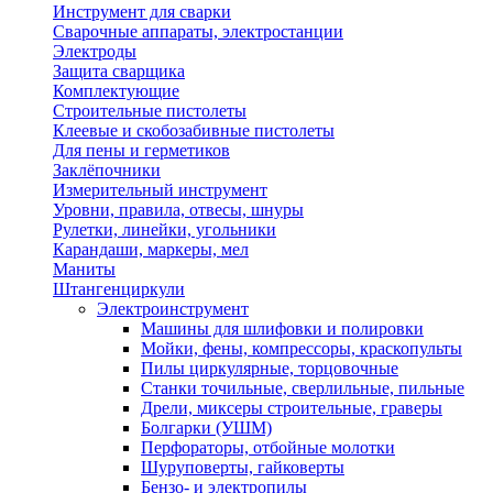
Инструмент для сварки
Сварочные аппараты, электростанции
Электроды
Защита сварщика
Комплектующие
Строительные пистолеты
Клеевые и скобозабивные пистолеты
Для пены и герметиков
Заклёпочники
Измерительный инструмент
Уровни, правила, отвесы, шнуры
Рулетки, линейки, угольники
Карандаши, маркеры, мел
Маниты
Штангенциркули
Электроинструмент
Машины для шлифовки и полировки
Мойки, фены, компрессоры, краскопульты
Пилы циркулярные, торцовочные
Станки точильные, сверлильные, пильные
Дрели, миксеры строительные, граверы
Болгарки (УШМ)
Перфораторы, отбойные молотки
Шуруповерты, гайковерты
Бензо- и электропилы