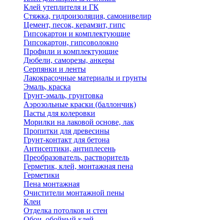
Клей утеплителя и ГК
Стяжка, гидроизоляция, самонивелир
Цемент, песок, керамзит, гипс
Гипсокартон и комплектующие
Гипсокартон, гипсоволокно
Профили и комплектующие
Дюбели, саморезы, анкеры
Серпянки и ленты
Лакокрасочные материалы и грунты
Эмаль, краска
Грунт-эмаль, грунтовка
Аэрозольные краски (баллончик)
Пасты для колеровки
Морилки на лаковой основе, лак
Пропитки для древесины
Грунт-контакт для бетона
Антисептики, антиплесень
Преобразователь, растворитель
Герметик, клей, монтажная пена
Герметики
Пена монтажная
Очистители монтажной пены
Клеи
Отделка потолков и стен
Обои, обойный клей