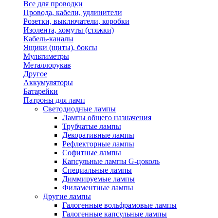
Все для проводки
Провода, кабели, удлинители
Розетки, выключатели, коробки
Изолента, хомуты (стяжки)
Кабель-каналы
Ящики (щиты), боксы
Мультиметры
Металлорукав
Другое
Аккумуляторы
Батарейки
Патроны для ламп
Светодиодные лампы
Лампы общего назначения
Трубчатые лампы
Декоративные лампы
Рефлекторные лампы
Софитные лампы
Капсульные лампы G-цоколь
Специальные лампы
Диммируемые лампы
Филаментные лампы
Другие лампы
Галогенные вольфрамовые лампы
Галогенные капсульные лампы