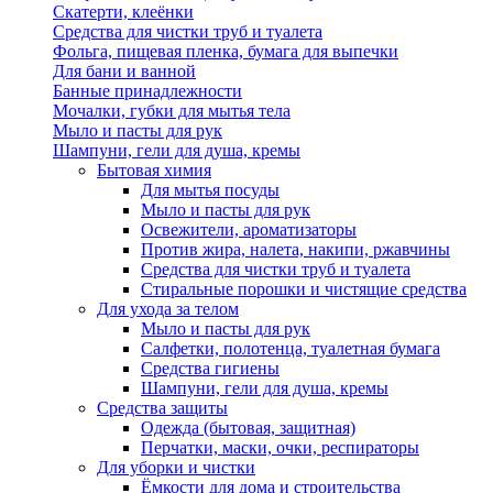
Скатерти, клеёнки
Средства для чистки труб и туалета
Фольга, пищевая пленка, бумага для выпечки
Для бани и ванной
Банные принадлежности
Мочалки, губки для мытья тела
Мыло и пасты для рук
Шампуни, гели для душа, кремы
Бытовая химия
Для мытья посуды
Мыло и пасты для рук
Освежители, ароматизаторы
Против жира, налета, накипи, ржавчины
Средства для чистки труб и туалета
Стиральные порошки и чистящие средства
Для ухода за телом
Мыло и пасты для рук
Салфетки, полотенца, туалетная бумага
Средства гигиены
Шампуни, гели для душа, кремы
Средства защиты
Одежда (бытовая, защитная)
Перчатки, маски, очки, респираторы
Для уборки и чистки
Ёмкости для дома и строительства