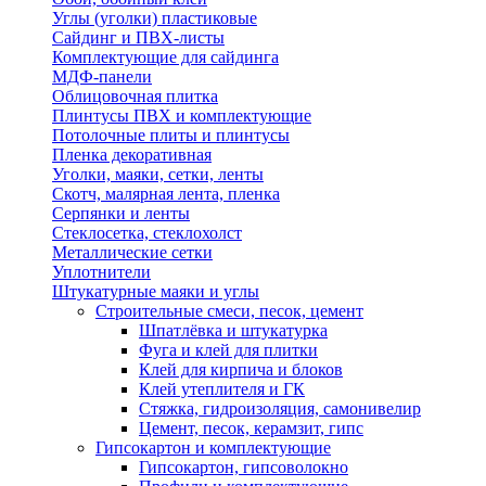
Углы (уголки) пластиковые
Сайдинг и ПВХ-листы
Комплектующие для сайдинга
МДФ-панели
Облицовочная плитка
Плинтусы ПВХ и комплектующие
Потолочные плиты и плинтусы
Пленка декоративная
Уголки, маяки, сетки, ленты
Скотч, малярная лента, пленка
Серпянки и ленты
Стеклосетка, стеклохолст
Металлические сетки
Уплотнители
Штукатурные маяки и углы
Строительные смеси, песок, цемент
Шпатлёвка и штукатурка
Фуга и клей для плитки
Клей для кирпича и блоков
Клей утеплителя и ГК
Стяжка, гидроизоляция, самонивелир
Цемент, песок, керамзит, гипс
Гипсокартон и комплектующие
Гипсокартон, гипсоволокно