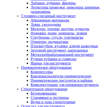
Лобзики, рубанки, фрезеры
Детекторы проводки, нивелиры лазерные,
дальномеры
Столярно-слесарный инструмент
Абразивные материалы
Ломы, гвоздодеры
Молотки, топоры, колуны, кувалды
Ножовки, ножи, ножницы, лезвия
Струбцины, стусло, плиткорезы
Отвертки, индикаторы
Плоскогубцы, кусачки, ключи разводные
Заточной инструмент, напильники
Металлообрабатывающий инструмент
Ручные рубанки и стамески
Ящики для инструмента
Пневматическое оборудование
Компрессоры
Краскораспылители пневматические
Пневматические пистолеты и наборы
Комплектующие для пневмоинструмента
Строительное оборудование
Бетономешалки
Стремянки и лестницы
Ведра и тазы строительные
Оснастка для инструмента