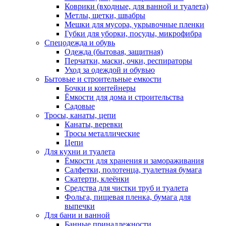
Коврики (входные, для ванной и туалета)
Метлы, щетки, швабры
Мешки для мусора, укрывочные пленки
Губки для уборки, посуды, микрофибра
Спецодежда и обувь
Одежда (бытовая, защитная)
Перчатки, маски, очки, респираторы
Уход за одеждой и обувью
Бытовые и строительные емкости
Бочки и контейнеры
Ёмкости для дома и строительства
Садовые
Тросы, канаты, цепи
Канаты, веревки
Тросы металлические
Цепи
Для кухни и туалета
Ёмкости для хранения и замораживания
Салфетки, полотенца, туалетная бумага
Скатерти, клеёнки
Средства для чистки труб и туалета
Фольга, пищевая пленка, бумага для
выпечки
Для бани и ванной
Банные принадлежности