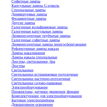
Софитные лампы
Капсульные лампы G-цоколь
Специальные лампы
Диммируемые лампы
Филаментные лампы
Другие лампы
Галогенные вольфрамовые лампы
Галогенные капсульные лампы
Люминесцентные трубчатые лампы
Галогенные софитные лампы
Люминесцентные лампы энергосберегающие
Рефлекторные лампы накала
Лампы накаливания
Лампы накала специальные
Люстры, светильники, бра
Люстры
Светильники
Светильники встраиваемые потолочные
Светильники настенно-потолочные
Светильники садово-парковые
Электрооборудование
Прожекторы, датчики движения, фонари
Комплектующие для электрооборудования
Бытовые электроприборы
Декоративное освещение