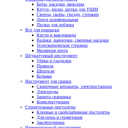
Биты, насадки, миксеры
Круги, диски, щетки для УШМ
Сверла, скобы, гвозди, стержни
Лента шлифовальная
Пилки для лобзика
Все для покраски
Кисти и макловицы
Валики, ванночки, сменные насадки
Телескопические стержни
Малярная лента
Штукатурный инструмент
Тёрки и гладилки
Правила
Шпатели
Кельмы
Инструмент для сварки
Сварочные аппараты, электростанции
Электроды
Защита сварщика
Комплектующие
Строительные пистолеты
Клеевые и скобозабивные пистолеты
Для пены и герметиков
Заклёпочники
Измерительный инструмент