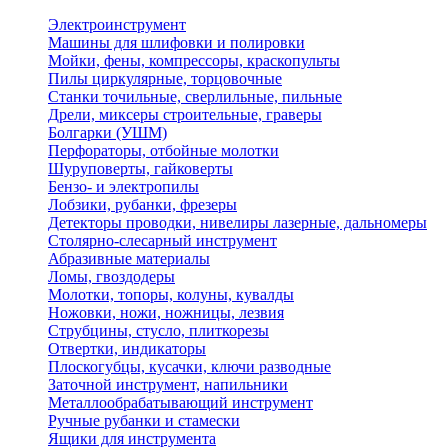
Электроинструмент
Машины для шлифовки и полировки
Мойки, фены, компрессоры, краскопульты
Пилы циркулярные, торцовочные
Станки точильные, сверлильные, пильные
Дрели, миксеры строительные, граверы
Болгарки (УШМ)
Перфораторы, отбойные молотки
Шуруповерты, гайковерты
Бензо- и электропилы
Лобзики, рубанки, фрезеры
Детекторы проводки, нивелиры лазерные, дальномеры
Столярно-слесарный инструмент
Абразивные материалы
Ломы, гвоздодеры
Молотки, топоры, колуны, кувалды
Ножовки, ножи, ножницы, лезвия
Струбцины, стусло, плиткорезы
Отвертки, индикаторы
Плоскогубцы, кусачки, ключи разводные
Заточной инструмент, напильники
Металлообрабатывающий инструмент
Ручные рубанки и стамески
Ящики для инструмента