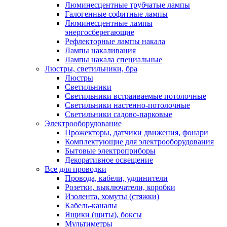
Люминесцентные трубчатые лампы
Галогенные софитные лампы
Люминесцентные лампы
энергосберегающие
Рефлекторные лампы накала
Лампы накаливания
Лампы накала специальные
Люстры, светильники, бра
Люстры
Светильники
Светильники встраиваемые потолочные
Светильники настенно-потолочные
Светильники садово-парковые
Электрооборудование
Прожекторы, датчики движения, фонари
Комплектующие для электрооборудования
Бытовые электроприборы
Декоративное освещение
Все для проводки
Провода, кабели, удлинители
Розетки, выключатели, коробки
Изолента, хомуты (стяжки)
Кабель-каналы
Ящики (щиты), боксы
Мультиметры