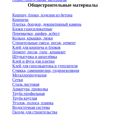
Общестроительные материалы
Кирпич, блоки, изделия из бетона
Кирпичи
Плитка, бордюр, декоративный камень
Блоки газосиликатные
Перемычки, шифер, асбест
Кольца, крышки, люки
Строительные смеси, песок, цемент
Клей для кирпича и блоков
Цемент, песок, гипс, керамзит
Штукатурка и шпатлёвка
Клей и фуга для плитки
Клей для гипсокартона и утеплителя
Стяжка, самонивелир, гидроизоляция
Металлопродукция
Сетки
Сталь листовая
Арматура, проволка
Труба профильная
Труба круглая
Уголок, полоса, планка
Водосточная система
Гвозди для строительства