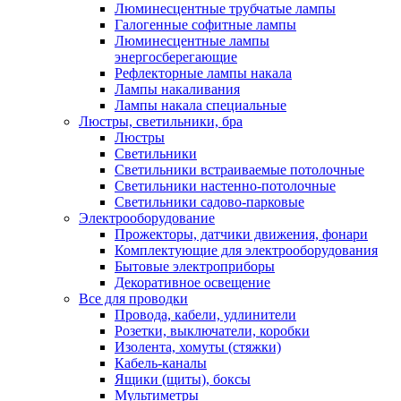
Люминесцентные трубчатые лампы
Галогенные софитные лампы
Люминесцентные лампы
энергосберегающие
Рефлекторные лампы накала
Лампы накаливания
Лампы накала специальные
Люстры, светильники, бра
Люстры
Светильники
Светильники встраиваемые потолочные
Светильники настенно-потолочные
Светильники садово-парковые
Электрооборудование
Прожекторы, датчики движения, фонари
Комплектующие для электрооборудования
Бытовые электроприборы
Декоративное освещение
Все для проводки
Провода, кабели, удлинители
Розетки, выключатели, коробки
Изолента, хомуты (стяжки)
Кабель-каналы
Ящики (щиты), боксы
Мультиметры