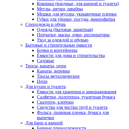
Коврики (входные, для ванной и туалета)
Метлы, щетки, швабры
Мешки для мусора, укрывочные пленки
Губки для уборки, посуды, микрофибра
Спецодежда и обувь
Одежда (бытовая, защитная)
Перчатки, маски, очки, респираторы
Уход за одеждой и обувью
Бытовые и строительные емкости
Бочки и контейнеры
Ёмкости для дома и строительства
Садовые
Тросы, канаты, цепи
Канаты, веревки
Тросы металлические
Цепи
Для кухни и туалета
Ёмкости для хранения и замораживания
Салфетки, полотенца, туалетная бумага
Скатерти, клеёнки
Средства для чистки труб и туалета
Фольга, пищевая пленка, бумага для
выпечки
Для бани и ванной
Банные принадлежности