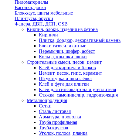
Пиломатериалы
Вагонка, доска
Блок-хаус, щиты мебельные
Плинтусы, бруски
Фанера, ДВП, ДСП, OSB
Кирпич, блоки, изделия из бетона
Кирпичи
Плитка, бордюр, декоративный камень
Блоки газосиликатные
Перемычки, шифер, асбест
Кольца, крышки, люки
Строительные смеси, песок, цемент
Клей для кирпича и блоков
Цемент, песок, гипс, керамзит
Штукатурка и шпатлёвка
Клей и фуга для плитки
Клей для гипсокартона и утеплителя
Стяжка, самонивелир, гидроизоляция
Металлопродукция
Сетки
Сталь листовая
Арматура, проволка
Труба профильная
Труба круглая
Уголок, полоса, планка