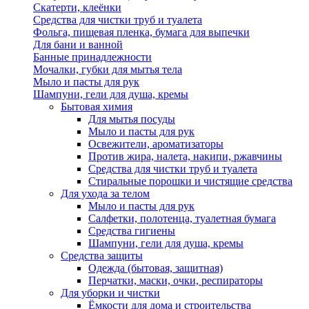
Скатерти, клеёнки
Средства для чистки труб и туалета
Фольга, пищевая пленка, бумага для выпечки
Для бани и ванной
Банные принадлежности
Мочалки, губки для мытья тела
Мыло и пасты для рук
Шампуни, гели для душа, кремы
Бытовая химия
Для мытья посуды
Мыло и пасты для рук
Освежители, ароматизаторы
Против жира, налета, накипи, ржавчины
Средства для чистки труб и туалета
Стиральные порошки и чистящие средства
Для ухода за телом
Мыло и пасты для рук
Салфетки, полотенца, туалетная бумага
Средства гигиены
Шампуни, гели для душа, кремы
Средства защиты
Одежда (бытовая, защитная)
Перчатки, маски, очки, респираторы
Для уборки и чистки
Ёмкости для дома и строительства