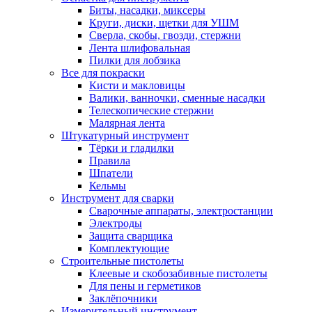
Биты, насадки, миксеры
Круги, диски, щетки для УШМ
Сверла, скобы, гвозди, стержни
Лента шлифовальная
Пилки для лобзика
Все для покраски
Кисти и макловицы
Валики, ванночки, сменные насадки
Телескопические стержни
Малярная лента
Штукатурный инструмент
Тёрки и гладилки
Правила
Шпатели
Кельмы
Инструмент для сварки
Сварочные аппараты, электростанции
Электроды
Защита сварщика
Комплектующие
Строительные пистолеты
Клеевые и скобозабивные пистолеты
Для пены и герметиков
Заклёпочники
Измерительный инструмент