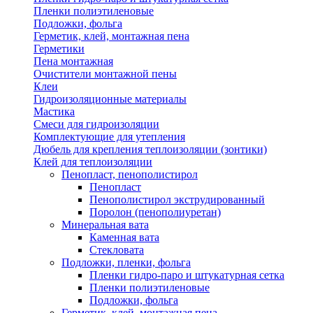
Пленки полиэтиленовые
Подложки, фольга
Герметик, клей, монтажная пена
Герметики
Пена монтажная
Очистители монтажной пены
Клеи
Гидроизоляционные материалы
Мастика
Смеси для гидроизоляции
Комплектующие для утепления
Дюбель для крепления теплоизоляции (зонтики)
Клей для теплоизоляции
Пенопласт, пенополистирол
Пенопласт
Пенополистирол экструдированный
Поролон (пенополиуретан)
Минеральная вата
Каменная вата
Стекловата
Подложки, пленки, фольга
Пленки гидро-паро и штукатурная сетка
Пленки полиэтиленовые
Подложки, фольга
Герметик, клей, монтажная пена