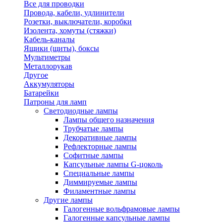
Все для проводки
Провода, кабели, удлинители
Розетки, выключатели, коробки
Изолента, хомуты (стяжки)
Кабель-каналы
Ящики (щиты), боксы
Мультиметры
Металлорукав
Другое
Аккумуляторы
Батарейки
Патроны для ламп
Светодиодные лампы
Лампы общего назначения
Трубчатые лампы
Декоративные лампы
Рефлекторные лампы
Софитные лампы
Капсульные лампы G-цоколь
Специальные лампы
Диммируемые лампы
Филаментные лампы
Другие лампы
Галогенные вольфрамовые лампы
Галогенные капсульные лампы