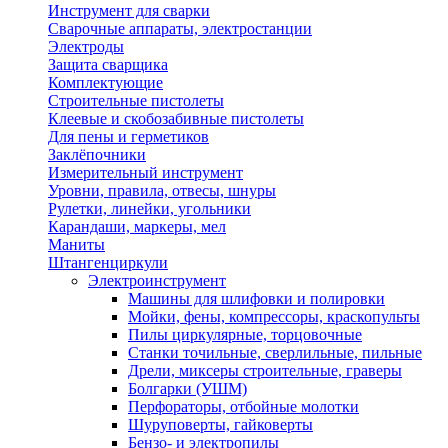
Инструмент для сварки
Сварочные аппараты, электростанции
Электроды
Защита сварщика
Комплектующие
Строительные пистолеты
Клеевые и скобозабивные пистолеты
Для пены и герметиков
Заклёпочники
Измерительный инструмент
Уровни, правила, отвесы, шнуры
Рулетки, линейки, угольники
Карандаши, маркеры, мел
Маниты
Штангенциркули
Электроинструмент
Машины для шлифовки и полировки
Мойки, фены, компрессоры, краскопульты
Пилы циркулярные, торцовочные
Станки точильные, сверлильные, пильные
Дрели, миксеры строительные, граверы
Болгарки (УШМ)
Перфораторы, отбойные молотки
Шуруповерты, гайковерты
Бензо- и электропилы