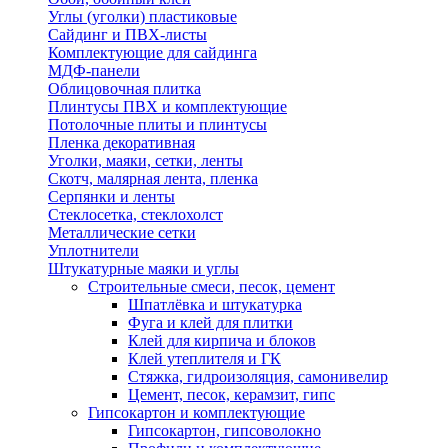
Углы (уголки) пластиковые
Сайдинг и ПВХ-листы
Комплектующие для сайдинга
МДФ-панели
Облицовочная плитка
Плинтусы ПВХ и комплектующие
Потолочные плиты и плинтусы
Пленка декоративная
Уголки, маяки, сетки, ленты
Скотч, малярная лента, пленка
Серпянки и ленты
Стеклосетка, стеклохолст
Металлические сетки
Уплотнители
Штукатурные маяки и углы
Строительные смеси, песок, цемент
Шпатлёвка и штукатурка
Фуга и клей для плитки
Клей для кирпича и блоков
Клей утеплителя и ГК
Стяжка, гидроизоляция, самонивелир
Цемент, песок, керамзит, гипс
Гипсокартон и комплектующие
Гипсокартон, гипсоволокно