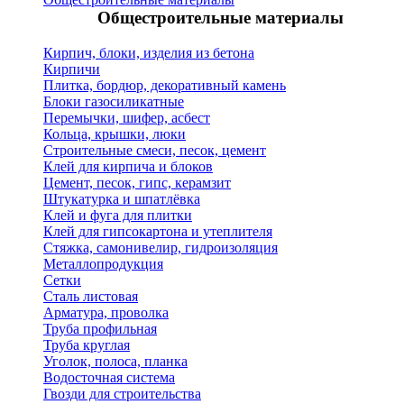
Общестроительные материалы
Кирпич, блоки, изделия из бетона
Кирпичи
Плитка, бордюр, декоративный камень
Блоки газосиликатные
Перемычки, шифер, асбест
Кольца, крышки, люки
Строительные смеси, песок, цемент
Клей для кирпича и блоков
Цемент, песок, гипс, керамзит
Штукатурка и шпатлёвка
Клей и фуга для плитки
Клей для гипсокартона и утеплителя
Стяжка, самонивелир, гидроизоляция
Металлопродукция
Сетки
Сталь листовая
Арматура, проволка
Труба профильная
Труба круглая
Уголок, полоса, планка
Водосточная система
Гвозди для строительства