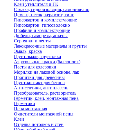
Клей утеплителя и ГК
Стяжка, гидроизоляция, самонивелир
Цемент, песок, керамзит, гипс
Гипсокартон и комплектующие
Гипсокартон, гипсоволокно
Профили и комплектующие
Дюбели, саморезы, анкеры
Серпянки и ленты
Лакокрасочные материалы и грунты
Эмаль, краска
Грунт-эмаль, грунтовка
Аэрозольные краски (баллончик)
Пасты для колеровки
Морилки на лаковой основе, лак
Пропитки для древесины
Грунт-контакт для бетона
Антисептики, антиплесень
Преобразователь, растворитель
Герметик, клей, монтажная пена
Герметики
Пена монтажная
Очистители монтажной пены
Клеи
Отделка потолков и стен
Обои, обойный клей