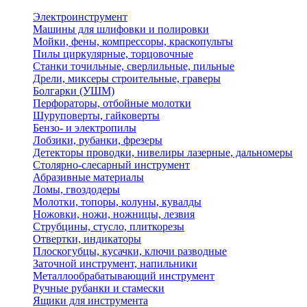
Электроинструмент
Машины для шлифовки и полировки
Мойки, фены, компрессоры, краскопульты
Пилы циркулярные, торцовочные
Станки точильные, сверлильные, пильные
Дрели, миксеры строительные, граверы
Болгарки (УШМ)
Перфораторы, отбойные молотки
Шуруповерты, гайковерты
Бензо- и электропилы
Лобзики, рубанки, фрезеры
Детекторы проводки, нивелиры лазерные, дальномеры
Столярно-слесарный инструмент
Абразивные материалы
Ломы, гвоздодеры
Молотки, топоры, колуны, кувалды
Ножовки, ножи, ножницы, лезвия
Струбцины, стусло, плиткорезы
Отвертки, индикаторы
Плоскогубцы, кусачки, ключи разводные
Заточной инструмент, напильники
Металлообрабатывающий инструмент
Ручные рубанки и стамески
Ящики для инструмента