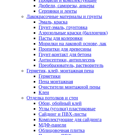
Профили и комплектующие
Дюбели, саморезы, анкеры
Серпянки и ленты
Лакокрасочные материалы и грунты
Эмаль, краска
Грунт-эмаль, грунтовка
Аэрозольные краски (баллончик)
Пасты для колеровки
Морилки на лаковой основе, лак
Пропитки для древесины
Грунт-контакт для бетона
Антисептики, антиплесень
Преобразователь, растворитель
Герметик, клей, монтажная пена
Герметики
Пена монтажная
Очистители монтажной пены
Клеи
Отделка потолков и стен
Обои, обойный клей
Углы (уголки) пластиковые
Сайдинг и ПВХ-листы
Комплектующие для сайдинга
МДФ-панели
Облицовочная плитка