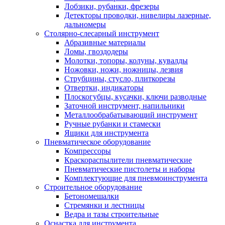
Лобзики, рубанки, фрезеры
Детекторы проводки, нивелиры лазерные,
дальномеры
Столярно-слесарный инструмент
Абразивные материалы
Ломы, гвоздодеры
Молотки, топоры, колуны, кувалды
Ножовки, ножи, ножницы, лезвия
Струбцины, стусло, плиткорезы
Отвертки, индикаторы
Плоскогубцы, кусачки, ключи разводные
Заточной инструмент, напильники
Металлообрабатывающий инструмент
Ручные рубанки и стамески
Ящики для инструмента
Пневматическое оборудование
Компрессоры
Краскораспылители пневматические
Пневматические пистолеты и наборы
Комплектующие для пневмоинструмента
Строительное оборудование
Бетономешалки
Стремянки и лестницы
Ведра и тазы строительные
Оснастка для инструмента