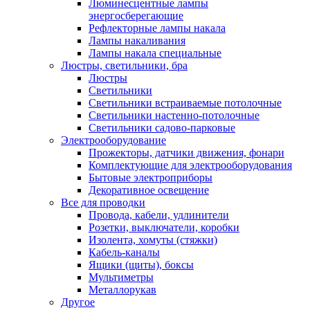
Люминесцентные лампы
энергосберегающие
Рефлекторные лампы накала
Лампы накаливания
Лампы накала специальные
Люстры, светильники, бра
Люстры
Светильники
Светильники встраиваемые потолочные
Светильники настенно-потолочные
Светильники садово-парковые
Электрооборудование
Прожекторы, датчики движения, фонари
Комплектующие для электрооборудования
Бытовые электроприборы
Декоративное освещение
Все для проводки
Провода, кабели, удлинители
Розетки, выключатели, коробки
Изолента, хомуты (стяжки)
Кабель-каналы
Ящики (щиты), боксы
Мультиметры
Металлорукав
Другое