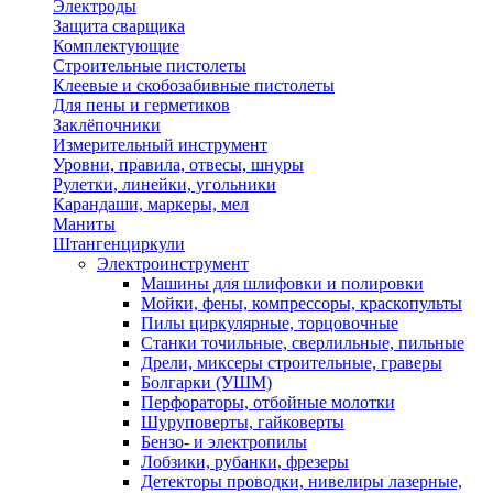
Электроды
Защита сварщика
Комплектующие
Строительные пистолеты
Клеевые и скобозабивные пистолеты
Для пены и герметиков
Заклёпочники
Измерительный инструмент
Уровни, правила, отвесы, шнуры
Рулетки, линейки, угольники
Карандаши, маркеры, мел
Маниты
Штангенциркули
Электроинструмент
Машины для шлифовки и полировки
Мойки, фены, компрессоры, краскопульты
Пилы циркулярные, торцовочные
Станки точильные, сверлильные, пильные
Дрели, миксеры строительные, граверы
Болгарки (УШМ)
Перфораторы, отбойные молотки
Шуруповерты, гайковерты
Бензо- и электропилы
Лобзики, рубанки, фрезеры
Детекторы проводки, нивелиры лазерные,