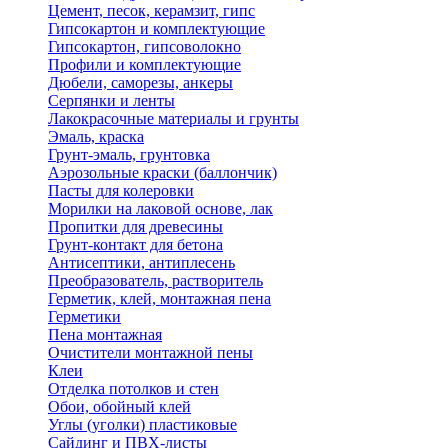
Цемент, песок, керамзит, гипс
Гипсокартон и комплектующие
Гипсокартон, гипсоволокно
Профили и комплектующие
Дюбели, саморезы, анкеры
Серпянки и ленты
Лакокрасочные материалы и грунты
Эмаль, краска
Грунт-эмаль, грунтовка
Аэрозольные краски (баллончик)
Пасты для колеровки
Морилки на лаковой основе, лак
Пропитки для древесины
Грунт-контакт для бетона
Антисептики, антиплесень
Преобразователь, растворитель
Герметик, клей, монтажная пена
Герметики
Пена монтажная
Очистители монтажной пены
Клеи
Отделка потолков и стен
Обои, обойный клей
Углы (уголки) пластиковые
Сайдинг и ПВХ-листы