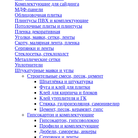
Комплектующие для сайдинга
МДФ-панели
Облицовочная плитка
Плинтусы ПВХ и комплектующие
Потолочные плиты и плинтусы
Пленка декоративная
Уголки, маяки, сетки, ленты
Скотч, малярная лента, пленка
Серпянки и ленты
Стеклосетка, стеклохолст
Металлические сетки
Уплотнители
Штукатурные маяки и углы
Строительные смеси, песок, цемент
Шпатлёвка и штукатурка
Фуга и клей для плитки
Клей для кирпича и блоков
Клей утеплителя и ГК
Стяжка, гидроизоляция, самонивелир
Цемент, песок, керамзит, гипс
Гипсокартон и комплектующие
Гипсокартон, гипсоволокно
Профили и комплектующие
Дюбели, саморезы, анкеры
Серпянки и ленты