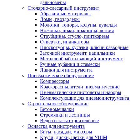
дальномеры
Столярно-слесарный инструмент
Абразивные материалы
Ломы, гвоздодеры
Молотки, топоры, колуны, кувалды
Ножовки, ножи, ножницы, лезвия
Струбцины, стусло, плиткорезы
Отвертки, индикаторы
Плоскогубцы, кусачки, ключи разводные
Заточной инструмент, напильники
Металлообрабатывающий инструмент
Ручные рубанки и стамески
Ящики для инструмента
Пневматическое оборудование
Компрессоры
Краскораспылители пневматические
Пневматические пистолеты и наборы
Комплектующие для пневмоинструмента
Строительное оборудование
Бетономешалки
Стремянки и лестницы
Ведра и тазы строительные
Оснастка для инструмента
Биты, насадки, миксеры
Круги, диски, щетки для УШМ