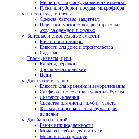
Мешки для мусора, укрывочные пленки
Губки для уборки, посуды, микрофибра
Спецодежда и обувь
Одежда (бытовая, защитная)
Перчатки, маски, очки, респираторы
Уход за одеждой и обувью
Бытовые и строительные емкости
Бочки и контейнеры
Ёмкости для дома и строительства
Садовые
Тросы, канаты, цепи
Канаты, веревки
Тросы металлические
Цепи
Для кухни и туалета
Ёмкости для хранения и замораживания
Салфетки, полотенца, туалетная бумага
Скатерти, клеёнки
Средства для чистки труб и туалета
Фольга, пищевая пленка, бумага для
выпечки
Для бани и ванной
Банные принадлежности
Мочалки, губки для мытья тела
Мыло и пасты для рук