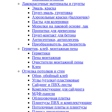
Лакокрасочные материалы и грунты
Эмаль, краска
Грунт-эмаль, грунтовка
Аэрозольные краски (баллончик)
Пасты для колеровки
Морилки на лаковой основе, лак
Пропитки для древесины
Грунт-контакт для бетона
Антисептики, антиплесень
Преобразователь, растворитель
Герметик, клей, монтажная пена
Герметики
Пена монтажная
Очистители монтажной пены
Клеи
Отделка потолков и стен
Обои, обойный клей
Углы (уголки) пластиковые
Сайдинг и ПВХ-листы
Комплектующие для сайдинга
МДФ-панели
Облицовочная плитка
Плинтусы ПВХ и комплектующие
Потолочные плиты и плинтусы
Пленка декоративная