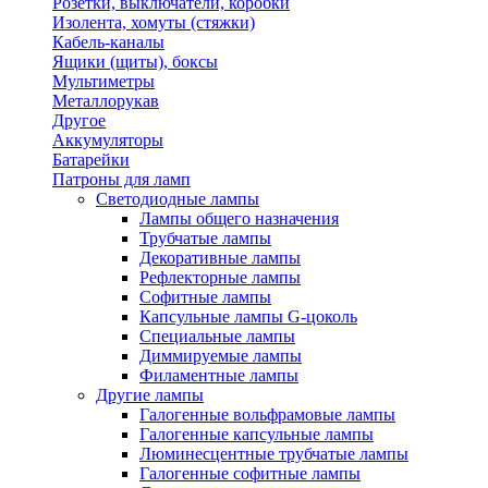
Розетки, выключатели, коробки
Изолента, хомуты (стяжки)
Кабель-каналы
Ящики (щиты), боксы
Мультиметры
Металлорукав
Другое
Аккумуляторы
Батарейки
Патроны для ламп
Светодиодные лампы
Лампы общего назначения
Трубчатые лампы
Декоративные лампы
Рефлекторные лампы
Софитные лампы
Капсульные лампы G-цоколь
Специальные лампы
Диммируемые лампы
Филаментные лампы
Другие лампы
Галогенные вольфрамовые лампы
Галогенные капсульные лампы
Люминесцентные трубчатые лампы
Галогенные софитные лампы