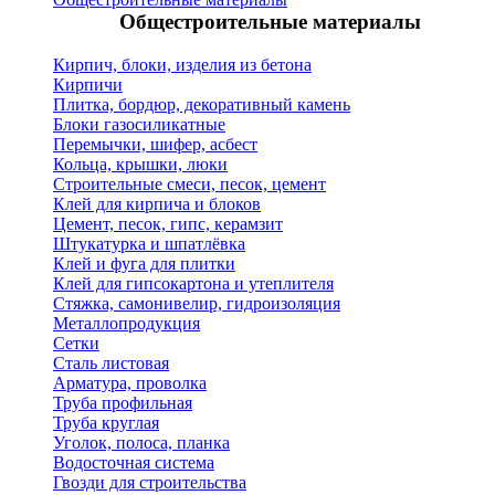
Общестроительные материалы
Кирпич, блоки, изделия из бетона
Кирпичи
Плитка, бордюр, декоративный камень
Блоки газосиликатные
Перемычки, шифер, асбест
Кольца, крышки, люки
Строительные смеси, песок, цемент
Клей для кирпича и блоков
Цемент, песок, гипс, керамзит
Штукатурка и шпатлёвка
Клей и фуга для плитки
Клей для гипсокартона и утеплителя
Стяжка, самонивелир, гидроизоляция
Металлопродукция
Сетки
Сталь листовая
Арматура, проволка
Труба профильная
Труба круглая
Уголок, полоса, планка
Водосточная система
Гвозди для строительства