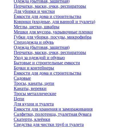
Одежда (бытовая, защитная)
Перчатки, маски, очки, респираторы
Для уборки и чистки
Ёмкости для дома и строительства
Коврики (входные, для ванной и туалета)
Метлы, щетки, швабры
Мешки для мусора, укрывочные пленки
Губки для уборки, посуды, микрофибра
Спецодежда и обувь
Одежда (бытовая, защитная)
Перчатки, маски, очки, респираторы
Уход за одеждой и обувью
Бытовые и строительные емкости
Бочки и контейнеры
Ёмкости для дома и строительства
Садовые
Тросы, канаты, цепи
Канаты, веревки
Тросы металлические
Цепи
Для кухни и туалета
Ёмкости для хранения и замораживания
Салфетки, полотенца, туалетная бумага
Скатерти, клеёнки
Средства для чистки труб и туалета