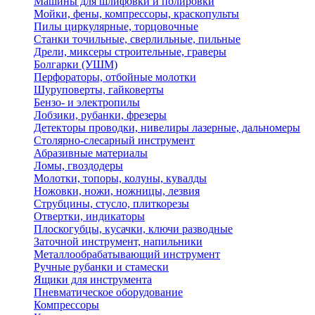
Машины для шлифовки и полировки
Мойки, фены, компрессоры, краскопульты
Пилы циркулярные, торцовочные
Станки точильные, сверлильные, пильные
Дрели, миксеры строительные, граверы
Болгарки (УШМ)
Перфораторы, отбойные молотки
Шуруповерты, гайковерты
Бензо- и электропилы
Лобзики, рубанки, фрезеры
Детекторы проводки, нивелиры лазерные, дальномеры
Столярно-слесарный инструмент
Абразивные материалы
Ломы, гвоздодеры
Молотки, топоры, колуны, кувалды
Ножовки, ножи, ножницы, лезвия
Струбцины, стусло, плиткорезы
Отвертки, индикаторы
Плоскогубцы, кусачки, ключи разводные
Заточной инструмент, напильники
Металлообрабатывающий инструмент
Ручные рубанки и стамески
Ящики для инструмента
Пневматическое оборудование
Компрессоры