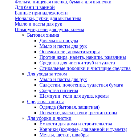
Фольга, пищевая пленка, бумага для выпечки
Для бани и ванной
Банные принадлежности
Мочалки, губки для мытья тела
Мыло и пасты для рук
Шампуни, гели для душа, кремы
Бытовая химия
Для мытья посуды
Мыло и пасты для рук
Освежители, ароматизаторы
Против жира, налета, накипи, ржавчины
Средства для чистки труб и туалета
Стиральные порошки и чистящие средства
Для ухода за телом
Мыло и пасты для рук
Салфетки, полотенца, туалетная бумага
Средства гигиены
Шампуни, гели для душа, кремы
Средства защиты
Одежда (бытовая, защитная)
Перчатки, маски, очки, респираторы
Для уборки и чистки
Ёмкости для дома и строительства
Коврики (входные, для ванной и туалета)
Метлы, щетки, швабры