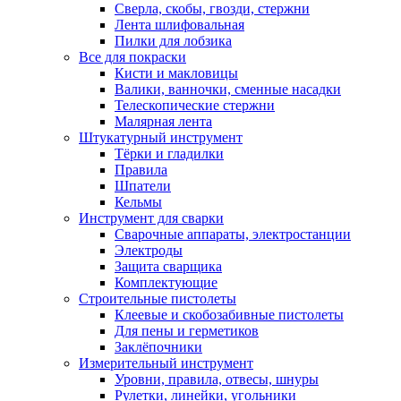
Сверла, скобы, гвозди, стержни
Лента шлифовальная
Пилки для лобзика
Все для покраски
Кисти и макловицы
Валики, ванночки, сменные насадки
Телескопические стержни
Малярная лента
Штукатурный инструмент
Тёрки и гладилки
Правила
Шпатели
Кельмы
Инструмент для сварки
Сварочные аппараты, электростанции
Электроды
Защита сварщика
Комплектующие
Строительные пистолеты
Клеевые и скобозабивные пистолеты
Для пены и герметиков
Заклёпочники
Измерительный инструмент
Уровни, правила, отвесы, шнуры
Рулетки, линейки, угольники