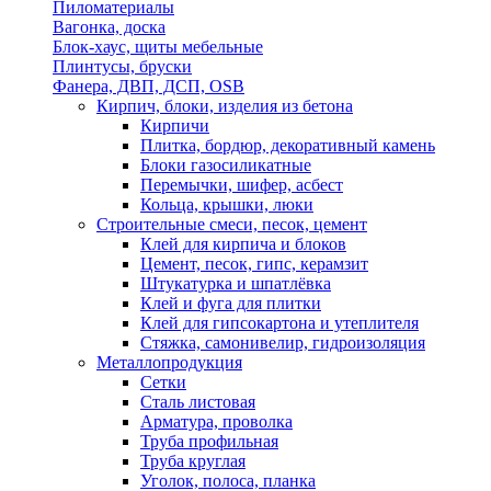
Пиломатериалы
Вагонка, доска
Блок-хаус, щиты мебельные
Плинтусы, бруски
Фанера, ДВП, ДСП, OSB
Кирпич, блоки, изделия из бетона
Кирпичи
Плитка, бордюр, декоративный камень
Блоки газосиликатные
Перемычки, шифер, асбест
Кольца, крышки, люки
Строительные смеси, песок, цемент
Клей для кирпича и блоков
Цемент, песок, гипс, керамзит
Штукатурка и шпатлёвка
Клей и фуга для плитки
Клей для гипсокартона и утеплителя
Стяжка, самонивелир, гидроизоляция
Металлопродукция
Сетки
Сталь листовая
Арматура, проволка
Труба профильная
Труба круглая
Уголок, полоса, планка