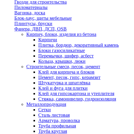
Гвозди для строительства
Пиломатериалы
Вагонка, доска
Блок-хаус, щиты мебельные
Плинтусы, бруски
Фанера, ДВП, ДСП, OSB
Кирпич, блоки, изделия из бетона
Кирпичи
Плитка, бордюр, декоративный камень
Блоки газосиликатные
Перемычки, шифер, асбест
Кольца, крышки, люки
Строительные смеси, песок, цемент
Клей для кирпича и блоков
Цемент, песок, гипс, керамзит
Штукатурка и шпатлёвка
Клей и фуга для плитки
Клей для гипсокартона и утеплителя
Стяжка, самонивелир, гидроизоляция
Металлопродукция
Сетки
Сталь листовая
Арматура, проволка
Труба профильная
Труба круглая