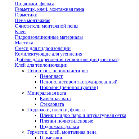
Подложки, фольга
Герметик, клей, монтажная пена
Герметики
Пена монтажная
Очистители монтажной пены
Клеи
Гидроизоляционные материалы
Мастика
Смеси для гидроизоляции
Комплектующие для утепления
Дюбель для крепления теплоизоляции (зонтики)
Клей для теплоизоляции
Пенопласт, пенополистирол
Пенопласт
Пенополистирол экструдированный
Поролон (пенополиуретан)
Минеральная вата
Каменная вата
Стекловата
Подложки, пленки, фольга
Пленки гидро-паро и штукатурная сетка
Пленки полиэтиленовые
Подложки, фольга
Герметик, клей, монтажная пена
Герметики