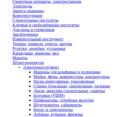
Сварочные аппараты, электростанции
Электроды
Защита сварщика
Комплектующие
Строительные пистолеты
Клеевые и скобозабивные пистолеты
Для пены и герметиков
Заклёпочники
Измерительный инструмент
Уровни, правила, отвесы, шнуры
Рулетки, линейки, угольники
Карандаши, маркеры, мел
Маниты
Штангенциркули
Электроинструмент
Машины для шлифовки и полировки
Мойки, фены, компрессоры, краскопульты
Пилы циркулярные, торцовочные
Станки точильные, сверлильные, пильные
Дрели, миксеры строительные, граверы
Болгарки (УШМ)
Перфораторы, отбойные молотки
Шуруповерты, гайковерты
Бензо- и электропилы
Лобзики, рубанки, фрезеры