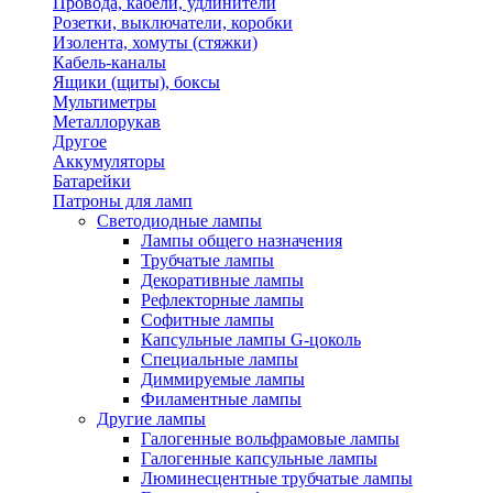
Провода, кабели, удлинители
Розетки, выключатели, коробки
Изолента, хомуты (стяжки)
Кабель-каналы
Ящики (щиты), боксы
Мультиметры
Металлорукав
Другое
Аккумуляторы
Батарейки
Патроны для ламп
Светодиодные лампы
Лампы общего назначения
Трубчатые лампы
Декоративные лампы
Рефлекторные лампы
Софитные лампы
Капсульные лампы G-цоколь
Специальные лампы
Диммируемые лампы
Филаментные лампы
Другие лампы
Галогенные вольфрамовые лампы
Галогенные капсульные лампы
Люминесцентные трубчатые лампы