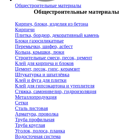
Общестроительные материалы
Общестроительные материалы
Кирпич, блоки, изделия из бетона
Кирпичи
Плитка, бордюр, декоративный камень
Блоки газосиликатные
Перемычки, шифер, асбест
Кольца, крышки, люки
Строительные смеси, песок, цемент
Клей для кирпича и блоков
Цемент, песок, гипс, керамзит
Штукатурка и шпатлёвка
Клей и фуга для плитки
Клей для гипсокартона и утеплителя
Стяжка, самонивелир, гидроизоляция
Металлопродукция
Сетки
Сталь листовая
Арматура, проволка
Труба профильная
Труба круглая
Уголок, полоса, планка
Водосточная система