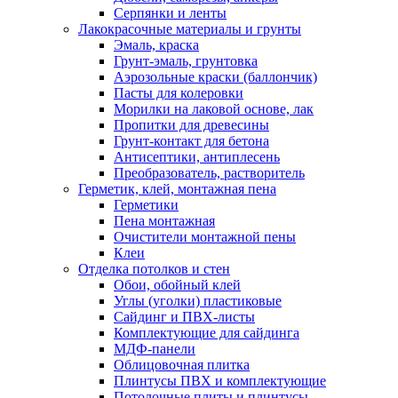
Серпянки и ленты
Лакокрасочные материалы и грунты
Эмаль, краска
Грунт-эмаль, грунтовка
Аэрозольные краски (баллончик)
Пасты для колеровки
Морилки на лаковой основе, лак
Пропитки для древесины
Грунт-контакт для бетона
Антисептики, антиплесень
Преобразователь, растворитель
Герметик, клей, монтажная пена
Герметики
Пена монтажная
Очистители монтажной пены
Клеи
Отделка потолков и стен
Обои, обойный клей
Углы (уголки) пластиковые
Сайдинг и ПВХ-листы
Комплектующие для сайдинга
МДФ-панели
Облицовочная плитка
Плинтусы ПВХ и комплектующие
Потолочные плиты и плинтусы