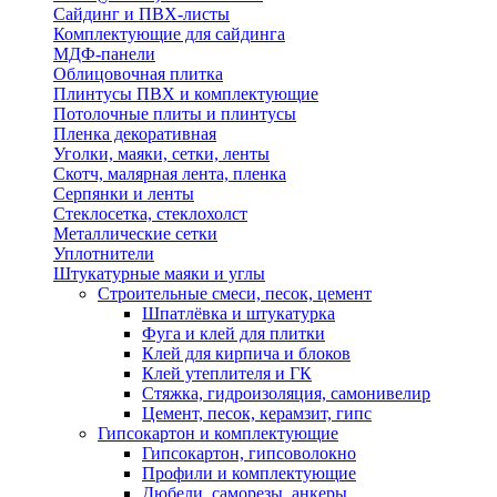
Сайдинг и ПВХ-листы
Комплектующие для сайдинга
МДФ-панели
Облицовочная плитка
Плинтусы ПВХ и комплектующие
Потолочные плиты и плинтусы
Пленка декоративная
Уголки, маяки, сетки, ленты
Скотч, малярная лента, пленка
Серпянки и ленты
Стеклосетка, стеклохолст
Металлические сетки
Уплотнители
Штукатурные маяки и углы
Строительные смеси, песок, цемент
Шпатлёвка и штукатурка
Фуга и клей для плитки
Клей для кирпича и блоков
Клей утеплителя и ГК
Стяжка, гидроизоляция, самонивелир
Цемент, песок, керамзит, гипс
Гипсокартон и комплектующие
Гипсокартон, гипсоволокно
Профили и комплектующие
Дюбели, саморезы, анкеры