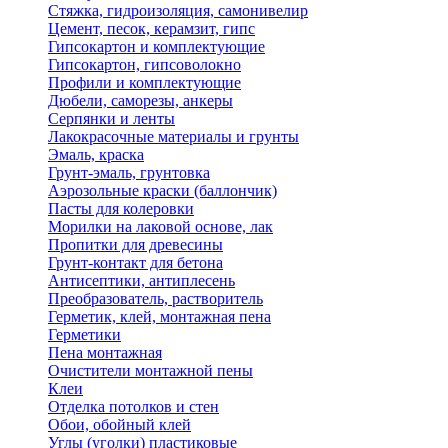
Стяжка, гидроизоляция, самонивелир
Цемент, песок, керамзит, гипс
Гипсокартон и комплектующие
Гипсокартон, гипсоволокно
Профили и комплектующие
Дюбели, саморезы, анкеры
Серпянки и ленты
Лакокрасочные материалы и грунты
Эмаль, краска
Грунт-эмаль, грунтовка
Аэрозольные краски (баллончик)
Пасты для колеровки
Морилки на лаковой основе, лак
Пропитки для древесины
Грунт-контакт для бетона
Антисептики, антиплесень
Преобразователь, растворитель
Герметик, клей, монтажная пена
Герметики
Пена монтажная
Очистители монтажной пены
Клеи
Отделка потолков и стен
Обои, обойный клей
Углы (уголки) пластиковые