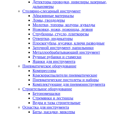
Детекторы проводки, нивелиры лазерные,
дальномеры
Столярно-слесарный инструмент
Абразивные материалы
Ломы, гвоздодеры
Молотки, топоры, колуны, кувалды
Ножовки, ножи, ножницы, лезвия
Струбцины, стусло, плиткорезы
Отвертки, индикаторы
Плоскогубцы, кусачки, ключи разводные
Заточной инструмент, напильники
Металлообрабатывающий инструмент
Ручные рубанки и стамески
Ящики для инструмента
Пневматическое оборудование
Компрессоры
Краскораспылители пневматические
Пневматические пистолеты и наборы
Комплектующие для пневмоинструмента
Строительное оборудование
Бетономешалки
Стремянки и лестницы
Ведра и тазы строительные
Оснастка для инструмента
Биты, насадки, миксеры