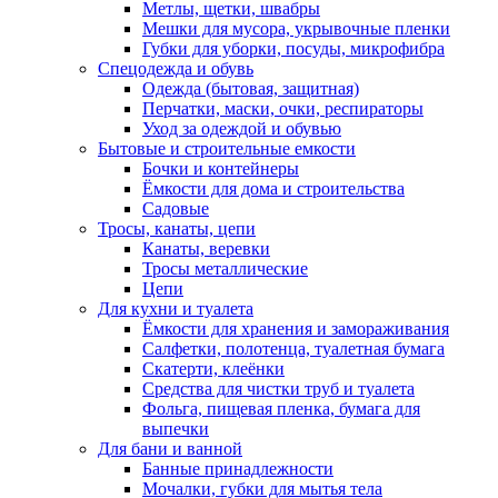
Метлы, щетки, швабры
Мешки для мусора, укрывочные пленки
Губки для уборки, посуды, микрофибра
Спецодежда и обувь
Одежда (бытовая, защитная)
Перчатки, маски, очки, респираторы
Уход за одеждой и обувью
Бытовые и строительные емкости
Бочки и контейнеры
Ёмкости для дома и строительства
Садовые
Тросы, канаты, цепи
Канаты, веревки
Тросы металлические
Цепи
Для кухни и туалета
Ёмкости для хранения и замораживания
Салфетки, полотенца, туалетная бумага
Скатерти, клеёнки
Средства для чистки труб и туалета
Фольга, пищевая пленка, бумага для
выпечки
Для бани и ванной
Банные принадлежности
Мочалки, губки для мытья тела