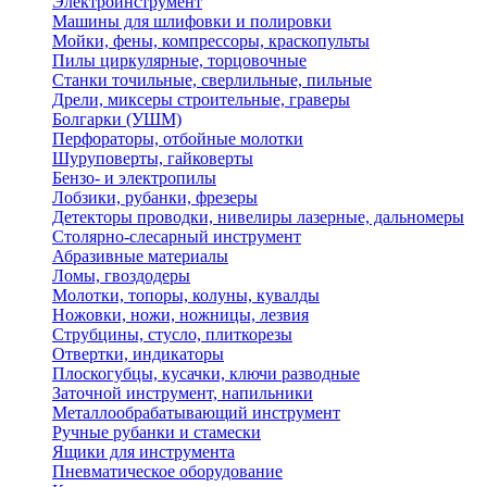
Электроинструмент
Машины для шлифовки и полировки
Мойки, фены, компрессоры, краскопульты
Пилы циркулярные, торцовочные
Станки точильные, сверлильные, пильные
Дрели, миксеры строительные, граверы
Болгарки (УШМ)
Перфораторы, отбойные молотки
Шуруповерты, гайковерты
Бензо- и электропилы
Лобзики, рубанки, фрезеры
Детекторы проводки, нивелиры лазерные, дальномеры
Столярно-слесарный инструмент
Абразивные материалы
Ломы, гвоздодеры
Молотки, топоры, колуны, кувалды
Ножовки, ножи, ножницы, лезвия
Струбцины, стусло, плиткорезы
Отвертки, индикаторы
Плоскогубцы, кусачки, ключи разводные
Заточной инструмент, напильники
Металлообрабатывающий инструмент
Ручные рубанки и стамески
Ящики для инструмента
Пневматическое оборудование