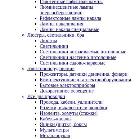
Галогенные софитные лампы
Люминесцентные лампы
энергосберегающие
Рефлекторные лампы накала
Лампы накаливания
Лампы накала специальные
Люстры, светильники, бра
Люстры
Светильники
Светильники встраиваемые потолочные
Светильники настенно-потолочные
Светильники садово-парковые
Электрооборудование
Прожекторы, датчики движения, фонари
Комплектующие для электрооборудования
Бытовые электроприборы
Декоративное освещение
Все для проводки
Провода, кабели, удлинители
Розетки, выключатели, коробки
Изолента, хомуты (стяжки)
Кабель-каналы
Ящики (щиты), боксы
Мультиметры
Металлорукав