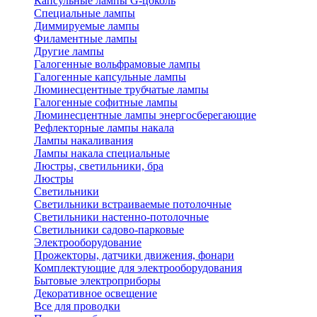
Капсульные лампы G-цоколь
Специальные лампы
Диммируемые лампы
Филаментные лампы
Другие лампы
Галогенные вольфрамовые лампы
Галогенные капсульные лампы
Люминесцентные трубчатые лампы
Галогенные софитные лампы
Люминесцентные лампы энергосберегающие
Рефлекторные лампы накала
Лампы накаливания
Лампы накала специальные
Люстры, светильники, бра
Люстры
Светильники
Светильники встраиваемые потолочные
Светильники настенно-потолочные
Светильники садово-парковые
Электрооборудование
Прожекторы, датчики движения, фонари
Комплектующие для электрооборудования
Бытовые электроприборы
Декоративное освещение
Все для проводки