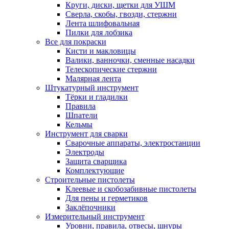
Круги, диски, щетки для УШМ
Сверла, скобы, гвозди, стержни
Лента шлифовальная
Пилки для лобзика
Все для покраски
Кисти и макловицы
Валики, ванночки, сменные насадки
Телескопические стержни
Малярная лента
Штукатурный инструмент
Тёрки и гладилки
Правила
Шпатели
Кельмы
Инструмент для сварки
Сварочные аппараты, электростанции
Электроды
Защита сварщика
Комплектующие
Строительные пистолеты
Клеевые и скобозабивные пистолеты
Для пены и герметиков
Заклёпочники
Измерительный инструмент
Уровни, правила, отвесы, шнуры