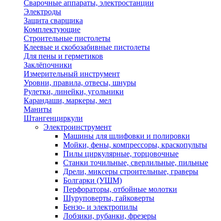
Сварочные аппараты, электростанции
Электроды
Защита сварщика
Комплектующие
Строительные пистолеты
Клеевые и скобозабивные пистолеты
Для пены и герметиков
Заклёпочники
Измерительный инструмент
Уровни, правила, отвесы, шнуры
Рулетки, линейки, угольники
Карандаши, маркеры, мел
Маниты
Штангенциркули
Электроинструмент
Машины для шлифовки и полировки
Мойки, фены, компрессоры, краскопульты
Пилы циркулярные, торцовочные
Станки точильные, сверлильные, пильные
Дрели, миксеры строительные, граверы
Болгарки (УШМ)
Перфораторы, отбойные молотки
Шуруповерты, гайковерты
Бензо- и электропилы
Лобзики, рубанки, фрезеры