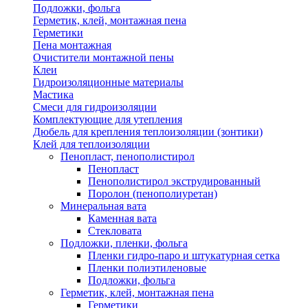
Подложки, фольга
Герметик, клей, монтажная пена
Герметики
Пена монтажная
Очистители монтажной пены
Клеи
Гидроизоляционные материалы
Мастика
Смеси для гидроизоляции
Комплектующие для утепления
Дюбель для крепления теплоизоляции (зонтики)
Клей для теплоизоляции
Пенопласт, пенополистирол
Пенопласт
Пенополистирол экструдированный
Поролон (пенополиуретан)
Минеральная вата
Каменная вата
Стекловата
Подложки, пленки, фольга
Пленки гидро-паро и штукатурная сетка
Пленки полиэтиленовые
Подложки, фольга
Герметик, клей, монтажная пена
Герметики