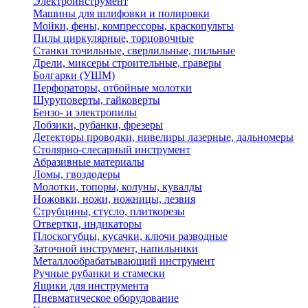
Электроинструмент
Машины для шлифовки и полировки
Мойки, фены, компрессоры, краскопульты
Пилы циркулярные, торцовочные
Станки точильные, сверлильные, пильные
Дрели, миксеры строительные, граверы
Болгарки (УШМ)
Перфораторы, отбойные молотки
Шуруповерты, гайковерты
Бензо- и электропилы
Лобзики, рубанки, фрезеры
Детекторы проводки, нивелиры лазерные, дальномеры
Столярно-слесарный инструмент
Абразивные материалы
Ломы, гвоздодеры
Молотки, топоры, колуны, кувалды
Ножовки, ножи, ножницы, лезвия
Струбцины, стусло, плиткорезы
Отвертки, индикаторы
Плоскогубцы, кусачки, ключи разводные
Заточной инструмент, напильники
Металлообрабатывающий инструмент
Ручные рубанки и стамески
Ящики для инструмента
Пневматическое оборудование