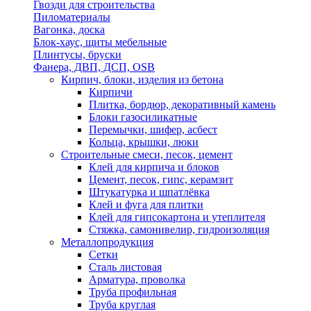
Гвозди для строительства
Пиломатериалы
Вагонка, доска
Блок-хаус, щиты мебельные
Плинтусы, бруски
Фанера, ДВП, ДСП, OSB
Кирпич, блоки, изделия из бетона
Кирпичи
Плитка, бордюр, декоративный камень
Блоки газосиликатные
Перемычки, шифер, асбест
Кольца, крышки, люки
Строительные смеси, песок, цемент
Клей для кирпича и блоков
Цемент, песок, гипс, керамзит
Штукатурка и шпатлёвка
Клей и фуга для плитки
Клей для гипсокартона и утеплителя
Стяжка, самонивелир, гидроизоляция
Металлопродукция
Сетки
Сталь листовая
Арматура, проволка
Труба профильная
Труба круглая