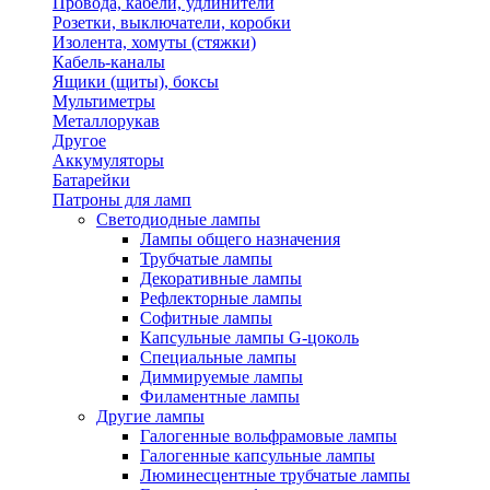
Провода, кабели, удлинители
Розетки, выключатели, коробки
Изолента, хомуты (стяжки)
Кабель-каналы
Ящики (щиты), боксы
Мультиметры
Металлорукав
Другое
Аккумуляторы
Батарейки
Патроны для ламп
Светодиодные лампы
Лампы общего назначения
Трубчатые лампы
Декоративные лампы
Рефлекторные лампы
Софитные лампы
Капсульные лампы G-цоколь
Специальные лампы
Диммируемые лампы
Филаментные лампы
Другие лампы
Галогенные вольфрамовые лампы
Галогенные капсульные лампы
Люминесцентные трубчатые лампы