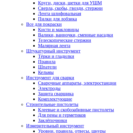
Круги, диски, щетки для УШМ
Сверла, скобы, гвозди, стержни
Лента шлифовальная
Пилки для лобзика
Все для покраски
Кисти и макловицы
Валики, ванночки, сменные насадки
Телескопические стержни
Малярная лента
Штукатурный инструмент
Тёрки и гладилки
Правила
Шпатели
Кельмы
Инструмент для сварки
Сварочные аппараты, электростанции
Электроды
Защита сварщика
Комплектующие
Строительные пистолеты
Клеевые и скобозабивные пистолеты
Для пены и герметиков
Заклёпочники
Измерительный инструмент
Уровни, правила, отвесы, шнуры