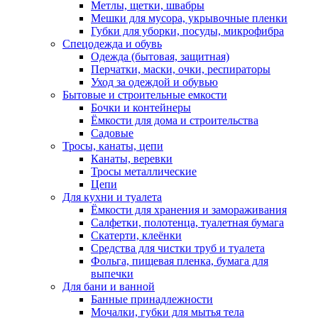
Метлы, щетки, швабры
Мешки для мусора, укрывочные пленки
Губки для уборки, посуды, микрофибра
Спецодежда и обувь
Одежда (бытовая, защитная)
Перчатки, маски, очки, респираторы
Уход за одеждой и обувью
Бытовые и строительные емкости
Бочки и контейнеры
Ёмкости для дома и строительства
Садовые
Тросы, канаты, цепи
Канаты, веревки
Тросы металлические
Цепи
Для кухни и туалета
Ёмкости для хранения и замораживания
Салфетки, полотенца, туалетная бумага
Скатерти, клеёнки
Средства для чистки труб и туалета
Фольга, пищевая пленка, бумага для
выпечки
Для бани и ванной
Банные принадлежности
Мочалки, губки для мытья тела