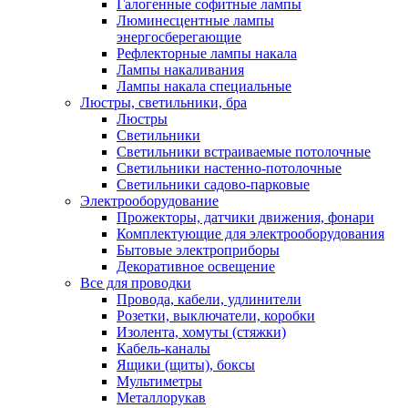
Галогенные софитные лампы
Люминесцентные лампы
энергосберегающие
Рефлекторные лампы накала
Лампы накаливания
Лампы накала специальные
Люстры, светильники, бра
Люстры
Светильники
Светильники встраиваемые потолочные
Светильники настенно-потолочные
Светильники садово-парковые
Электрооборудование
Прожекторы, датчики движения, фонари
Комплектующие для электрооборудования
Бытовые электроприборы
Декоративное освещение
Все для проводки
Провода, кабели, удлинители
Розетки, выключатели, коробки
Изолента, хомуты (стяжки)
Кабель-каналы
Ящики (щиты), боксы
Мультиметры
Металлорукав