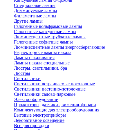
Капсульные лампы G-цоколь
Специальные лампы
Диммируемые лампы
Филаментные лампы
Другие лампы
Галогенные вольфрамовые лампы
Галогенные капсульные лампы
Люминесцентные трубчатые лампы
Галогенные софитные лампы
Люминесцентные лампы энергосберегающие
Рефлекторные лампы накала
Лампы накаливания
Лампы накала специальные
Люстры, светильники, бра
Люстры
Светильники
Светильники встраиваемые потолочные
Светильники настенно-потолочные
Светильники садово-парковые
Электрооборудование
Прожекторы, датчики движения, фонари
Комплектующие для электрооборудования
Бытовые электроприборы
Декоративное освещение
Все для проводки