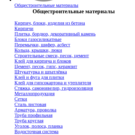
Общестроительные материалы
Общестроительные материалы
Кирпич, блоки, изделия из бетона
Кирпичи
Плитка, бордюр, декоративный камень
Блоки газосиликатные
Перемычки, шифер, асбест
Кольца, крышки, люки
Строительные смеси, песок, цемент
Клей для кирпича и блоков
Цемент, песок, гипс, керамзит
Штукатурка и шпатлёвка
Клей и фуга для плитки
Клей для гипсокартона и утеплителя
Стяжка, самонивелир, гидроизоляция
Металлопродукция
Сетки
Сталь листовая
Арматура, проволка
Труба профильная
Труба круглая
Уголок, полоса, планка
Водосточная система