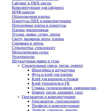
Сайдинг и ПВХ-листы
Комплектующие для сайдинга
МДФ-панели
Облицовочная плитка
Плинтусы ПВХ и комплектующие
Потолочные плиты и плинтусы
Пленка декоративная
Уголки, маяки, сетки, ленты
Скотч, малярная лента, пленка
Серпянки и ленты
Стеклосетка, стеклохолст
Металлические сетки
Уплотнители
Штукатурные маяки и углы
Строительные смеси, песок, цемент
Шпатлёвка и штукатурка
Фуга и клей для плитки
Клей для кирпича и блоков
Клей утеплителя и ГК
Стяжка, гидроизоляция, самонивелир
Цемент, песок, керамзит, гипс
Гипсокартон и комплектующие
Гипсокартон, гипсоволокно
Профили и комплектующие
Дюбели, саморезы, анкеры