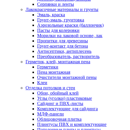
Серпянки и ленты
Лакокрасочные материалы и грунты
Эмаль, краска
Грунт-эмаль, грунтовка
Аэрозольные краски (баллончик)
Пасты для колеровки
Морилки на лаковой основе, лак
Пропитки для древесины
Грунт-контакт для бетона
Антисептики, антиплесень
Преобразователь, растворитель
Герметик, клей, монтажная пена
Герметики
Пена монтажная
Очистители монтажной пены
Клеи
Отделка потолков и стен
Обои, обойный клей
Углы (уголки) пластиковые
Сайдинг и ПВХ-листы
Комплектующие для сайдинга
МДФ-панели
Облицовочная плитка
Плинтусы ПВХ и комплектующие
Потолочные плиты и плинтусы