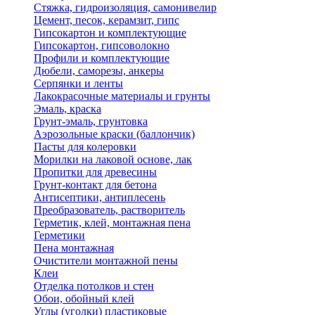
Стяжка, гидроизоляция, самонивелир
Цемент, песок, керамзит, гипс
Гипсокартон и комплектующие
Гипсокартон, гипсоволокно
Профили и комплектующие
Дюбели, саморезы, анкеры
Серпянки и ленты
Лакокрасочные материалы и грунты
Эмаль, краска
Грунт-эмаль, грунтовка
Аэрозольные краски (баллончик)
Пасты для колеровки
Морилки на лаковой основе, лак
Пропитки для древесины
Грунт-контакт для бетона
Антисептики, антиплесень
Преобразователь, растворитель
Герметик, клей, монтажная пена
Герметики
Пена монтажная
Очистители монтажной пены
Клеи
Отделка потолков и стен
Обои, обойный клей
Углы (уголки) пластиковые