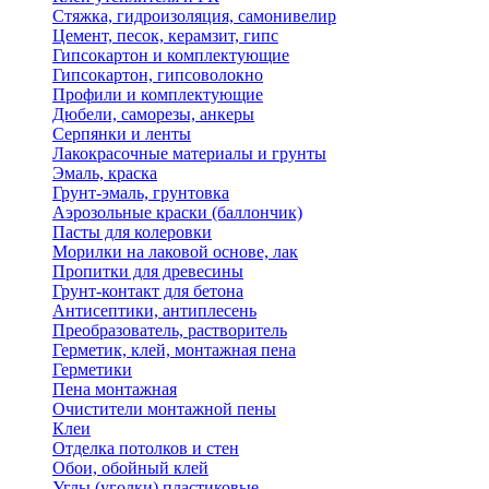
Стяжка, гидроизоляция, самонивелир
Цемент, песок, керамзит, гипс
Гипсокартон и комплектующие
Гипсокартон, гипсоволокно
Профили и комплектующие
Дюбели, саморезы, анкеры
Серпянки и ленты
Лакокрасочные материалы и грунты
Эмаль, краска
Грунт-эмаль, грунтовка
Аэрозольные краски (баллончик)
Пасты для колеровки
Морилки на лаковой основе, лак
Пропитки для древесины
Грунт-контакт для бетона
Антисептики, антиплесень
Преобразователь, растворитель
Герметик, клей, монтажная пена
Герметики
Пена монтажная
Очистители монтажной пены
Клеи
Отделка потолков и стен
Обои, обойный клей
Углы (уголки) пластиковые