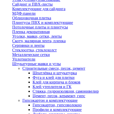
Сайдинг и ПВХ-листы
Комплектующие для сайдинга
МДФ-панели
Облицовочная плитка
Плинтусы ПВХ и комплектующие
Потолочные плиты и плинтусы
Пленка декоративная
Уголки, маяки, сетки, ленты
Скотч, малярная лента, пленка
Серпянки и ленты
Стеклосетка, стеклохолст
Металлические сетки
Уплотнители
Штукатурные маяки и углы
Строительные смеси, песок, цемент
Шпатлёвка и штукатурка
Фуга и клей для плитки
Клей для кирпича и блоков
Клей утеплителя и ГК
Стяжка, гидроизоляция, самонивелир
Цемент, песок, керамзит, гипс
Гипсокартон и комплектующие
Гипсокартон, гипсоволокно
Профили и комплектующие