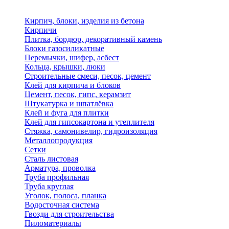
Кирпич, блоки, изделия из бетона
Кирпичи
Плитка, бордюр, декоративный камень
Блоки газосиликатные
Перемычки, шифер, асбест
Кольца, крышки, люки
Строительные смеси, песок, цемент
Клей для кирпича и блоков
Цемент, песок, гипс, керамзит
Штукатурка и шпатлёвка
Клей и фуга для плитки
Клей для гипсокартона и утеплителя
Стяжка, самонивелир, гидроизоляция
Металлопродукция
Сетки
Сталь листовая
Арматура, проволка
Труба профильная
Труба круглая
Уголок, полоса, планка
Водосточная система
Гвозди для строительства
Пиломатериалы