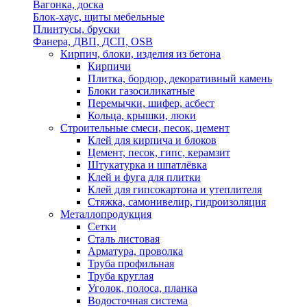
Вагонка, доска
Блок-хаус, щиты мебельные
Плинтусы, бруски
Фанера, ДВП, ДСП, OSB
Кирпич, блоки, изделия из бетона
Кирпичи
Плитка, бордюр, декоративный камень
Блоки газосиликатные
Перемычки, шифер, асбест
Кольца, крышки, люки
Строительные смеси, песок, цемент
Клей для кирпича и блоков
Цемент, песок, гипс, керамзит
Штукатурка и шпатлёвка
Клей и фуга для плитки
Клей для гипсокартона и утеплителя
Стяжка, самонивелир, гидроизоляция
Металлопродукция
Сетки
Сталь листовая
Арматура, проволка
Труба профильная
Труба круглая
Уголок, полоса, планка
Водосточная система