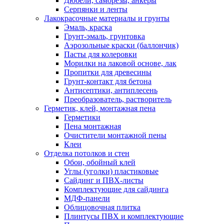
Дюбели, саморезы, анкеры
Серпянки и ленты
Лакокрасочные материалы и грунты
Эмаль, краска
Грунт-эмаль, грунтовка
Аэрозольные краски (баллончик)
Пасты для колеровки
Морилки на лаковой основе, лак
Пропитки для древесины
Грунт-контакт для бетона
Антисептики, антиплесень
Преобразователь, растворитель
Герметик, клей, монтажная пена
Герметики
Пена монтажная
Очистители монтажной пены
Клеи
Отделка потолков и стен
Обои, обойный клей
Углы (уголки) пластиковые
Сайдинг и ПВХ-листы
Комплектующие для сайдинга
МДФ-панели
Облицовочная плитка
Плинтусы ПВХ и комплектующие