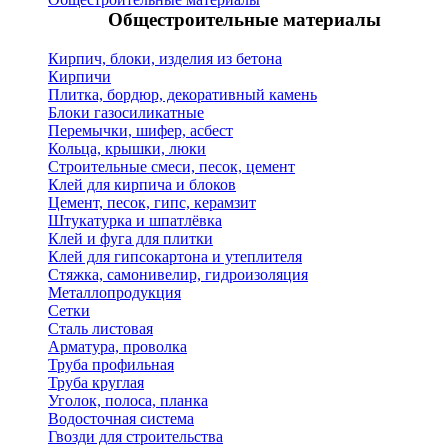
Общестроительные материалы
Кирпич, блоки, изделия из бетона
Кирпичи
Плитка, бордюр, декоративный камень
Блоки газосиликатные
Перемычки, шифер, асбест
Кольца, крышки, люки
Строительные смеси, песок, цемент
Клей для кирпича и блоков
Цемент, песок, гипс, керамзит
Штукатурка и шпатлёвка
Клей и фуга для плитки
Клей для гипсокартона и утеплителя
Стяжка, самонивелир, гидроизоляция
Металлопродукция
Сетки
Сталь листовая
Арматура, проволка
Труба профильная
Труба круглая
Уголок, полоса, планка
Водосточная система
Гвозди для строительства