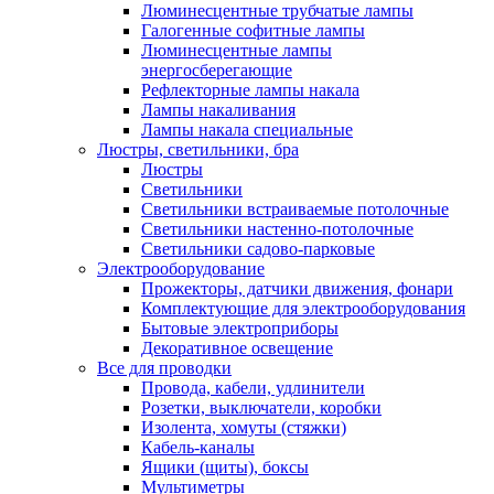
Люминесцентные трубчатые лампы
Галогенные софитные лампы
Люминесцентные лампы
энергосберегающие
Рефлекторные лампы накала
Лампы накаливания
Лампы накала специальные
Люстры, светильники, бра
Люстры
Светильники
Светильники встраиваемые потолочные
Светильники настенно-потолочные
Светильники садово-парковые
Электрооборудование
Прожекторы, датчики движения, фонари
Комплектующие для электрооборудования
Бытовые электроприборы
Декоративное освещение
Все для проводки
Провода, кабели, удлинители
Розетки, выключатели, коробки
Изолента, хомуты (стяжки)
Кабель-каналы
Ящики (щиты), боксы
Мультиметры