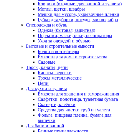
Коврики (входные, для ванной и туалета)
Метлы, щетки, швабры
Мешки для мусора, укрывочные пленки
Губки для уборки, посуды, микрофибра
Спецодежда и обувь
Одежда (бытовая, защитная)
Перчатки, маски, очки, респираторы
Уход за одеждой и обувью
Бытовые и строительные емкости
Бочки и контейнеры
Ёмкости для дома и строительства
Садовые
Тросы, канаты, цепи
Канаты, веревки
Тросы металлические
Цепи
Для кухни и туалета
Ёмкости для хранения и замораживания
Салфетки, полотенца, туалетная бумага
Скатерти, клеёнки
Средства для чистки труб и туалета
Фольга, пищевая пленка, бумага для
выпечки
Для бани и ванной
Банные принадлежности