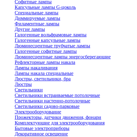
Софитные лампы
Капсульные лампы G-цоколь
Специальные лампы
Диммируемые лампы
Филаментные лампы
Другие лампы
Галогенные вольфрамовые лампы
Галогенные капсульные лампы
Люминесцентные трубчатые лампы
Галогенные софитные лампы
Люминесцентные лампы энергосберегающие
Рефлекторные лампы накала
Лампы накаливания
Лампы накала специальные
Люстры, светильники, бра
Люстры
Светильники
Светильники встраиваемые потолочные
Светильники настенно-потолочные
Светильники садово-парковые
Электрооборудование
Прожекторы, датчики движения, фонари
Комплектующие для электрооборудования
Бытовые электроприборы
Декоративное освещение