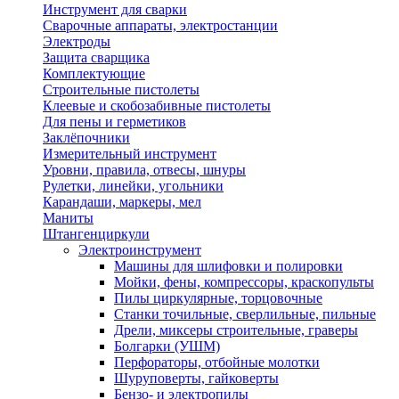
Инструмент для сварки
Сварочные аппараты, электростанции
Электроды
Защита сварщика
Комплектующие
Строительные пистолеты
Клеевые и скобозабивные пистолеты
Для пены и герметиков
Заклёпочники
Измерительный инструмент
Уровни, правила, отвесы, шнуры
Рулетки, линейки, угольники
Карандаши, маркеры, мел
Маниты
Штангенциркули
Электроинструмент
Машины для шлифовки и полировки
Мойки, фены, компрессоры, краскопульты
Пилы циркулярные, торцовочные
Станки точильные, сверлильные, пильные
Дрели, миксеры строительные, граверы
Болгарки (УШМ)
Перфораторы, отбойные молотки
Шуруповерты, гайковерты
Бензо- и электропилы