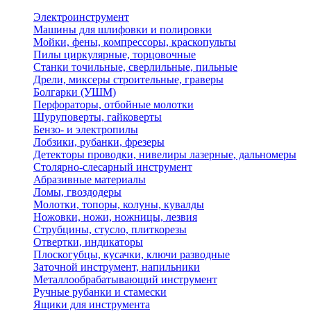
Электроинструмент
Машины для шлифовки и полировки
Мойки, фены, компрессоры, краскопульты
Пилы циркулярные, торцовочные
Станки точильные, сверлильные, пильные
Дрели, миксеры строительные, граверы
Болгарки (УШМ)
Перфораторы, отбойные молотки
Шуруповерты, гайковерты
Бензо- и электропилы
Лобзики, рубанки, фрезеры
Детекторы проводки, нивелиры лазерные, дальномеры
Столярно-слесарный инструмент
Абразивные материалы
Ломы, гвоздодеры
Молотки, топоры, колуны, кувалды
Ножовки, ножи, ножницы, лезвия
Струбцины, стусло, плиткорезы
Отвертки, индикаторы
Плоскогубцы, кусачки, ключи разводные
Заточной инструмент, напильники
Металлообрабатывающий инструмент
Ручные рубанки и стамески
Ящики для инструмента