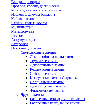
Все для проводки
Провода, кабели, удлинители
Розетки, выключатели, коробки
Изолента, хомуты (стяжки)
Кабель-каналы
Ящики (щиты), боксы
Мультиметры
Металлорукав
Другое
Аккумуляторы
Батарейки
Патроны для ламп
Светодиодные лампы
Лампы общего назначения
Трубчатые лампы
Декоративные лампы
Рефлекторные лампы
Софитные лампы
Капсульные лампы G-цоколь
Специальные лампы
Диммируемые лампы
Филаментные лампы
Другие лампы
Галогенные вольфрамовые лампы
Галогенные капсульные лампы