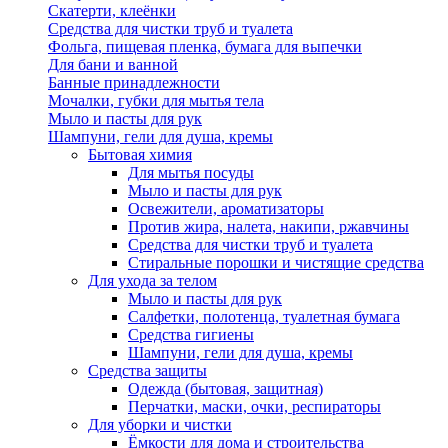
Скатерти, клеёнки
Средства для чистки труб и туалета
Фольга, пищевая пленка, бумага для выпечки
Для бани и ванной
Банные принадлежности
Мочалки, губки для мытья тела
Мыло и пасты для рук
Шампуни, гели для душа, кремы
Бытовая химия
Для мытья посуды
Мыло и пасты для рук
Освежители, ароматизаторы
Против жира, налета, накипи, ржавчины
Средства для чистки труб и туалета
Стиральные порошки и чистящие средства
Для ухода за телом
Мыло и пасты для рук
Салфетки, полотенца, туалетная бумага
Средства гигиены
Шампуни, гели для душа, кремы
Средства защиты
Одежда (бытовая, защитная)
Перчатки, маски, очки, респираторы
Для уборки и чистки
Ёмкости для дома и строительства