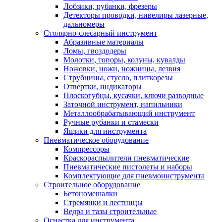
Лобзики, рубанки, фрезеры
Детекторы проводки, нивелиры лазерные,
дальномеры
Столярно-слесарный инструмент
Абразивные материалы
Ломы, гвоздодеры
Молотки, топоры, колуны, кувалды
Ножовки, ножи, ножницы, лезвия
Струбцины, стусло, плиткорезы
Отвертки, индикаторы
Плоскогубцы, кусачки, ключи разводные
Заточной инструмент, напильники
Металлообрабатывающий инструмент
Ручные рубанки и стамески
Ящики для инструмента
Пневматическое оборудование
Компрессоры
Краскораспылители пневматические
Пневматические пистолеты и наборы
Комплектующие для пневмоинструмента
Строительное оборудование
Бетономешалки
Стремянки и лестницы
Ведра и тазы строительные
Оснастка для инструмента