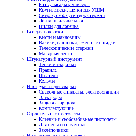
Биты, насадки, миксеры
Круги, диски, щетки для УШМ
Сверла, скобы, гвозди, стержни
Лента шлифовальная
Пилки для лобзика
Все для покраски
Кисти и макловицы
Валики, ванночки, сменные насадки
Телескопические стержни
Малярная лента
Штукатурный инструмент
Тёрки и гладилки
Правила
Шпатели
Кельмы
Инструмент для сварки
Сварочные аппараты, электростанции
Электроды
Защита сварщика
Комплектующие
Строительные пистолеты
Клеевые и скобозабивные пистолеты
Для пены и герметиков
Заклёпочники
Измерительный инструмент