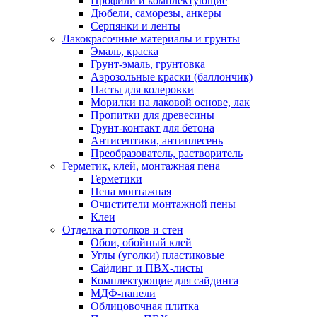
Профили и комплектующие
Дюбели, саморезы, анкеры
Серпянки и ленты
Лакокрасочные материалы и грунты
Эмаль, краска
Грунт-эмаль, грунтовка
Аэрозольные краски (баллончик)
Пасты для колеровки
Морилки на лаковой основе, лак
Пропитки для древесины
Грунт-контакт для бетона
Антисептики, антиплесень
Преобразователь, растворитель
Герметик, клей, монтажная пена
Герметики
Пена монтажная
Очистители монтажной пены
Клеи
Отделка потолков и стен
Обои, обойный клей
Углы (уголки) пластиковые
Сайдинг и ПВХ-листы
Комплектующие для сайдинга
МДФ-панели
Облицовочная плитка