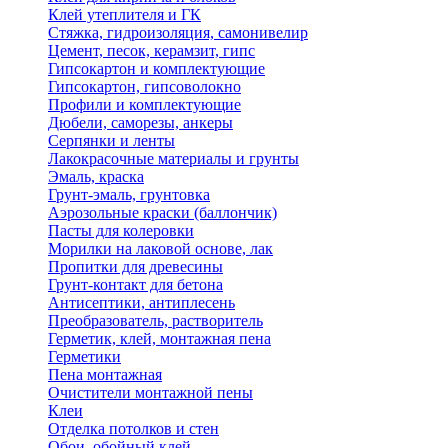
Клей утеплителя и ГК
Стяжка, гидроизоляция, самонивелир
Цемент, песок, керамзит, гипс
Гипсокартон и комплектующие
Гипсокартон, гипсоволокно
Профили и комплектующие
Дюбели, саморезы, анкеры
Серпянки и ленты
Лакокрасочные материалы и грунты
Эмаль, краска
Грунт-эмаль, грунтовка
Аэрозольные краски (баллончик)
Пасты для колеровки
Морилки на лаковой основе, лак
Пропитки для древесины
Грунт-контакт для бетона
Антисептики, антиплесень
Преобразователь, растворитель
Герметик, клей, монтажная пена
Герметики
Пена монтажная
Очистители монтажной пены
Клеи
Отделка потолков и стен
Обои, обойный клей