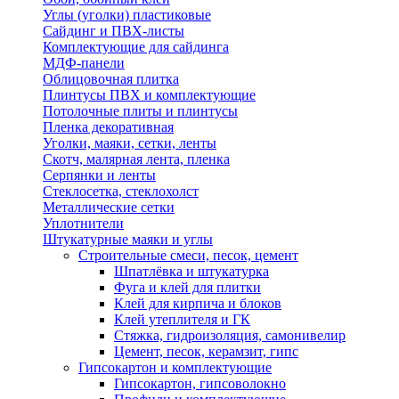
Углы (уголки) пластиковые
Сайдинг и ПВХ-листы
Комплектующие для сайдинга
МДФ-панели
Облицовочная плитка
Плинтусы ПВХ и комплектующие
Потолочные плиты и плинтусы
Пленка декоративная
Уголки, маяки, сетки, ленты
Скотч, малярная лента, пленка
Серпянки и ленты
Стеклосетка, стеклохолст
Металлические сетки
Уплотнители
Штукатурные маяки и углы
Строительные смеси, песок, цемент
Шпатлёвка и штукатурка
Фуга и клей для плитки
Клей для кирпича и блоков
Клей утеплителя и ГК
Стяжка, гидроизоляция, самонивелир
Цемент, песок, керамзит, гипс
Гипсокартон и комплектующие
Гипсокартон, гипсоволокно