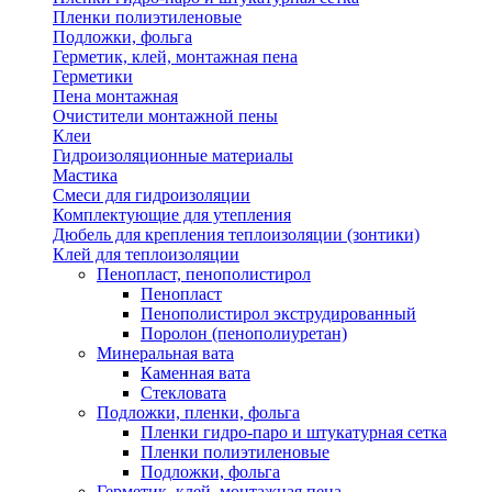
Пленки полиэтиленовые
Подложки, фольга
Герметик, клей, монтажная пена
Герметики
Пена монтажная
Очистители монтажной пены
Клеи
Гидроизоляционные материалы
Мастика
Смеси для гидроизоляции
Комплектующие для утепления
Дюбель для крепления теплоизоляции (зонтики)
Клей для теплоизоляции
Пенопласт, пенополистирол
Пенопласт
Пенополистирол экструдированный
Поролон (пенополиуретан)
Минеральная вата
Каменная вата
Стекловата
Подложки, пленки, фольга
Пленки гидро-паро и штукатурная сетка
Пленки полиэтиленовые
Подложки, фольга
Герметик, клей, монтажная пена