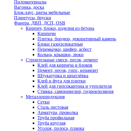
Пиломатериалы
Вагонка, доска
Блок-хаус, щиты мебельные
Плинтусы, бруски
Фанера, ДВП, ДСП, OSB
Кирпич, блоки, изделия из бетона
Кирпичи
Плитка, бордюр, декоративный камень
Блоки газосиликатные
Перемычки, шифер, асбест
Кольца, крышки, люки
Строительные смеси, песок, цемент
Клей для кирпича и блоков
Цемент, песок, гипс, керамзит
Штукатурка и шпатлёвка
Клей и фуга для плитки
Клей для гипсокартона и утеплителя
Стяжка, самонивелир, гидроизоляция
Металлопродукция
Сетки
Сталь листовая
Арматура, проволка
Труба профильная
Труба круглая
Уголок, полоса, планка