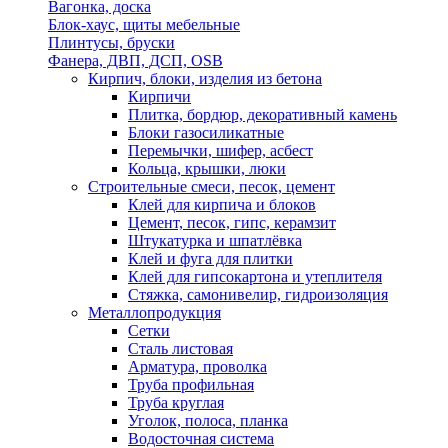
Вагонка, доска
Блок-хаус, щиты мебельные
Плинтусы, бруски
Фанера, ДВП, ДСП, OSB
Кирпич, блоки, изделия из бетона
Кирпичи
Плитка, бордюр, декоративный камень
Блоки газосиликатные
Перемычки, шифер, асбест
Кольца, крышки, люки
Строительные смеси, песок, цемент
Клей для кирпича и блоков
Цемент, песок, гипс, керамзит
Штукатурка и шпатлёвка
Клей и фуга для плитки
Клей для гипсокартона и утеплителя
Стяжка, самонивелир, гидроизоляция
Металлопродукция
Сетки
Сталь листовая
Арматура, проволка
Труба профильная
Труба круглая
Уголок, полоса, планка
Водосточная система