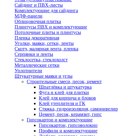
Сайдинг и ПВХ-листы
Комплектующие для сайдинга
МДФ-панели
Облицовочная плитка
Плинтусы ПВХ и комплектующие
Потолочные плиты и плинтусы
Пленка декоративная
Уголки, маяки, сетки, ленты
Скотч, малярная лента, пленка
Серпянки и ленты
Стеклосетка, стеклохолст
Металлические сетки
Уплотнители
Штукатурные маяки и углы
Строительные смеси, песок, цемент
Шпатлёвка и штукатурка
Фуга и клей для плитки
Клей для кирпича и блоков
Клей утеплителя и ГК
Стяжка, гидроизоляция, самонивелир
Цемент, песок, керамзит, гипс
Гипсокартон и комплектующие
Гипсокартон, гипсоволокно
Профили и комплектующие