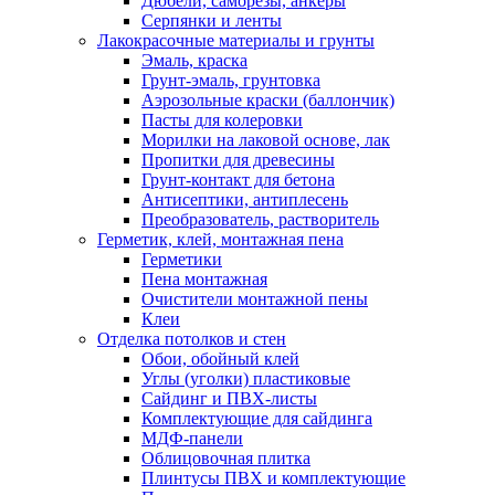
Дюбели, саморезы, анкеры
Серпянки и ленты
Лакокрасочные материалы и грунты
Эмаль, краска
Грунт-эмаль, грунтовка
Аэрозольные краски (баллончик)
Пасты для колеровки
Морилки на лаковой основе, лак
Пропитки для древесины
Грунт-контакт для бетона
Антисептики, антиплесень
Преобразователь, растворитель
Герметик, клей, монтажная пена
Герметики
Пена монтажная
Очистители монтажной пены
Клеи
Отделка потолков и стен
Обои, обойный клей
Углы (уголки) пластиковые
Сайдинг и ПВХ-листы
Комплектующие для сайдинга
МДФ-панели
Облицовочная плитка
Плинтусы ПВХ и комплектующие