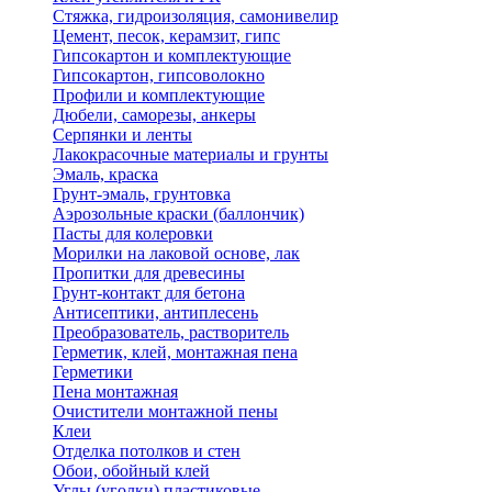
Стяжка, гидроизоляция, самонивелир
Цемент, песок, керамзит, гипс
Гипсокартон и комплектующие
Гипсокартон, гипсоволокно
Профили и комплектующие
Дюбели, саморезы, анкеры
Серпянки и ленты
Лакокрасочные материалы и грунты
Эмаль, краска
Грунт-эмаль, грунтовка
Аэрозольные краски (баллончик)
Пасты для колеровки
Морилки на лаковой основе, лак
Пропитки для древесины
Грунт-контакт для бетона
Антисептики, антиплесень
Преобразователь, растворитель
Герметик, клей, монтажная пена
Герметики
Пена монтажная
Очистители монтажной пены
Клеи
Отделка потолков и стен
Обои, обойный клей
Углы (уголки) пластиковые