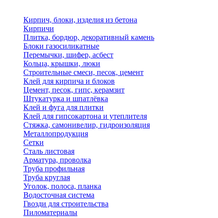
Кирпич, блоки, изделия из бетона
Кирпичи
Плитка, бордюр, декоративный камень
Блоки газосиликатные
Перемычки, шифер, асбест
Кольца, крышки, люки
Строительные смеси, песок, цемент
Клей для кирпича и блоков
Цемент, песок, гипс, керамзит
Штукатурка и шпатлёвка
Клей и фуга для плитки
Клей для гипсокартона и утеплителя
Стяжка, самонивелир, гидроизоляция
Металлопродукция
Сетки
Сталь листовая
Арматура, проволка
Труба профильная
Труба круглая
Уголок, полоса, планка
Водосточная система
Гвозди для строительства
Пиломатериалы