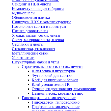
Сайдинг и ПВХ-листы
Комплектующие для сайдинга
МДФ-панели
Облицовочная плитка
Плинтусы ПВХ и комплектующие
Потолочные плиты и плинтусы
Пленка декоративная
Уголки, маяки, сетки, ленты
Скотч, малярная лента, пленка
Серпянки и ленты
Стеклосетка, стеклохолст
Металлические сетки
Уплотнители
Штукатурные маяки и углы
Строительные смеси, песок, цемент
Шпатлёвка и штукатурка
Фуга и клей для плитки
Клей для кирпича и блоков
Клей утеплителя и ГК
Стяжка, гидроизоляция, самонивелир
Цемент, песок, керамзит, гипс
Гипсокартон и комплектующие
Гипсокартон, гипсоволокно
Профили и комплектующие