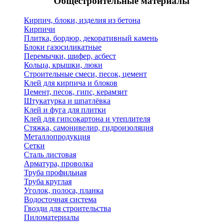
Общестроительные материалы
Кирпич, блоки, изделия из бетона
Кирпичи
Плитка, бордюр, декоративный камень
Блоки газосиликатные
Перемычки, шифер, асбест
Кольца, крышки, люки
Строительные смеси, песок, цемент
Клей для кирпича и блоков
Цемент, песок, гипс, керамзит
Штукатурка и шпатлёвка
Клей и фуга для плитки
Клей для гипсокартона и утеплителя
Стяжка, самонивелир, гидроизоляция
Металлопродукция
Сетки
Сталь листовая
Арматура, проволка
Труба профильная
Труба круглая
Уголок, полоса, планка
Водосточная система
Гвозди для строительства
Пиломатериалы