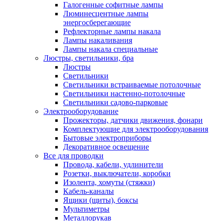
Галогенные софитные лампы
Люминесцентные лампы
энергосберегающие
Рефлекторные лампы накала
Лампы накаливания
Лампы накала специальные
Люстры, светильники, бра
Люстры
Светильники
Светильники встраиваемые потолочные
Светильники настенно-потолочные
Светильники садово-парковые
Электрооборудование
Прожекторы, датчики движения, фонари
Комплектующие для электрооборудования
Бытовые электроприборы
Декоративное освещение
Все для проводки
Провода, кабели, удлинители
Розетки, выключатели, коробки
Изолента, хомуты (стяжки)
Кабель-каналы
Ящики (щиты), боксы
Мультиметры
Металлорукав