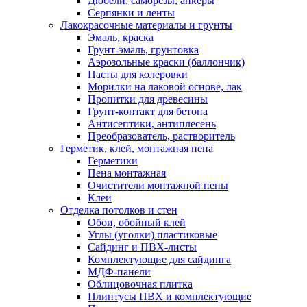
Дюбели, саморезы, анкеры
Серпянки и ленты
Лакокрасочные материалы и грунты
Эмаль, краска
Грунт-эмаль, грунтовка
Аэрозольные краски (баллончик)
Пасты для колеровки
Морилки на лаковой основе, лак
Пропитки для древесины
Грунт-контакт для бетона
Антисептики, антиплесень
Преобразователь, растворитель
Герметик, клей, монтажная пена
Герметики
Пена монтажная
Очистители монтажной пены
Клеи
Отделка потолков и стен
Обои, обойный клей
Углы (уголки) пластиковые
Сайдинг и ПВХ-листы
Комплектующие для сайдинга
МДФ-панели
Облицовочная плитка
Плинтусы ПВХ и комплектующие