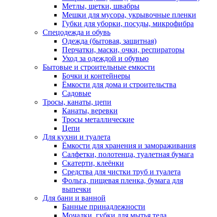
Метлы, щетки, швабры
Мешки для мусора, укрывочные пленки
Губки для уборки, посуды, микрофибра
Спецодежда и обувь
Одежда (бытовая, защитная)
Перчатки, маски, очки, респираторы
Уход за одеждой и обувью
Бытовые и строительные емкости
Бочки и контейнеры
Ёмкости для дома и строительства
Садовые
Тросы, канаты, цепи
Канаты, веревки
Тросы металлические
Цепи
Для кухни и туалета
Ёмкости для хранения и замораживания
Салфетки, полотенца, туалетная бумага
Скатерти, клеёнки
Средства для чистки труб и туалета
Фольга, пищевая пленка, бумага для
выпечки
Для бани и ванной
Банные принадлежности
Мочалки, губки для мытья тела