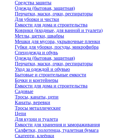
Средства защиты
Одежда (бытовая, защитная)
Перчатки, маски, очки, респираторы
Для уборки и чистки
Ёмкости для дома и строительства
Коврики (входные, для ванной и туалета)
Метлы, щетки, швабры
Мешки для мусора, укрывочные пленки
Губки для уборки, посуды, микрофибра
Спецодежда и обувь
Одежда (бытовая, защитная)
Перчатки, маски, очки, респираторы
Уход за одеждой и обувью
Бытовые и строительные емкости
Бочки и контейнеры
Ёмкости для дома и строительства
Садовые
Тросы, канаты, цепи
Канаты, веревки
Тросы металлические
Цепи
Для кухни и туалета
Ёмкости для хранения и замораживания
Салфетки, полотенца, туалетная бумага
Скатерти, клеёнки