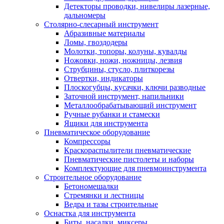
Детекторы проводки, нивелиры лазерные,
дальномеры
Столярно-слесарный инструмент
Абразивные материалы
Ломы, гвоздодеры
Молотки, топоры, колуны, кувалды
Ножовки, ножи, ножницы, лезвия
Струбцины, стусло, плиткорезы
Отвертки, индикаторы
Плоскогубцы, кусачки, ключи разводные
Заточной инструмент, напильники
Металлообрабатывающий инструмент
Ручные рубанки и стамески
Ящики для инструмента
Пневматическое оборудование
Компрессоры
Краскораспылители пневматические
Пневматические пистолеты и наборы
Комплектующие для пневмоинструмента
Строительное оборудование
Бетономешалки
Стремянки и лестницы
Ведра и тазы строительные
Оснастка для инструмента
Биты, насадки, миксеры