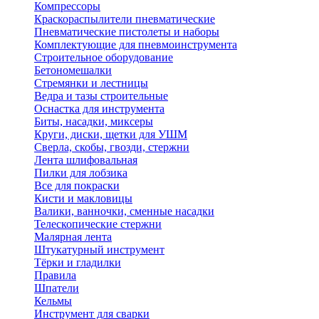
Компрессоры
Краскораспылители пневматические
Пневматические пистолеты и наборы
Комплектующие для пневмоинструмента
Строительное оборудование
Бетономешалки
Стремянки и лестницы
Ведра и тазы строительные
Оснастка для инструмента
Биты, насадки, миксеры
Круги, диски, щетки для УШМ
Сверла, скобы, гвозди, стержни
Лента шлифовальная
Пилки для лобзика
Все для покраски
Кисти и макловицы
Валики, ванночки, сменные насадки
Телескопические стержни
Малярная лента
Штукатурный инструмент
Тёрки и гладилки
Правила
Шпатели
Кельмы
Инструмент для сварки