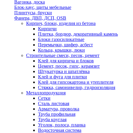
Вагонка, доска
Блок-хаус, щиты мебельные
Плинтусы, бруски
Фанера, ДВП, ДСП, OSB
Кирпич, блоки, изделия из бетона
Кирпичи
Плитка, бордюр, декоративный камень
Блоки газосиликатные
Перемычки, шифер, асбест
Кольца, крышки, люки
Строительные смеси, песок, цемент
Клей для кирпича и блоков
Цемент, песок, гипс, керамзит
Штукатурка и шпатлёвка
Клей и фуга для плитки
Клей для гипсокартона и утеплителя
Стяжка, самонивелир, гидроизоляция
Металлопродукция
Сетки
Сталь листовая
Арматура, проволка
Труба профильная
Труба круглая
Уголок, полоса, планка
Водосточная система