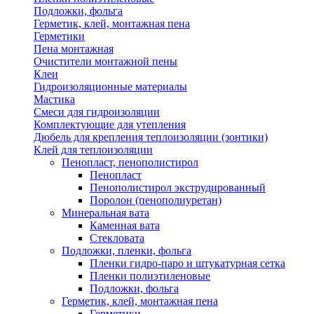
Подложки, фольга
Герметик, клей, монтажная пена
Герметики
Пена монтажная
Очистители монтажной пены
Клеи
Гидроизоляционные материалы
Мастика
Смеси для гидроизоляции
Комплектующие для утепления
Дюбель для крепления теплоизоляции (зонтики)
Клей для теплоизоляции
Пенопласт, пенополистирол
Пенопласт
Пенополистирол экструдированный
Поролон (пенополиуретан)
Минеральная вата
Каменная вата
Стекловата
Подложки, пленки, фольга
Пленки гидро-паро и штукатурная сетка
Пленки полиэтиленовые
Подложки, фольга
Герметик, клей, монтажная пена
Герметики