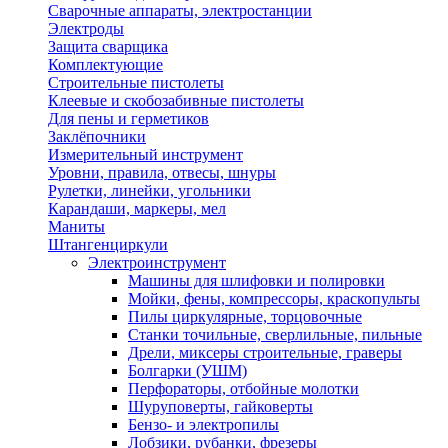
Сварочные аппараты, электростанции
Электроды
Защита сварщика
Комплектующие
Строительные пистолеты
Клеевые и скобозабивные пистолеты
Для пены и герметиков
Заклёпочники
Измерительный инструмент
Уровни, правила, отвесы, шнуры
Рулетки, линейки, угольники
Карандаши, маркеры, мел
Маниты
Штангенциркули
Электроинструмент
Машины для шлифовки и полировки
Мойки, фены, компрессоры, краскопульты
Пилы циркулярные, торцовочные
Станки точильные, сверлильные, пильные
Дрели, миксеры строительные, граверы
Болгарки (УШМ)
Перфораторы, отбойные молотки
Шуруповерты, гайковерты
Бензо- и электропилы
Лобзики, рубанки, фрезеры