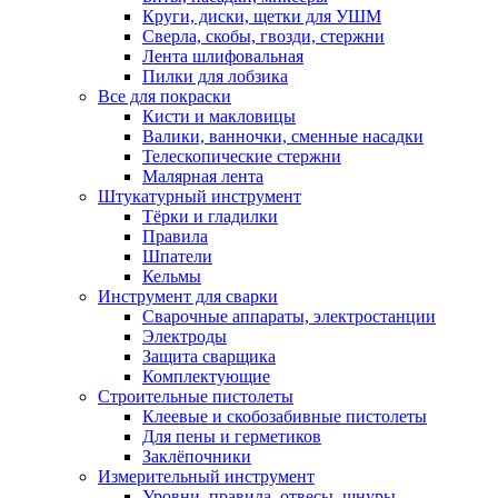
Круги, диски, щетки для УШМ
Сверла, скобы, гвозди, стержни
Лента шлифовальная
Пилки для лобзика
Все для покраски
Кисти и макловицы
Валики, ванночки, сменные насадки
Телескопические стержни
Малярная лента
Штукатурный инструмент
Тёрки и гладилки
Правила
Шпатели
Кельмы
Инструмент для сварки
Сварочные аппараты, электростанции
Электроды
Защита сварщика
Комплектующие
Строительные пистолеты
Клеевые и скобозабивные пистолеты
Для пены и герметиков
Заклёпочники
Измерительный инструмент
Уровни, правила, отвесы, шнуры