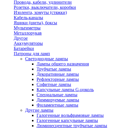
Провода, кабели, удлинители
Розетки, выключатели, коробки
Изолента, хомуты (стяжки)
Кабель-каналы
Ящики (щиты), боксы
Мультиметры
Металлорукав
Другое
Аккумуляторы
Батарейки
Патроны для ламп
Светодиодные лампы
Лампы общего назначения
Трубчатые лампы
Декоративные лампы
Рефлекторные лампы
Софитные лампы
Капсульные лампы G-цоколь
Специальные лампы
Диммируемые лампы
Филаментные лампы
Другие лампы
Галогенные вольфрамовые лампы
Галогенные капсульные лампы
Люминесцентные трубчатые лампы