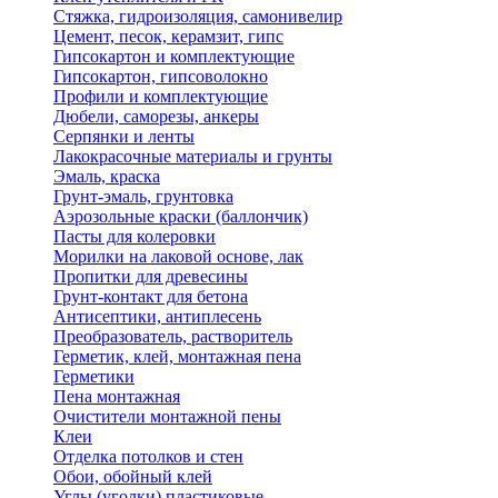
Стяжка, гидроизоляция, самонивелир
Цемент, песок, керамзит, гипс
Гипсокартон и комплектующие
Гипсокартон, гипсоволокно
Профили и комплектующие
Дюбели, саморезы, анкеры
Серпянки и ленты
Лакокрасочные материалы и грунты
Эмаль, краска
Грунт-эмаль, грунтовка
Аэрозольные краски (баллончик)
Пасты для колеровки
Морилки на лаковой основе, лак
Пропитки для древесины
Грунт-контакт для бетона
Антисептики, антиплесень
Преобразователь, растворитель
Герметик, клей, монтажная пена
Герметики
Пена монтажная
Очистители монтажной пены
Клеи
Отделка потолков и стен
Обои, обойный клей
Углы (уголки) пластиковые