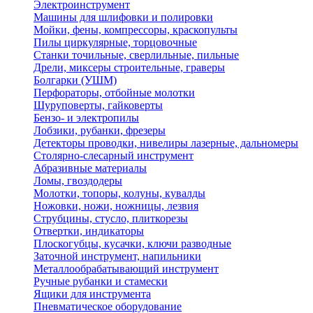
Электроинструмент
Машины для шлифовки и полировки
Мойки, фены, компрессоры, краскопульты
Пилы циркулярные, торцовочные
Станки точильные, сверлильные, пильные
Дрели, миксеры строительные, граверы
Болгарки (УШМ)
Перфораторы, отбойные молотки
Шуруповерты, гайковерты
Бензо- и электропилы
Лобзики, рубанки, фрезеры
Детекторы проводки, нивелиры лазерные, дальномеры
Столярно-слесарный инструмент
Абразивные материалы
Ломы, гвоздодеры
Молотки, топоры, колуны, кувалды
Ножовки, ножи, ножницы, лезвия
Струбцины, стусло, плиткорезы
Отвертки, индикаторы
Плоскогубцы, кусачки, ключи разводные
Заточной инструмент, напильники
Металлообрабатывающий инструмент
Ручные рубанки и стамески
Ящики для инструмента
Пневматическое оборудование