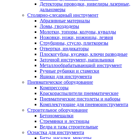
Детекторы проводки, нивелиры лазерные,
дальномеры
Столярно-слесарный инструмент
Абразивные материалы
Ломы, гвоздодеры
Молотки, топоры, колуны, кувалды
Ножовки, ножи, ножницы, лезвия
Струбцины, стусло, плиткорезы
Отвертки, индикаторы
Плоскогубцы, кусачки, ключи разводные
Заточной инструмент, напильники
Металлообрабатывающий инструмент
Ручные рубанки и стамески
Ящики для инструмента
Пневматическое оборудование
Компрессоры
Краскораспылители пневматические
Пневматические пистолеты и наборы
Комплектующие для пневмоинструмента
Строительное оборудование
Бетономешалки
Стремянки и лестницы
Ведра и тазы строительные
Оснастка для инструмента
Биты, насадки, миксеры