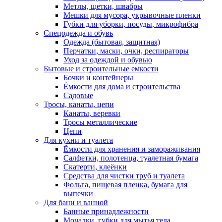
Метлы, щетки, швабры
Мешки для мусора, укрывочные пленки
Губки для уборки, посуды, микрофибра
Спецодежда и обувь
Одежда (бытовая, защитная)
Перчатки, маски, очки, респираторы
Уход за одеждой и обувью
Бытовые и строительные емкости
Бочки и контейнеры
Ёмкости для дома и строительства
Садовые
Тросы, канаты, цепи
Канаты, веревки
Тросы металлические
Цепи
Для кухни и туалета
Ёмкости для хранения и замораживания
Салфетки, полотенца, туалетная бумага
Скатерти, клеёнки
Средства для чистки труб и туалета
Фольга, пищевая пленка, бумага для
выпечки
Для бани и ванной
Банные принадлежности
Мочалки, губки для мытья тела