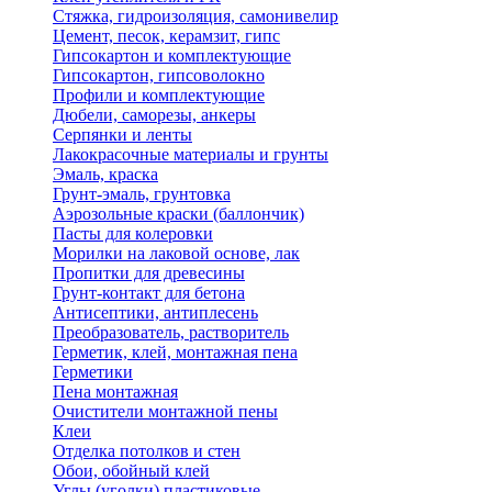
Стяжка, гидроизоляция, самонивелир
Цемент, песок, керамзит, гипс
Гипсокартон и комплектующие
Гипсокартон, гипсоволокно
Профили и комплектующие
Дюбели, саморезы, анкеры
Серпянки и ленты
Лакокрасочные материалы и грунты
Эмаль, краска
Грунт-эмаль, грунтовка
Аэрозольные краски (баллончик)
Пасты для колеровки
Морилки на лаковой основе, лак
Пропитки для древесины
Грунт-контакт для бетона
Антисептики, антиплесень
Преобразователь, растворитель
Герметик, клей, монтажная пена
Герметики
Пена монтажная
Очистители монтажной пены
Клеи
Отделка потолков и стен
Обои, обойный клей
Углы (уголки) пластиковые