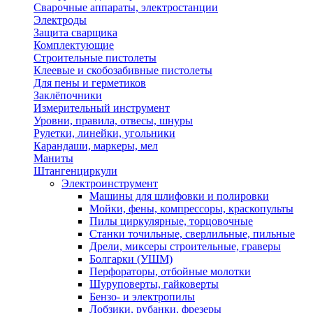
Сварочные аппараты, электростанции
Электроды
Защита сварщика
Комплектующие
Строительные пистолеты
Клеевые и скобозабивные пистолеты
Для пены и герметиков
Заклёпочники
Измерительный инструмент
Уровни, правила, отвесы, шнуры
Рулетки, линейки, угольники
Карандаши, маркеры, мел
Маниты
Штангенциркули
Электроинструмент
Машины для шлифовки и полировки
Мойки, фены, компрессоры, краскопульты
Пилы циркулярные, торцовочные
Станки точильные, сверлильные, пильные
Дрели, миксеры строительные, граверы
Болгарки (УШМ)
Перфораторы, отбойные молотки
Шуруповерты, гайковерты
Бензо- и электропилы
Лобзики, рубанки, фрезеры