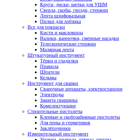
Круги, диски, щетки для УШМ
Сверла, скобы, гвозди, стержни
Лента шлифовальная
Пилки для лобзика
Все для покраски
Кисти и макловицы
Валики, ванночки, сменные насадки
Телескопические стержни
Малярная лента
Штукатурный инструмент
Тёрки и гладилки
Правила
Шпатели
Кельмы
Инструмент для сварки
Сварочные аппараты, электростанции
Электроды
Защита сварщика
Комплектующие
Строительные пистолеты
Клеевые и скобозабивные пистолеты
Для пены и герметиков
Заклёпочники
Измерительный инструмент
Уровни, правила, отвесы, шнуры