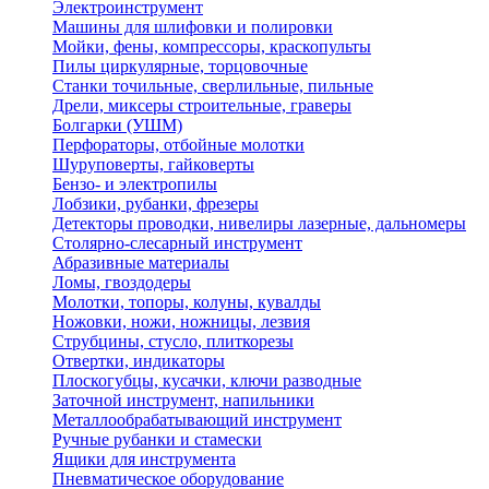
Электроинструмент
Машины для шлифовки и полировки
Мойки, фены, компрессоры, краскопульты
Пилы циркулярные, торцовочные
Станки точильные, сверлильные, пильные
Дрели, миксеры строительные, граверы
Болгарки (УШМ)
Перфораторы, отбойные молотки
Шуруповерты, гайковерты
Бензо- и электропилы
Лобзики, рубанки, фрезеры
Детекторы проводки, нивелиры лазерные, дальномеры
Столярно-слесарный инструмент
Абразивные материалы
Ломы, гвоздодеры
Молотки, топоры, колуны, кувалды
Ножовки, ножи, ножницы, лезвия
Струбцины, стусло, плиткорезы
Отвертки, индикаторы
Плоскогубцы, кусачки, ключи разводные
Заточной инструмент, напильники
Металлообрабатывающий инструмент
Ручные рубанки и стамески
Ящики для инструмента
Пневматическое оборудование