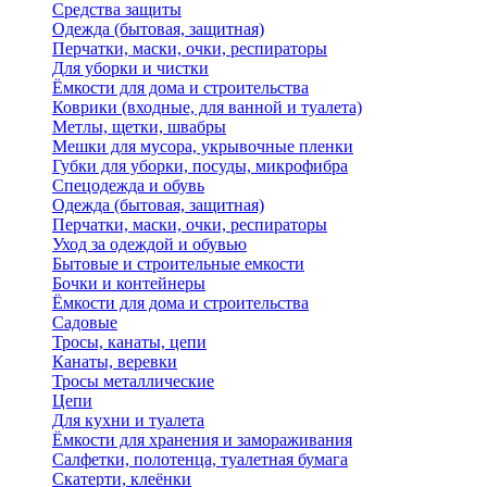
Средства защиты
Одежда (бытовая, защитная)
Перчатки, маски, очки, респираторы
Для уборки и чистки
Ёмкости для дома и строительства
Коврики (входные, для ванной и туалета)
Метлы, щетки, швабры
Мешки для мусора, укрывочные пленки
Губки для уборки, посуды, микрофибра
Спецодежда и обувь
Одежда (бытовая, защитная)
Перчатки, маски, очки, респираторы
Уход за одеждой и обувью
Бытовые и строительные емкости
Бочки и контейнеры
Ёмкости для дома и строительства
Садовые
Тросы, канаты, цепи
Канаты, веревки
Тросы металлические
Цепи
Для кухни и туалета
Ёмкости для хранения и замораживания
Салфетки, полотенца, туалетная бумага
Скатерти, клеёнки