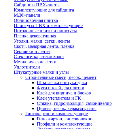
Сайдинг и ПВХ-листы
Комплектующие для сайдинга
МДФ-панели
Облицовочная плитка
Плинтусы ПВХ и комплектующие
Потолочные плиты и плинтусы
Пленка декоративная
Уголки, маяки, сетки, ленты
Скотч, малярная лента, пленка
Серпянки и ленты
Стеклосетка, стеклохолст
Металлические сетки
Уплотнители
Штукатурные маяки и углы
Строительные смеси, песок, цемент
Шпатлёвка и штукатурка
Фуга и клей для плитки
Клей для кирпича и блоков
Клей утеплителя и ГК
Стяжка, гидроизоляция, самонивелир
Цемент, песок, керамзит, гипс
Гипсокартон и комплектующие
Гипсокартон, гипсоволокно
Профили и комплектующие