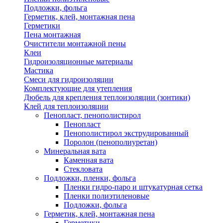
Подложки, фольга
Герметик, клей, монтажная пена
Герметики
Пена монтажная
Очистители монтажной пены
Клеи
Гидроизоляционные материалы
Мастика
Смеси для гидроизоляции
Комплектующие для утепления
Дюбель для крепления теплоизоляции (зонтики)
Клей для теплоизоляции
Пенопласт, пенополистирол
Пенопласт
Пенополистирол экструдированный
Поролон (пенополиуретан)
Минеральная вата
Каменная вата
Стекловата
Подложки, пленки, фольга
Пленки гидро-паро и штукатурная сетка
Пленки полиэтиленовые
Подложки, фольга
Герметик, клей, монтажная пена
Герметики