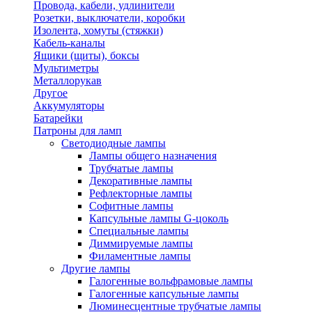
Провода, кабели, удлинители
Розетки, выключатели, коробки
Изолента, хомуты (стяжки)
Кабель-каналы
Ящики (щиты), боксы
Мультиметры
Металлорукав
Другое
Аккумуляторы
Батарейки
Патроны для ламп
Светодиодные лампы
Лампы общего назначения
Трубчатые лампы
Декоративные лампы
Рефлекторные лампы
Софитные лампы
Капсульные лампы G-цоколь
Специальные лампы
Диммируемые лампы
Филаментные лампы
Другие лампы
Галогенные вольфрамовые лампы
Галогенные капсульные лампы
Люминесцентные трубчатые лампы