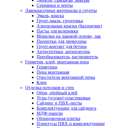
Дюбели, саморезы, анкеры
Серпянки и ленты
Лакокрасочные материалы и грунты
Эмаль, краска
Грунт-эмаль, грунтовка
Аэрозольные краски (баллончик)
Пасты для колеровки
Морилки на лаковой основе, лак
Пропитки для древесины
Грунт-контакт для бетона
Антисептики, антиплесень
Преобразователь, растворитель
Герметик, клей, монтажная пена
Герметики
Пена монтажная
Очистители монтажной пены
Клеи
Отделка потолков и стен
Обои, обойный клей
Углы (уголки) пластиковые
Сайдинг и ПВХ-листы
Комплектующие для сайдинга
МДФ-панели
Облицовочная плитка
Плинтусы ПВХ и комплектующие