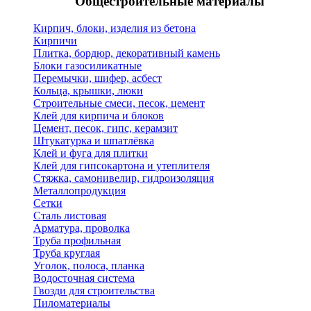
Общестроительные материалы
Кирпич, блоки, изделия из бетона
Кирпичи
Плитка, бордюр, декоративный камень
Блоки газосиликатные
Перемычки, шифер, асбест
Кольца, крышки, люки
Строительные смеси, песок, цемент
Клей для кирпича и блоков
Цемент, песок, гипс, керамзит
Штукатурка и шпатлёвка
Клей и фуга для плитки
Клей для гипсокартона и утеплителя
Стяжка, самонивелир, гидроизоляция
Металлопродукция
Сетки
Сталь листовая
Арматура, проволка
Труба профильная
Труба круглая
Уголок, полоса, планка
Водосточная система
Гвозди для строительства
Пиломатериалы