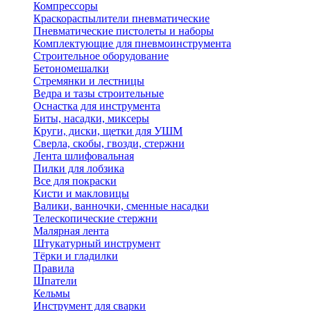
Компрессоры
Краскораспылители пневматические
Пневматические пистолеты и наборы
Комплектующие для пневмоинструмента
Строительное оборудование
Бетономешалки
Стремянки и лестницы
Ведра и тазы строительные
Оснастка для инструмента
Биты, насадки, миксеры
Круги, диски, щетки для УШМ
Сверла, скобы, гвозди, стержни
Лента шлифовальная
Пилки для лобзика
Все для покраски
Кисти и макловицы
Валики, ванночки, сменные насадки
Телескопические стержни
Малярная лента
Штукатурный инструмент
Тёрки и гладилки
Правила
Шпатели
Кельмы
Инструмент для сварки