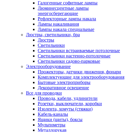
Галогенные софитные лампы
Люминесцентные лампы
энергосберегающие
Рефлекторные лампы накала
Лампы накаливания
Лампы накала специальные
Люстры, светильники, бра
Люстры
Светильники
Светильники встраиваемые потолочные
Светильники настенно-потолочные
Светильники садово-парковые
Электрооборудование
Прожекторы, датчики движения, фонари
Комплектующие для электрооборудования
Бытовые электроприборы
Декоративное освещение
Все для проводки
Провода, кабели, удлинители
Розетки, выключатели, коробки
Изолента, хомуты (стяжки)
Кабель-каналы
Ящики (щиты), боксы
Мультиметры
Металлорукав