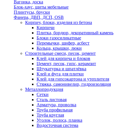
Вагонка, доска
Блок-хаус, щиты мебельные
Плинтусы, бруски
Фанера, ДВП, ДСП, OSB
Кирпич, блоки, изделия из бетона
Кирпичи
Плитка, бордюр, декоративный камень
Блоки газосиликатные
Перемычки, шифер, асбест
Кольца, крышки, люки
Строительные смеси, песок, цемент
Клей для кирпича и блоков
Цемент, песок, гипс, керамзит
Штукатурка и шпатлёвка
Клей и фуга для плитки
Клей для гипсокартона и утеплителя
Стяжка, самонивелир, гидроизоляция
Металлопродукция
Сетки
Сталь листовая
Арматура, проволка
Труба профильная
Труба круглая
Уголок, полоса, планка
Водосточная система