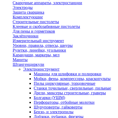
Сварочные аппараты, электростанции
Электроды
Защита сварщика
Комплектующие
Строительные пистолеты
Клеевые и скобозабивные пистолеты
Для пены и герметиков
Заклёпочники
Измерительный инструмент
Уровни, правила, отвесы, шнуры
Рулетки, линейки, угольники
Карандаши, маркеры, мел
Маниты
Штангенциркули
Электроинструмент
Машины для шлифовки и полировки
Мойки, фены, компрессоры, краскопульты
Пилы циркулярные, торцовочные
Станки точильные, сверлильные, пильные
Дрели, миксеры строительные, граверы
Болгарки (УШМ)
Перфораторы, отбойные молотки
Шуруповерты, гайковерты
Бензо- и электропилы
Лобзики, рубанки, фрезеры