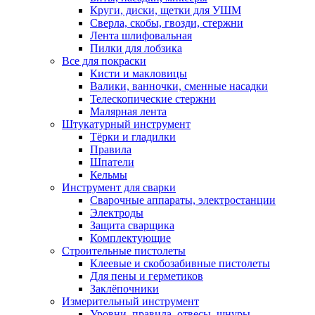
Круги, диски, щетки для УШМ
Сверла, скобы, гвозди, стержни
Лента шлифовальная
Пилки для лобзика
Все для покраски
Кисти и макловицы
Валики, ванночки, сменные насадки
Телескопические стержни
Малярная лента
Штукатурный инструмент
Тёрки и гладилки
Правила
Шпатели
Кельмы
Инструмент для сварки
Сварочные аппараты, электростанции
Электроды
Защита сварщика
Комплектующие
Строительные пистолеты
Клеевые и скобозабивные пистолеты
Для пены и герметиков
Заклёпочники
Измерительный инструмент
Уровни, правила, отвесы, шнуры