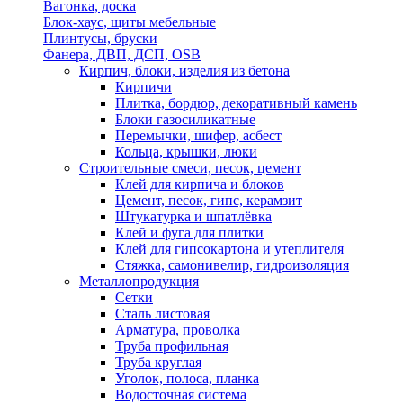
Вагонка, доска
Блок-хаус, щиты мебельные
Плинтусы, бруски
Фанера, ДВП, ДСП, OSB
Кирпич, блоки, изделия из бетона
Кирпичи
Плитка, бордюр, декоративный камень
Блоки газосиликатные
Перемычки, шифер, асбест
Кольца, крышки, люки
Строительные смеси, песок, цемент
Клей для кирпича и блоков
Цемент, песок, гипс, керамзит
Штукатурка и шпатлёвка
Клей и фуга для плитки
Клей для гипсокартона и утеплителя
Стяжка, самонивелир, гидроизоляция
Металлопродукция
Сетки
Сталь листовая
Арматура, проволка
Труба профильная
Труба круглая
Уголок, полоса, планка
Водосточная система