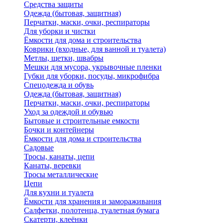
Средства защиты
Одежда (бытовая, защитная)
Перчатки, маски, очки, респираторы
Для уборки и чистки
Ёмкости для дома и строительства
Коврики (входные, для ванной и туалета)
Метлы, щетки, швабры
Мешки для мусора, укрывочные пленки
Губки для уборки, посуды, микрофибра
Спецодежда и обувь
Одежда (бытовая, защитная)
Перчатки, маски, очки, респираторы
Уход за одеждой и обувью
Бытовые и строительные емкости
Бочки и контейнеры
Ёмкости для дома и строительства
Садовые
Тросы, канаты, цепи
Канаты, веревки
Тросы металлические
Цепи
Для кухни и туалета
Ёмкости для хранения и замораживания
Салфетки, полотенца, туалетная бумага
Скатерти, клеёнки