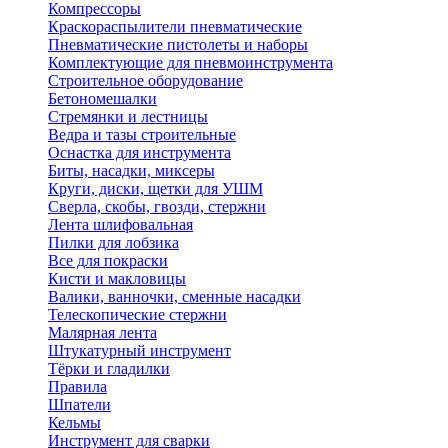
Компрессоры
Краскораспылители пневматические
Пневматические пистолеты и наборы
Комплектующие для пневмоинструмента
Строительное оборудование
Бетономешалки
Стремянки и лестницы
Ведра и тазы строительные
Оснастка для инструмента
Биты, насадки, миксеры
Круги, диски, щетки для УШМ
Сверла, скобы, гвозди, стержни
Лента шлифовальная
Пилки для лобзика
Все для покраски
Кисти и макловицы
Валики, ванночки, сменные насадки
Телескопические стержни
Малярная лента
Штукатурный инструмент
Тёрки и гладилки
Правила
Шпатели
Кельмы
Инструмент для сварки