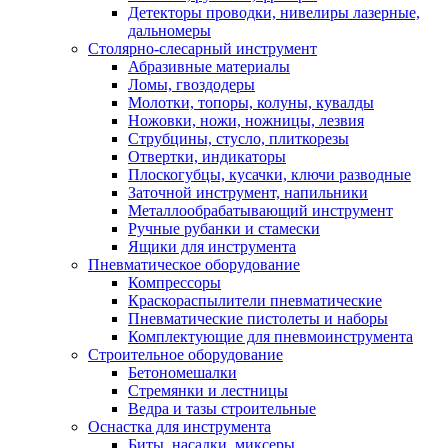
Детекторы проводки, нивелиры лазерные,
дальномеры
Столярно-слесарный инструмент
Абразивные материалы
Ломы, гвоздодеры
Молотки, топоры, колуны, кувалды
Ножовки, ножи, ножницы, лезвия
Струбцины, стусло, плиткорезы
Отвертки, индикаторы
Плоскогубцы, кусачки, ключи разводные
Заточной инструмент, напильники
Металлообрабатывающий инструмент
Ручные рубанки и стамески
Ящики для инструмента
Пневматическое оборудование
Компрессоры
Краскораспылители пневматические
Пневматические пистолеты и наборы
Комплектующие для пневмоинструмента
Строительное оборудование
Бетономешалки
Стремянки и лестницы
Ведра и тазы строительные
Оснастка для инструмента
Биты, насадки, миксеры