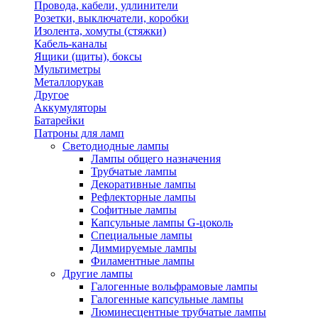
Провода, кабели, удлинители
Розетки, выключатели, коробки
Изолента, хомуты (стяжки)
Кабель-каналы
Ящики (щиты), боксы
Мультиметры
Металлорукав
Другое
Аккумуляторы
Батарейки
Патроны для ламп
Светодиодные лампы
Лампы общего назначения
Трубчатые лампы
Декоративные лампы
Рефлекторные лампы
Софитные лампы
Капсульные лампы G-цоколь
Специальные лампы
Диммируемые лампы
Филаментные лампы
Другие лампы
Галогенные вольфрамовые лампы
Галогенные капсульные лампы
Люминесцентные трубчатые лампы