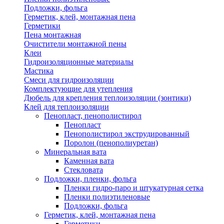
Подложки, фольга
Герметик, клей, монтажная пена
Герметики
Пена монтажная
Очистители монтажной пены
Клеи
Гидроизоляционные материалы
Мастика
Смеси для гидроизоляции
Комплектующие для утепления
Дюбель для крепления теплоизоляции (зонтики)
Клей для теплоизоляции
Пенопласт, пенополистирол
Пенопласт
Пенополистирол экструдированный
Поролон (пенополиуретан)
Минеральная вата
Каменная вата
Стекловата
Подложки, пленки, фольга
Пленки гидро-паро и штукатурная сетка
Пленки полиэтиленовые
Подложки, фольга
Герметик, клей, монтажная пена
Герметики