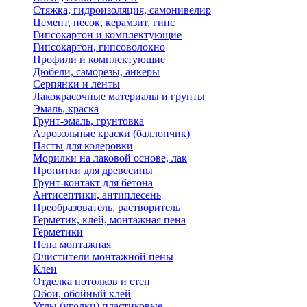
Стяжка, гидроизоляция, самонивелир
Цемент, песок, керамзит, гипс
Гипсокартон и комплектующие
Гипсокартон, гипсоволокно
Профили и комплектующие
Дюбели, саморезы, анкеры
Серпянки и ленты
Лакокрасочные материалы и грунты
Эмаль, краска
Грунт-эмаль, грунтовка
Аэрозольные краски (баллончик)
Пасты для колеровки
Морилки на лаковой основе, лак
Пропитки для древесины
Грунт-контакт для бетона
Антисептики, антиплесень
Преобразователь, растворитель
Герметик, клей, монтажная пена
Герметики
Пена монтажная
Очистители монтажной пены
Клеи
Отделка потолков и стен
Обои, обойный клей
Углы (уголки) пластиковые