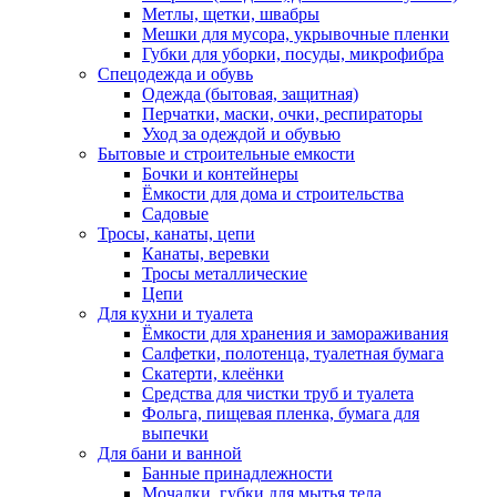
Метлы, щетки, швабры
Мешки для мусора, укрывочные пленки
Губки для уборки, посуды, микрофибра
Спецодежда и обувь
Одежда (бытовая, защитная)
Перчатки, маски, очки, респираторы
Уход за одеждой и обувью
Бытовые и строительные емкости
Бочки и контейнеры
Ёмкости для дома и строительства
Садовые
Тросы, канаты, цепи
Канаты, веревки
Тросы металлические
Цепи
Для кухни и туалета
Ёмкости для хранения и замораживания
Салфетки, полотенца, туалетная бумага
Скатерти, клеёнки
Средства для чистки труб и туалета
Фольга, пищевая пленка, бумага для
выпечки
Для бани и ванной
Банные принадлежности
Мочалки, губки для мытья тела