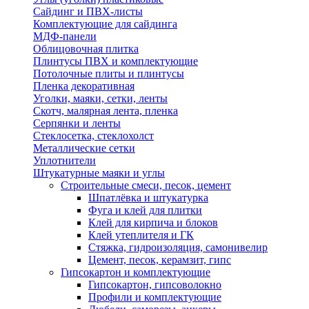
Сайдинг и ПВХ-листы
Комплектующие для сайдинга
МДФ-панели
Облицовочная плитка
Плинтусы ПВХ и комплектующие
Потолочные плиты и плинтусы
Пленка декоративная
Уголки, маяки, сетки, ленты
Скотч, малярная лента, пленка
Серпянки и ленты
Стеклосетка, стеклохолст
Металлические сетки
Уплотнители
Штукатурные маяки и углы
Строительные смеси, песок, цемент
Шпатлёвка и штукатурка
Фуга и клей для плитки
Клей для кирпича и блоков
Клей утеплителя и ГК
Стяжка, гидроизоляция, самонивелир
Цемент, песок, керамзит, гипс
Гипсокартон и комплектующие
Гипсокартон, гипсоволокно
Профили и комплектующие