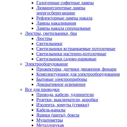
Галогенные софитные лампы
Люминесцентные лампы
энергосберегающие
Рефлекторные лампы накала
Лампы накаливания
Лампы накала специальные
Люстры, светильники, бра
Люстры
Светильники
Светильники встраиваемые потолочные
Светильники настенно-потолочные
Светильники садово-парковые
Электрооборудование
Прожекторы, датчики движения, фонари
Комплектующие для электрооборудования
Бытовые электроприборы
Декоративное освещение
Все для проводки
Провода, кабели, удлинители
Розетки, выключатели, коробки
Изолента, хомуты (стяжки)
Кабель-каналы
Ящики (щиты), боксы
Мультиметры
Металлорукав