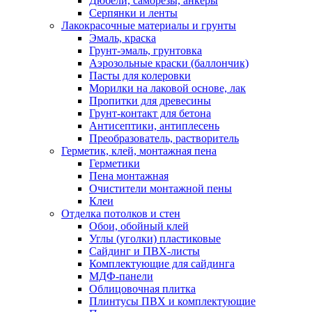
Дюбели, саморезы, анкеры
Серпянки и ленты
Лакокрасочные материалы и грунты
Эмаль, краска
Грунт-эмаль, грунтовка
Аэрозольные краски (баллончик)
Пасты для колеровки
Морилки на лаковой основе, лак
Пропитки для древесины
Грунт-контакт для бетона
Антисептики, антиплесень
Преобразователь, растворитель
Герметик, клей, монтажная пена
Герметики
Пена монтажная
Очистители монтажной пены
Клеи
Отделка потолков и стен
Обои, обойный клей
Углы (уголки) пластиковые
Сайдинг и ПВХ-листы
Комплектующие для сайдинга
МДФ-панели
Облицовочная плитка
Плинтусы ПВХ и комплектующие