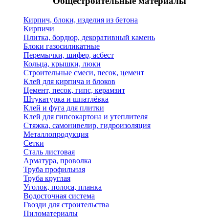
Общестроительные материалы
Кирпич, блоки, изделия из бетона
Кирпичи
Плитка, бордюр, декоративный камень
Блоки газосиликатные
Перемычки, шифер, асбест
Кольца, крышки, люки
Строительные смеси, песок, цемент
Клей для кирпича и блоков
Цемент, песок, гипс, керамзит
Штукатурка и шпатлёвка
Клей и фуга для плитки
Клей для гипсокартона и утеплителя
Стяжка, самонивелир, гидроизоляция
Металлопродукция
Сетки
Сталь листовая
Арматура, проволка
Труба профильная
Труба круглая
Уголок, полоса, планка
Водосточная система
Гвозди для строительства
Пиломатериалы