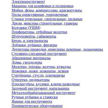
Электроинструмент
Машины для шлифовки и полировки
Мойки, фены, компрессоры, краскопульты
Пилы циркулярные, торцовочные
Станки точильные, сверлильные, пильные
Дрели, миксеры строительные, граверы
Болгарки (УШМ)
Перфораторы, отбойные молотки
Шуруповерты, гайковерты
Бензо- и электропилы
Лобзики, рубанки, фрезеры
Детекторы проводки, нивелиры лазерные, дальномеры
Столярно-слесарный инструмент
Абразивные материалы
Ломы, гвоздодеры
Молотки, топоры, колуны, кувалды
Ножовки, ножи, ножницы, лезвия
Струбцины, стусло, плиткорезы
Отвертки, индикаторы
Плоскогубцы, кусачки, ключи разводные
Заточной инструмент, напильники
Металлообрабатывающий инструмент
Ручные рубанки и стамески
Ящики для инструмента
Пневматическое оборудование